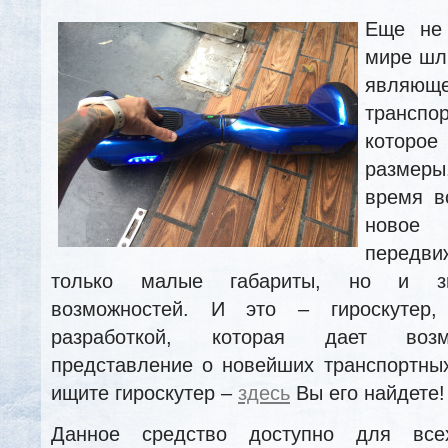
Еще не
мире шли
явля
трансп
которо
размер
время в
ново
передв
только малые габариты, но и зн
возможностей. И это – гироскутер
разработкой, которая дает возм
представление о новейших транспортны
ищите гироскутер –
здесь
Вы его найдете!
Данное средство доступно для все