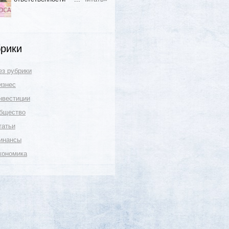
рики
ез рубрики
изнес
нвестиции
бщество
татьи
инансы
кономика