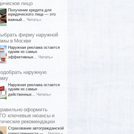
ическое лицо
Получение кредита для
юридического лица — это
важный...
Читать»
выбрать фирму наружной
амы в Москве
Наружная реклама остается
одним из самых
эффективных...
Читать»
подобрать наружную
аму
Наружная реклама остается
одним из самых
действенных...
Читать»
правильно оформить
О: ключевые нюансы и
тические рекомендации
Страхование автогражданской
ответственности —...
Читать»