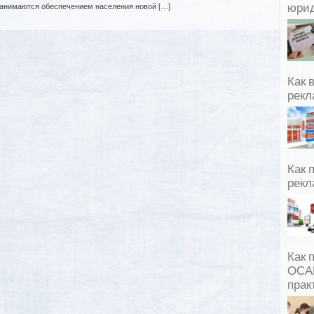
занимаются обеспечением населения новой […]
юрид
Как 
рекл
Как 
рекл
Как 
ОСАГ
прак