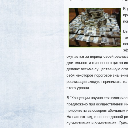
В 
пр
по
Вы
то
по
эф
окупается за период своей реализа
длительности жизненного цикла и
делают весьма существенную огово
себя некоторое пороговое значени
реализации следует принимать тол
этого уровня.
В “Концепции научно-технологичес
предложено при осуществлении ин
приоритеты высокорентабельным и
На наш взгляд, в основе данной р
субъективная и объективная.
Суть