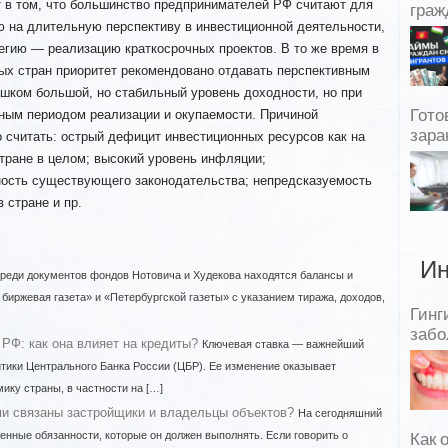
т в том, что большинство предпринимателей РФ считают для
граж
ю на длительную перспективу в инвестиционной деятельности,
егию — реализацию краткосрочных проектов. В то же время в
х стран приоритет рекомендовано отдавать перспективным
шком большой, но стабильный уровень доходности, но при
ым периодом реализации и окупаемости. Причиной
Гото
зара
 считать: острый дефицит инвестиционных ресурсов как на
стране в целом; высокий уровень инфляции;
ность существующего законодательства; непредсказуемость
 стране и пр.
Ин
реди документов фондов Нотовича и Худекова находятся балансы и
 биржевая газета» и «Петербургской газеты» с указанием тиража, доходов,
Гинг
забо
РФ: как она влияет на кредиты?
Ключевая ставка — важнейший
тики Центрального Банка России (ЦБР). Ее изменение оказывает
ику страны, в частности на […]
и связаны застройщики и владельцы объектов?
На сегодняшний
енные обязанности, которые он должен выполнять. Если говорить о
Как 