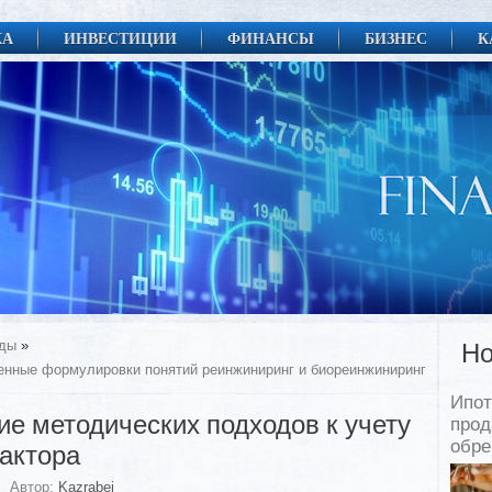
КА
ИНВЕСТИЦИИ
ФИНАНСЫ
БИЗНЕС
К
еды
»
Но
енные формулировки понятий реинжиниринг и биореинжиниринг
Ипот
е методических подходов к учету
прод
обр
актора
Автор:
Kazrabei