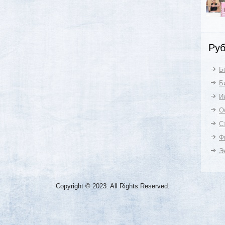
Руб
Б
Б
И
О
С
Ф
Э
Copyright © 2023. All Rights Reserved.