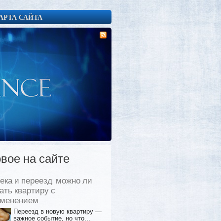
АРТА САЙТА
вое на сайте
ека и переезд: можно ли
ать квартиру с
еменением
Переезд в новую квартиру —
важное событие, но что...