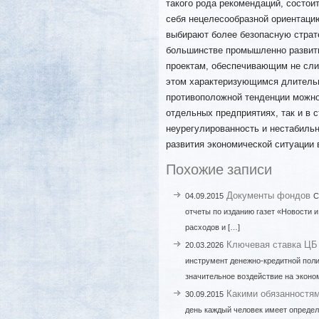
такого рода рекомендаций, состои
себя нецелесообразной ориентаци
выбирают более безопасную страт
большинстве промышленно развиты
проектам, обеспечивающим не сли
этом характеризующимся длительн
противоположной тенденции можно
отдельных предприятиях, так и в 
неурегулированность и нестабиль
развития экономической ситуации в
Похожие записи
Документы фондов
04.09.2015
С
отчеты по изданию газет «Новости и
расходов и […]
Ключевая ставка ЦБ 
20.03.2026
инструмент денежно-кредитной поли
значительное воздействие на эконом
Какими обязанностям
30.09.2015
день каждый человек имеет определ