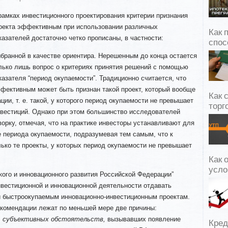
рамках инвестиционного проектирования критерии признания
оекта эффективным при использовании различных
Как 
казателей достаточно четко прописаны, в частности:
спос
бранной в качестве ориентира. Нерешенным до конца остается
лько лишь вопрос о критериях принятия решений с помощью
казателя “период окупаемости”. Традиционно считается, что
фективным может быть признан такой
проект, который вообще
Как 
ции, т. е. такой, у которого период окупаемости не превышает
торг
нвестиций. Однако при этом большинство исследователей
рку, отмечая, что на практике инвесторы устанавливают для
е периода окупаемости, подразумевая тем самым, что к
ько те проекты, у которых период окупаемости не превышает
Как 
усло
кого и инновационного развития Российской Федерации”
вестиционной и инновационной деятельности отдавать
 быстроокупаемым инновационно-инвестиционным проектам.
екомендации лежат по меньшей мере две причины:
 субъективных обстоятельств,
вызывавших появление
Кред