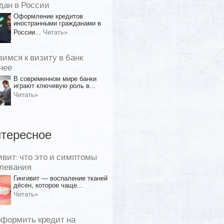
дан в России
Оформление кредитов
иностранными гражданами в
России...
Читать»
вимся к визиту в банк
нее
В современном мире банки
играют ключевую роль в...
Читать»
тересное
ивит: что это и симптомы
левания
Гингивит — воспаление тканей
дёсен, которое чаще...
Читать»
оформить кредит на