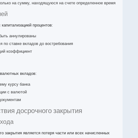
только на сумму, находящуюся на счете определенное время
ией
 капитализацией процентов:
быть аннулированы
я по ставке вкладов до востребования
щий коэффициент
 валютных вкладов:
ему курсу банка
ции с валютой
документам
твия досрочного закрытия
охода
о закрытия является потеря части или всех начисленных