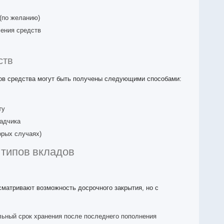
(по желанию)
ления средств
ств
ов средства могут быть получены следующими способами:
ту
ладчика
орых случаях)
 типов вкладов
матривают возможность досрочного закрытия, но с
ьный срок хранения после последнего пополнения