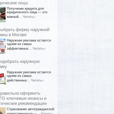
ическое лицо
Получение кредита для
юридического лица — это
важный...
Читать»
выбрать фирму наружной
амы в Москве
Наружная реклама остается
одним из самых
эффективных...
Читать»
подобрать наружную
аму
Наружная реклама остается
одним из самых
действенных...
Читать»
правильно оформить
О: ключевые нюансы и
тические рекомендации
Страхование автогражданской
ответственности —...
Читать»