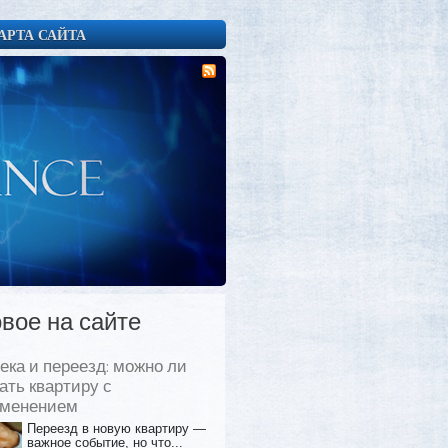
АРТА САЙТА
вое на сайте
ека и переезд: можно ли
ать квартиру с
еменением
Переезд в новую квартиру —
важное событие, но что...