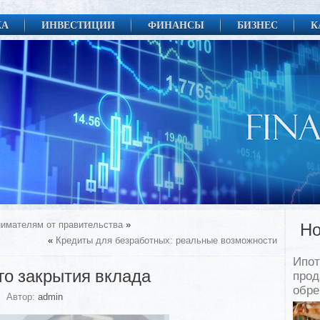
КА
ИНВЕСТИЦИИ
ФИНАНСЫ
БИЗНЕС
К
имателям от правительства
»
Но
«
Кредиты для безработных: реальные возможности
Ипот
го закрытия вклада
прод
обр
Автор:
admin