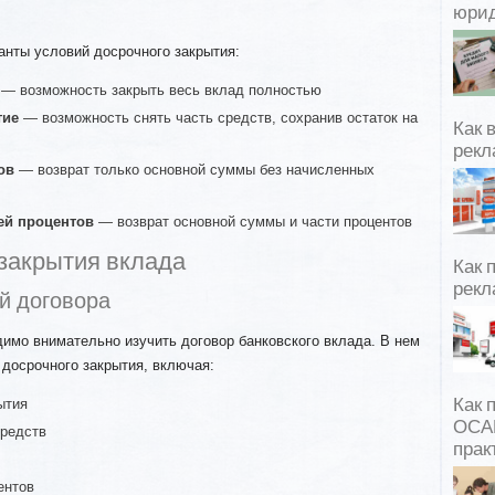
юрид
анты условий досрочного закрытия:
— возможность закрыть весь вклад полностью
тие
— возможность снять часть средств, сохранив остаток на
Как 
рекл
ов
— возврат только основной суммы без начисленных
ей процентов
— возврат основной суммы и части процентов
закрытия вклада
Как 
рекл
ий договора
имо внимательно изучить договор банковского вклада. В нем
досрочного закрытия, включая:
ытия
Как 
ОСАГ
средств
прак
ентов