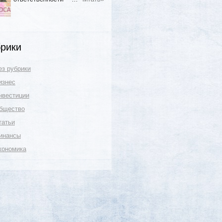
рики
ез рубрики
изнес
нвестиции
бщество
татьи
инансы
кономика