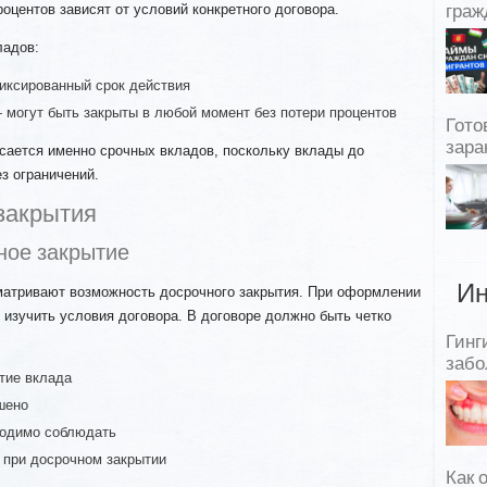
оцентов зависят от условий конкретного договора.
граж
ладов:
ксированный срок действия
могут быть закрыты в любой момент без потери процентов
Гото
зара
сается именно срочных вкладов, поскольку вклады до
з ограничений.
закрытия
ное закрытие
Ин
матривают возможность досрочного закрытия. При оформлении
изучить условия договора. В договоре должно быть четко
Гинг
забо
тие вклада
шено
ходимо соблюдать
 при досрочном закрытии
Как 