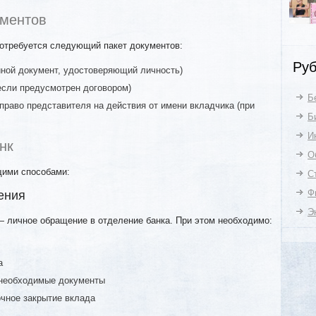
ументов
потребуется следующий пакет документов:
Руб
иной документ, удостоверяющий личность)
если предусмотрен договором)
Б
раво представителя на действия от имени вкладчика (при
Б
И
нк
О
щими способами:
С
Ф
ения
Э
 личное обращение в отделение банка. При этом необходимо:
а
 необходимые документы
очное закрытие вклада