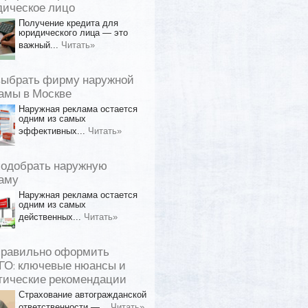
ическое лицо
Получение кредита для
юридического лица — это
важный...
Читать»
выбрать фирму наружной
амы в Москве
Наружная реклама остается
одним из самых
эффективных...
Читать»
подобрать наружную
аму
Наружная реклама остается
одним из самых
действенных...
Читать»
правильно оформить
О: ключевые нюансы и
тические рекомендации
Страхование автогражданской
ответственности —...
Читать»