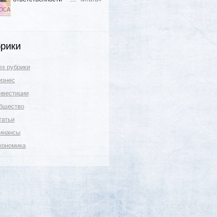
рики
ез рубрики
изнес
нвестиции
бщество
татьи
инансы
кономика