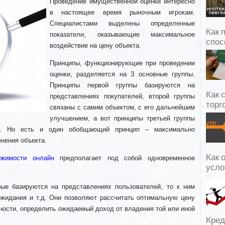
Проведение имущественной оценки интересно
в настоящее время рыночным игрокам.
Специалистами выделены определенные
Как 
показатели, оказывающие максимальное
спос
воздействие на цену объекта.
Принципы, функционирующие при проведении
оценки, разделяется на 3 основные группы.
Принципы первой группы базируются на
Как 
представлениях покупателей, второй группы
торг
связаны с самим объектом, с его дальнейшим
улучшением, а вот принципы третьей группы
ти. Но есть и один обобщающий принцип – максимально
нения объекта.
Как 
ижимости онлайн
предполагает под собой одновременное
усло
рые базируются на представлениях пользователей, то к ним
ожидания и т.д. Они позволяют рассчитать оптимальную цену
ности, определить ожидаемый доход от владения той или иной
Кред