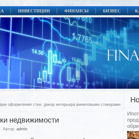
КА
ИНВЕСТИЦИИ
ФИНАНСЫ
БИЗНЕС
К
Но
деи оформления стен: декор интерьера виниловыми стикерами
Ипот
ки недвижимости
прод
обр
Автор:
admin