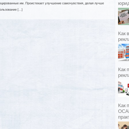
юрид
воцированные им. Проистекает улучшение самочувствия, делая лучше
ользование […]
Как 
рекл
Как 
рекл
Как 
ОСАГ
прак