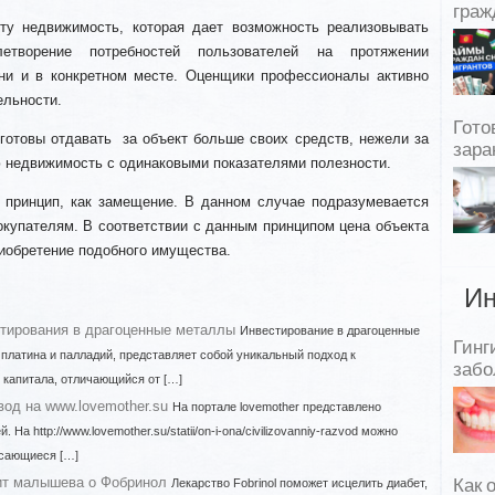
граж
ту недвижимость, которая дает возможность реализовывать
етворение потребностей пользователей на протяжении
ни и в конкретном месте. Оценщики профессионалы активно
ельности.
Гото
готовы отдавать за объект больше своих средств, нежели за
зара
 недвижимость с одинаковыми показателями полезности.
 принцип, как замещение. В данном случае подразумевается
окупателям. В соответствии с данным принципом цена объекта
риобретение подобного имущества.
Ин
тирования в драгоценные металлы
Инвестирование в драгоценные
Гинг
, платина и палладий, представляет собой уникальный подход к
забо
капитала, отличающийся от […]
од на www.lovemother.su
На портале lovemother представлено
На http://www.lovemother.su/statii/on-i-ona/civilizovanniy-razvod можно
асающиеся […]
рит малышева о Фобринол
Лекарство Fobrinol поможет исцелить диабет,
Как 