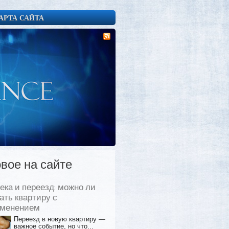
АРТА САЙТА
вое на сайте
ека и переезд: можно ли
ать квартиру с
еменением
Переезд в новую квартиру —
важное событие, но что...