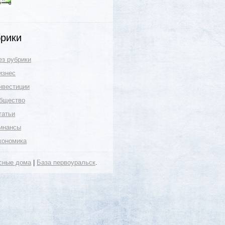
рики
ез рубрики
изнес
нвестиции
бщество
татьи
инансы
кономика
сные дома
|
База первоуральск
.