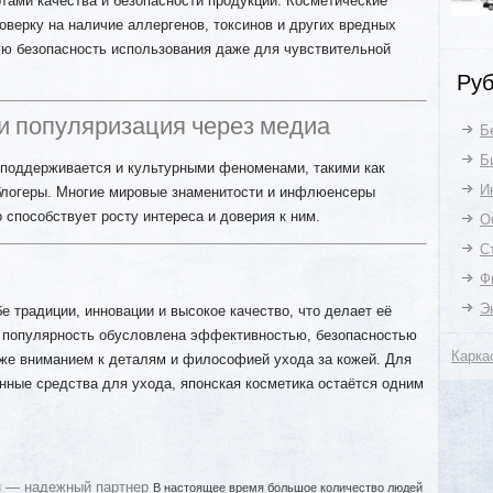
тами качества и безопасности продукции. Косметические
верку на наличие аллергенов, токсинов и других вредных
ую безопасность использования даже для чувствительной
Руб
 и популяризация через медиа
Б
Б
 поддерживается и культурными феноменами, такими как
И
блогеры. Многие мировые знаменитости и инфлюенсеры
 способствует росту интереса и доверия к ним.
О
С
Ф
Э
е традиции, инновации и высокое качество, что делает её
ё популярность обусловлена эффективностью, безопасностью
Карка
кже вниманием к деталям и философией ухода за кожей. Для
нные средства для ухода, японская косметика остаётся одним
 — надежный партнер
В настоящее время большое количество людей