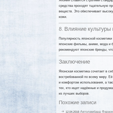
Япония славится строгими стандар
средства проходят тщательную про
веществ. Это обеспечивает высок
кожи.
8. Влияние культуры
Популярность японской косметики
японские фильмы, аниме, мода и 
рекомендуют японские бренды, что
Заключение
Японская косметика сочетает в себ
востребованной по всему миру. Е
и комфортом использования, а та
тех, кто ищет надёжные и продума
из лучших выборов.
Похожие записи
Автоламбард Фараон
12.04.2016