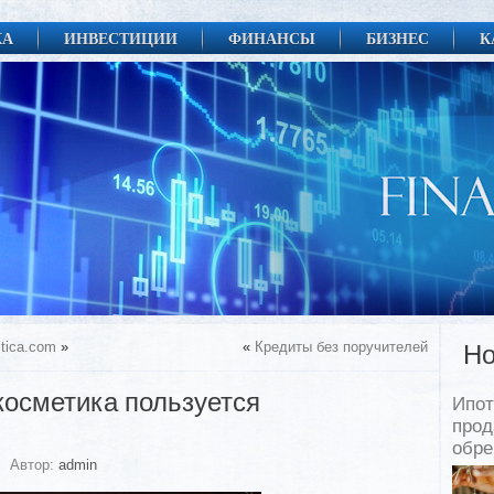
КА
ИНВЕСТИЦИИ
ФИНАНСЫ
БИЗНЕС
К
stica.com
»
«
Кредиты без поручителей
Но
косметика пользуется
Ипот
прод
обр
Автор:
admin