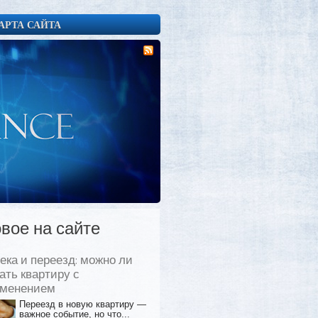
АРТА САЙТА
вое на сайте
ека и переезд: можно ли
ать квартиру с
еменением
Переезд в новую квартиру —
важное событие, но что...