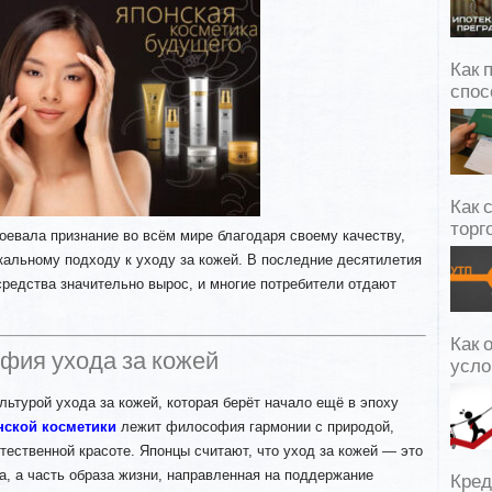
Как 
спос
Как 
торг
оевала признание во всём мире благодаря своему качеству,
кальному подходу к уходу за кожей. В последние десятилетия
средства значительно вырос, и многие потребители отдают
Как 
офия ухода за кожей
усло
льтурой ухода за кожей, которая берёт начало ещё в эпоху
нской косметики
лежит философия гармонии с природой,
стественной красоте. Японцы считают, что уход за кожей — это
а, а часть образа жизни, направленная на поддержание
Кред