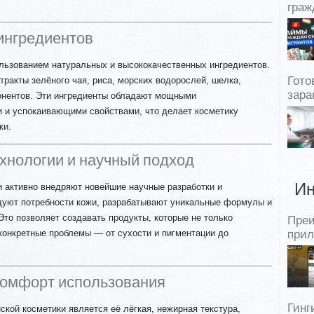
граж
 ингредиентов
ользованием натуральных и высококачественных ингредиентов.
тракты зелёного чая, риса, морских водорослей, шелка,
Гото
зара
онентов. Эти ингредиенты обладают мощными
 и успокаивающими свойствами, что делает косметику
жи.
хнологии и научный подход
Ин
и активно внедряют новейшие научные разработки и
дуют потребности кожи, разрабатывают уникальные формулы и
Это позволяет создавать продукты, которые не только
Пре
конкретные проблемы — от сухости и пигментации до
прил
 комфорт использования
Гинг
ской косметики является её лёгкая, нежирная текстура,