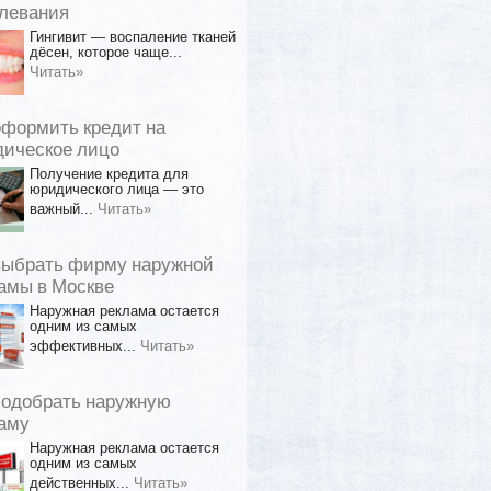
левания
Гингивит — воспаление тканей
дёсен, которое чаще...
Читать»
оформить кредит на
ическое лицо
Получение кредита для
юридического лица — это
важный...
Читать»
выбрать фирму наружной
амы в Москве
Наружная реклама остается
одним из самых
эффективных...
Читать»
подобрать наружную
аму
Наружная реклама остается
одним из самых
действенных...
Читать»