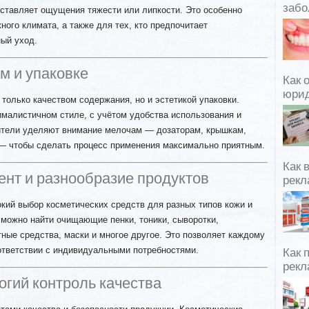
забо
оставляет ощущения тяжести или липкости. Это особенно
ного климата, а также для тех, кто предпочитает
ый уход.
м и упаковке
Как 
юрид
 только качеством содержания, но и эстетикой упаковки.
ималистичном стиле, с учётом удобства использования и
ители уделяют внимание мелочам — дозаторам, крышкам,
 — чтобы сделать процесс применения максимально приятным.
Как 
ент и разнообразие продуктов
рекл
кий выбор косметических средств для разных типов кожи и
 можно найти очищающие пенки, тоники, сыворотки,
ые средства, маски и многое другое. Это позволяет каждому
ответствии с индивидуальными потребностями.
Как 
рекл
рогий контроль качества