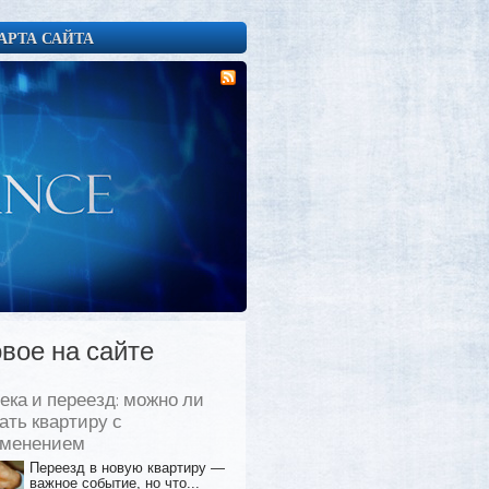
АРТА САЙТА
вое на сайте
ека и переезд: можно ли
ать квартиру с
еменением
Переезд в новую квартиру —
важное событие, но что...