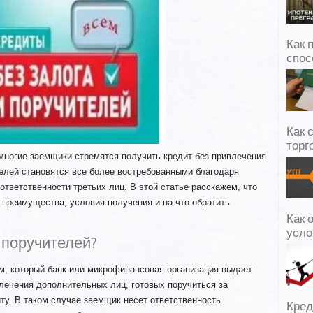
Как 
спос
Как 
торг
ногие заемщики стремятся получить кредит без привлечения
елей становятся все более востребованными благодаря
тветственности третьих лиц. В этой статье расскажем, что
х преимущества, условия получения и на что обратить
Как 
усло
 поручителей?
м, который банк или микрофинансовая организация выдает
лечения дополнительных лиц, готовых поручиться за
ту. В таком случае заемщик несет ответственность
Кред