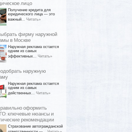
ическое лицо
Получение кредита для
юридического лица — это
важный...
Читать»
выбрать фирму наружной
амы в Москве
Наружная реклама остается
одним из самых
эффективных...
Читать»
подобрать наружную
аму
Наружная реклама остается
одним из самых
действенных...
Читать»
правильно оформить
О: ключевые нюансы и
тические рекомендации
Страхование автогражданской
ответственности —...
Читать»