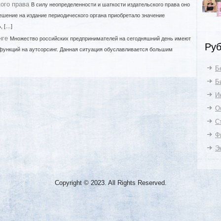
ого права
В силу неопределенности и шаткости издательского права оно
ешение на издание периодического органа приобретало значение
, […]
нге
Множество российских предпринимателей на сегодняшний день имеют
Руб
 функций на аутсорсинг. Данная ситуация обуславливается большим
Б
Б
И
О
С
Ф
Э
Copyright © 2023. All Rights Reserved.