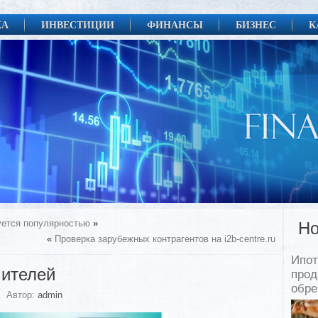
КА
ИНВЕСТИЦИИ
ФИНАНСЫ
БИЗНЕС
К
уется популярностью
»
Но
«
Проверка зарубежных контрагентов на i2b-centre.ru
Ипот
чителей
прод
обр
Автор:
admin