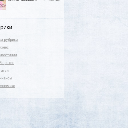
рики
ез рубрики
изнес
нвестиции
бщество
татьи
инансы
кономика