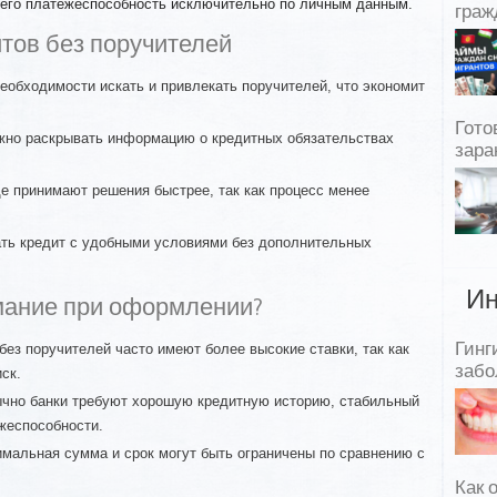
т его платежеспособность исключительно по личным данным.
граж
тов без поручителей
еобходимости искать и привлекать поручителей, что экономит
Гото
но раскрывать информацию о кредитных обязательствах
зара
 принимают решения быстрее, так как процесс менее
ть кредит с удобными условиями без дополнительных
Ин
мание при оформлении?
Гинг
ез поручителей часто имеют более высокие ставки, так как
забо
ск.
но банки требуют хорошую кредитную историю, стабильный
жеспособности.
мальная сумма и срок могут быть ограничены по сравнению с
Как 