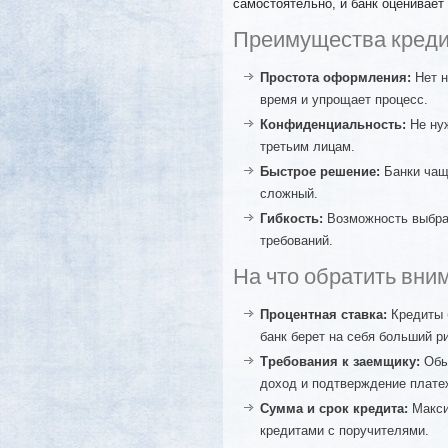
самостоятельно, и банк оценивае
Преимущества креди
Простота оформления:
Нет н
время и упрощает процесс.
Конфиденциальность:
Не нуж
третьим лицам.
Быстрое решение:
Банки чаще
сложный.
Гибкость:
Возможность выбра
требований.
На что обратить вни
Процентная ставка:
Кредиты б
банк берет на себя больший ри
Требования к заемщику:
Обыч
доход и подтверждение плате
Сумма и срок кредита:
Макси
кредитами с поручителями.