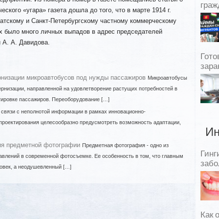
граж
еского «угара» газета дошла до того, что в марте 1914 г.
иатскому и Санкт-Петербургскому частному коммерческому
ях было много личных выпадов в адрес председателей
 А. А. Давидова.
Гото
зара
рнизации микроавтобусов под нужды пассажиров
Микроавтобусы
рнизации, направленной на удовлетворение растущих потребностей в
тировке пассажиров. Переоборудование […]
 связи с неполнотой информации в рамках инновационно-
проектирования целесообразно предусмотреть возможность адаптации,
Ин
ия предметной фотографии
Предметная фотография - одно из
Гинг
влений в современной фотосъемке. Ее особенность в том, что главным
забо
овек, а неодушевленный […]
Как 