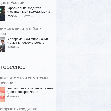
дан в России
Оформление кредитов
иностранными гражданами в
России...
Читать»
вимся к визиту в банк
нее
В современном мире банки
играют ключевую роль в...
Читать»
тересное
ивит: что это и симптомы
левания
Гингивит — воспаление тканей
дёсен, которое чаще...
Читать»
оформить кредит на