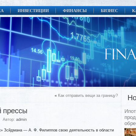
КА
ИНВЕСТИЦИИ
ФИНАНСЫ
БИЗНЕС
К
«
Как отправить вещи за границу?
Но
й прессы
Ипот
прод
Автор:
admin
обр
к» Зсйдмана — А. Ф. Филиппов свою деятельность в области