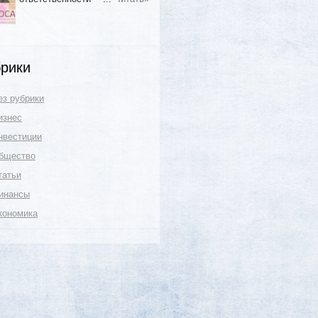
рики
ез рубрики
изнес
нвестиции
бщество
татьи
инансы
кономика