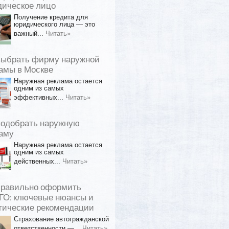
ическое лицо
Получение кредита для
юридического лица — это
важный...
Читать»
выбрать фирму наружной
амы в Москве
Наружная реклама остается
одним из самых
эффективных...
Читать»
подобрать наружную
аму
Наружная реклама остается
одним из самых
действенных...
Читать»
правильно оформить
О: ключевые нюансы и
тические рекомендации
Страхование автогражданской
ответственности —...
Читать»