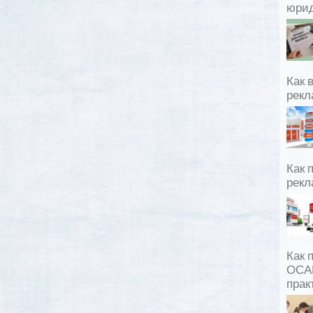
юрид
Как 
рекл
Как 
рекл
Как 
ОСАГ
прак