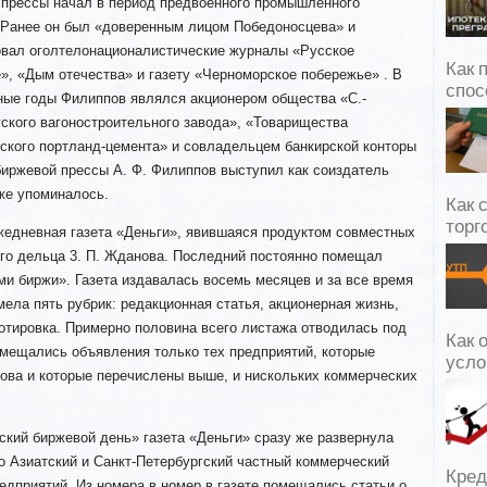
 прессы начал в период предвоенного промышленного
 Ранее он был «доверенным лицом Победоносцева» и
овал оголтелонационалистические журналы «Русское
Как 
», «Дым отечества» и газету «Черноморское побережье» . В
спос
ные годы Филиппов являлся акционером общества «С.-
ского
вагоностроительного завода», «Товарищества
ского портланд-цемента» и совладельцем банкирской конторы
биржевой прессы А. Ф. Филиппов выступил как соиздатель
же упоминалось.
Как 
торг
ежедневная газета «Деньги», явившаяся продуктом совместных
ого дельца 3. П. Жданова. Последний постоянно помещал
ами биржи». Газета издавалась восемь месяцев и за все время
мела пять рубрик: редакционная статья, акционерная жизнь,
отировка. Примерно половина всего листажа отводилась под
Как 
омещались объявления только тех предприятий, которые
усло
ова и которые перечислены выше, и нискольких коммерческих
гский биржевой день» газета «Деньги» сразу же развернула
о Азиатский и Санкт-Петербургский частный коммерческий
Кред
едприятий. Из номера в номер в газете помещались статьи о