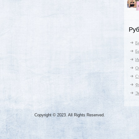
Руб
Б
Б
И
О
С
Ф
Э
Copyright © 2023. All Rights Reserved.