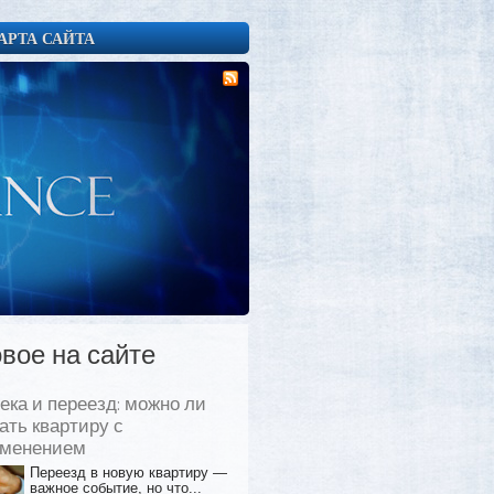
АРТА САЙТА
вое на сайте
ека и переезд: можно ли
ать квартиру с
еменением
Переезд в новую квартиру —
важное событие, но что...