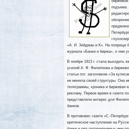
биржевой
подъема.
редактир
обозрение
предвоен
Петербург
глухоозер
«А. И. Зейдман и К». На поприще 
журнала «Банки и биржа», о чем у
В ноябре 1913 г. стала выходить 
усилий А. Ф. Филиппова и биржев
статьи пот. заголовком «За кулис
не меняла своей структуры. Она и
телеграммы, хроника и биржевая к
рекламу. Первое время в газете п
представляли интерес для Филипп
банков.
В противовес газете «С.-Петербур
критическое наступление на Русск
банки и ряд патронируемых ими пр