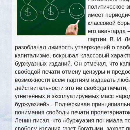
политическое з
имеет периодич
классовой борь
его авангарда
партии, В. И. 
разоблачал лживость утверждений о своб
капитализме, вскрывал классовый характ
буржуазных изданий. Он отмечал, что ка
свободой печати отмену цензуры и предо
возможности всем партиям издавать любы
действительности это не свобода печати,
угнетенных и эксплуатируемых масс наро
буржуазией» . Подчеркивая принципиальн
понимания свободы печати пролетариатом
Ленин писал, что «буржуазия понимала п
свободу издания газет богатыми, захват 