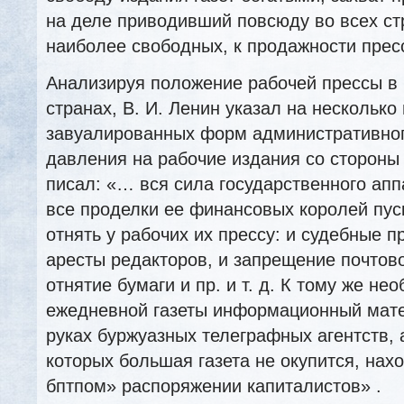
на деле приводивший повсюду во всех ст
наиболее свободных, к продажности прес
Анализируя положение рабочей прессы в 
странах, В. И. Ленин указал на несколько
завуалированных форм административног
давления на рабочие издания со стороны
писал: «… вся сила государственного апп
все проделки ее финансовых королей пус
отнять у рабочих их прессу: и судебные п
аресты редакторов, и запрещение почтов
отнятие бумаги и пр. и т. д. К тому же н
ежедневной газеты информационный мате
руках буржуазных телеграфных агентств, 
которых большая газета не окупится, нах
бптпом» распоряжении капиталистов» .