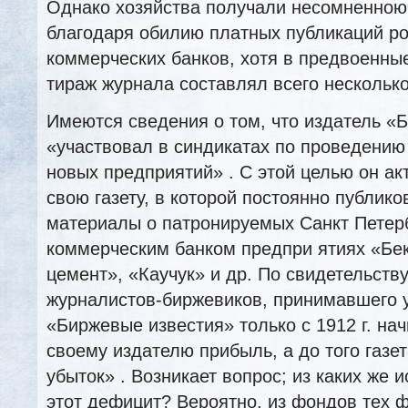
Однако хозяйства получали несомненною
благодаря обилию платных публикаций ро
коммерческих банков, хотя в предвоенн
тираж журнала составлял всего несколько
Имеются сведения о том, что издатель «
«участвовал в синдикатах по проведению 
новых предприятий» . С этой целью он ак
свою газету, в которой постоянно публик
материалы о патронируемых Санкт Петер
коммерческим банком предпри ятиях «Бек
цемент», «Каучук» и др. По свидетельству
журналистов-биржевиков, принимавшего уч
«Биржевые известия» только с 1912 г. на
своему издателю прибыль, а до того газе
убыток» . Возникает вопрос; из каких же 
этот дефицит? Вероятно, из фондов тех 