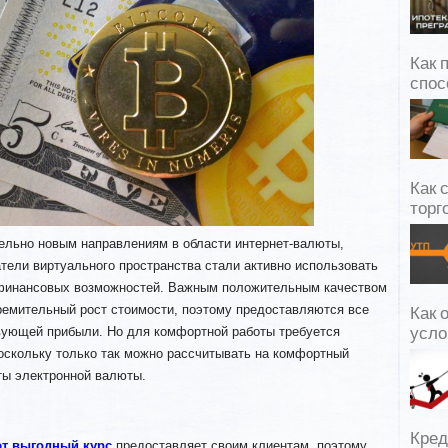
Как 
спос
Как 
торг
тельно новым направлениям в области интернет-валюты,
тели виртуального пространства стали активно использовать
 финансовых возможностей. Важным положительным качеством
ремительный рост стоимости, поэтому предоставляются все
Как 
вующей прибыли. Но для комфортной работы требуется
усло
оскольку только так можно рассчитывать на комфортный
ты электронной валюты.
Кред
т выгодный курс
предоставляет своим клиентам, поэтому