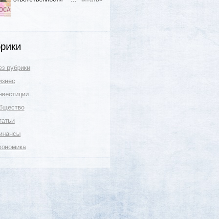
рики
ез рубрики
изнес
нвестиции
бщество
татьи
инансы
кономика