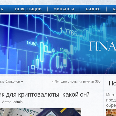
КА
ИНВЕСТИЦИИ
ФИНАНСЫ
БИЗНЕС
К
ние балконов
»
«
Лучшие слоты на вулкан 365
Но
к для криптовалюты: какой он?
Ипот
прод
Автор:
admin
обр