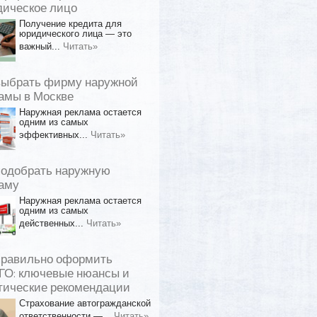
ическое лицо
Получение кредита для
юридического лица — это
важный...
Читать»
выбрать фирму наружной
амы в Москве
Наружная реклама остается
одним из самых
эффективных...
Читать»
подобрать наружную
аму
Наружная реклама остается
одним из самых
действенных...
Читать»
правильно оформить
О: ключевые нюансы и
тические рекомендации
Страхование автогражданской
ответственности —...
Читать»