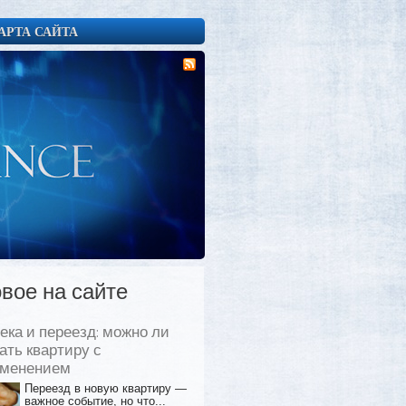
АРТА САЙТА
вое на сайте
ека и переезд: можно ли
ать квартиру с
еменением
Переезд в новую квартиру —
важное событие, но что...