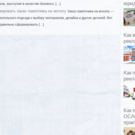
юрид
ль, выступая в качестве базового, […]
ировать заказ памятника на могилу
Заказ памятника на могилу —
ательного подхода к выбору материалов, дизайна и других деталей. Вот
правильно сформировать […]
Как 
рекл
Как 
рекл
Как 
ОСАГ
прак