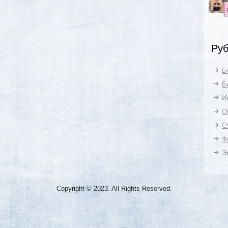
Руб
Б
Б
И
О
С
Ф
Э
Copyright © 2023. All Rights Reserved.