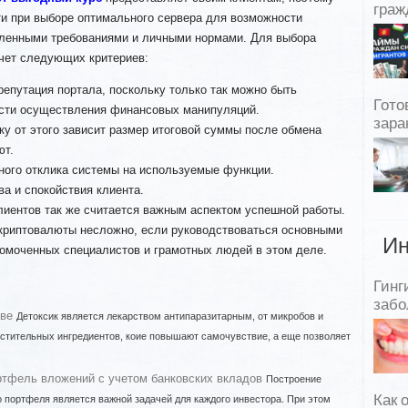
граж
и при выборе оптимального сервера для возможности
овленными требованиями и личными нормами. Для выбора
учет следующих критериев:
 репутация портала, поскольку только так можно быть
Гото
ости осуществления финансовых манипуляций.
зара
ьку от этого зависит размер итоговой суммы после обмена
ют.
ного отклика системы на используемые функции.
а и спокойствия клиента.
лиентов так же считается важным аспектом успешной работы.
криптовалюты несложно, если руководствоваться основными
Ин
омоченных специалистов и грамотных людей в этом деле.
Гинг
забо
кве
Детоксик является лекарством антипаразитарным, от микробов и
растительных ингредиентов, коие повышают самочувствие, а еще позволяет
ртфель вложений с учетом банковских вкладов
Построение
Как 
 портфеля является важной задачей для каждого инвестора. При этом