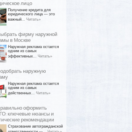
ическое лицо
Получение кредита для
юридического лица — это
важный...
Читать»
выбрать фирму наружной
амы в Москве
Наружная реклама остается
одним из самых
эффективных...
Читать»
подобрать наружную
аму
Наружная реклама остается
одним из самых
действенных...
Читать»
правильно оформить
О: ключевые нюансы и
тические рекомендации
Страхование автогражданской
ответственности —...
Читать»