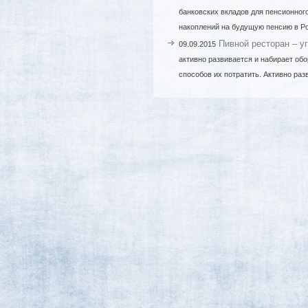
банковских вкладов для пенсионно
накоплений на будущую пенсию в Ро
Пивной ресторан – у
09.09.2015
активно развивается и набирает обо
способов их потратить. Активно раз