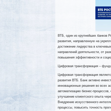
ВТБ, один из крупнейших банков Р
развития, направленную на укрепл
достижение лидерства в ключевых 
направлений деятельности, от раз
повышения эффективности и социа
Цифровая трансформация – фунда
Цифровая трансформация является
развития ВТБ. Банк активно инвес
инновационные решения во всех ас
автоматизацию бизнес-процессов, 
улучшение клиентского опыта чер
Внедрение искусственного интелл
процессы, повысить точность прог