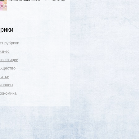
рики
ез рубрики
изнес
нвестиции
бщество
татьи
инансы
кономика