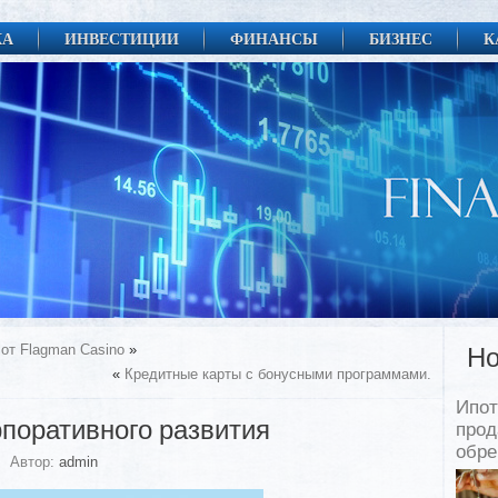
КА
ИНВЕСТИЦИИ
ФИНАНСЫ
БИЗНЕС
К
 от Flagman Casino
»
Но
«
Кредитные карты с бонусными программами.
Ипот
рпоративного развития
прод
обр
Автор:
admin