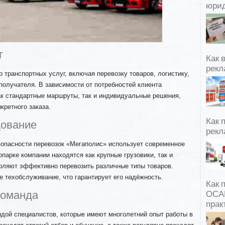
юрид
г
Как 
рекл
 транспортных услуг, включая перевозку товаров, логистику,
 получателя. В зависимости от потребностей клиента
к стандартные маршруты, так и индивидуальные решения,
кретного заказа.
Как 
дование
рекл
зопасности перевозок «Мегаполис» использует современное
парке компании находятся как крупные грузовики, так и
оляют эффективно перевозить различные типы товаров.
 техобслуживание, что гарантирует его надёжность.
Как 
команда
ОСАГ
прак
ндой специалистов, которые имеют многолетний опыт работы в