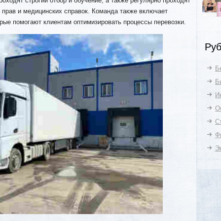
роходят строгий отбор и обучение, а также регулярно проходят
 прав и медицинских справок. Команда также включает
орые помогают клиентам оптимизировать процессы перевозки.
Руб
Б
Б
И
О
С
Ф
Э