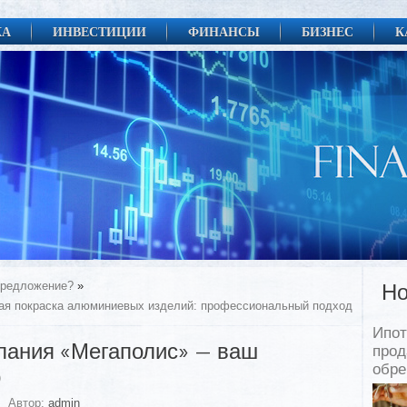
КА
ИНВЕСТИЦИИ
ФИНАНСЫ
БИЗНЕС
К
 предложение?
»
Но
ая покраска алюминиевых изделий: профессиональный подход
Ипот
пания «Мегаполис» — ваш
прод
обр
р
Автор:
admin