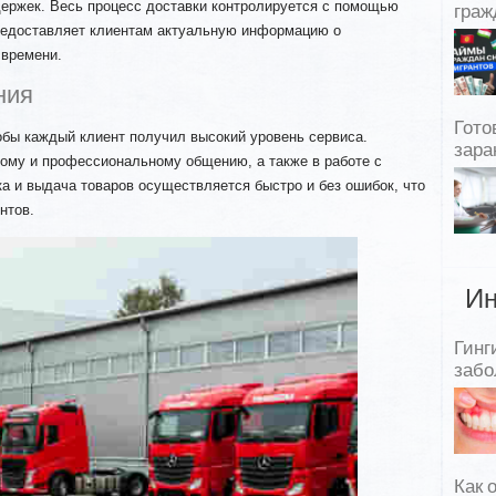
держек. Весь процесс доставки контролируется с помощью
граж
редоставляет клиентам актуальную информацию о
 времени.
ния
Гото
обы каждый клиент получил высокий уровень сервиса.
зара
ому и профессиональному общению, а также в работе с
а и выдача товаров осуществляется быстро и без ошибок, что
нтов.
Ин
Гинг
забо
Как 