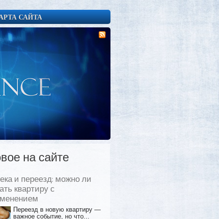
АРТА САЙТА
вое на сайте
ека и переезд: можно ли
ать квартиру с
еменением
Переезд в новую квартиру —
важное событие, но что...