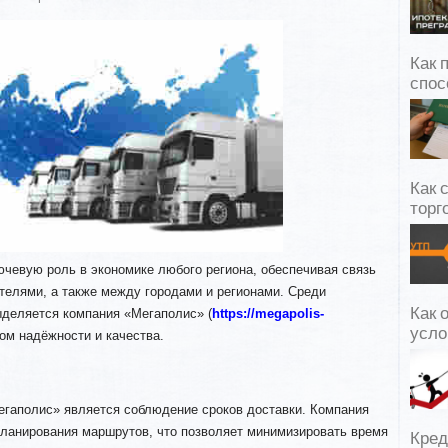
Как 
спос
Как 
торг
чевую роль в экономике любого региона, обеспечивая связь
телями, а также между городами и регионами. Среди
Как 
ыделяется компания «Мегаполис» (
https://megapolis-
усло
мом надёжности и качества.
егаполис» является соблюдение сроков доставки. Компания
ланирования маршрутов, что позволяет минимизировать время
Кред