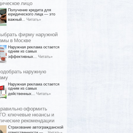
ическое лицо
Получение кредита для
юридического лица — это
важный...
Читать»
выбрать фирму наружной
амы в Москве
Наружная реклама остается
одним из самых
эффективных...
Читать»
подобрать наружную
аму
Наружная реклама остается
одним из самых
действенных...
Читать»
правильно оформить
О: ключевые нюансы и
тические рекомендации
Страхование автогражданской
ответственности —...
Читать»