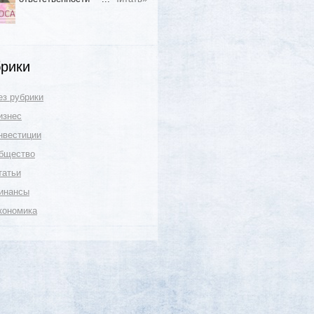
рики
ез рубрики
изнес
нвестиции
бщество
татьи
инансы
кономика