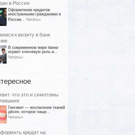
дан в России
Оформление кредитов
иностранными гражданами в
России...
Читать»
вимся к визиту в банк
нее
В современном мире банки
играют ключевую роль в...
Читать»
тересное
ивит: что это и симптомы
левания
Гингивит — воспаление тканей
дёсен, которое чаще...
Читать»
оформить кредит на