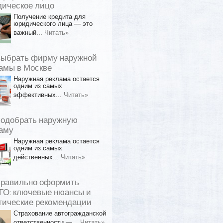
ическое лицо
Получение кредита для
юридического лица — это
важный...
Читать»
выбрать фирму наружной
амы в Москве
Наружная реклама остается
одним из самых
эффективных...
Читать»
подобрать наружную
аму
Наружная реклама остается
одним из самых
действенных...
Читать»
правильно оформить
О: ключевые нюансы и
тические рекомендации
Страхование автогражданской
ответственности —...
Читать»