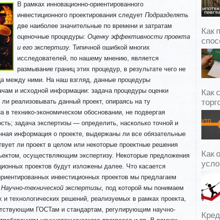
В рамках инновационно-ориентированного
инвестиционного проектирования следует
Подразделять
две наиболее значительные по времени и затратам
Как 
оценочные процедуры:
Оценку эффективности проекта
спос
и его экспертизу.
Типичной ошибкой многих
исследователей, по нашему мнению, является
размывание границ этих процедур, в результате чего
не
ца между ними. На наш взгляд, данные процедуры
ачам и исходной информации: задача процедуры оценки
Как 
ли реализовывать данный проект, опираясь на ту
торг
а в технико-экономическом обосновании, не подвергая
сть; задача экспертизы — определить, насколько точной и
нная информация о проекте, выдержаны ли все обязательные
твует ли проект в целом или некоторые проектные решения
Как 
ъектом, осуществляющим экспертизу. Некоторые предложения
усло
ционных проектов будут изложены далее. Что касается
-ориентированных инвестиционных проектов мы предлагаем
е
Научно-технической экспертизы,
под которой мы понимаем
х и технологических решений, реализуемых в рамках проекта,
етствующим ГОСТам и стандартам, регулирующим научно-
Кред