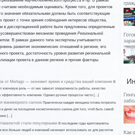
ребованиям научнотехнического прогресса и пр. В рамках
граж
 считаем необходимым оценивать: Кроме того, для проектов
го значения обязательными должны быть соответствующие
 проект с точки зрения соблюдения интересов общества,
нии в диссертационной работе были предложены определенные
ти усовершенствован механизм проведения
Региональной
Гото
ктов.
В рамках данного типа экспертизы учитываются
зара
ровень развития экономических отношений в регионе, его
ного проекта, достаточность уровня развития региональной
лизации проекта в данном регионе и прочие факторы.
Ин
ок от Mertago — экономит время и средства вашей компании
В
т ключевую роль — от них зависит оперативность работы, качество
Гинг
ая эффективность компании. Однако ручные процессы часто […]
забо
ия маникюрного салона
Практически каждая женщина готова потратить
 и денег на посещение косметического салона для того, чтоб быть самой
чине […]
птовалютой стали популярными
В последние годы криптовалюты
и все больше людей и компаний начинают использовать их для расчетов.
Как 