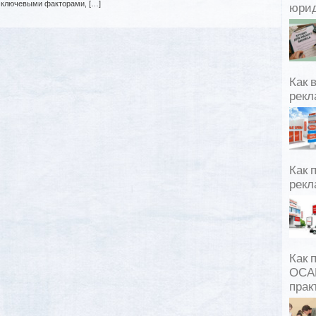
и ключевыми факторами, […]
юрид
Как 
рекл
Как 
рекл
Как 
ОСАГ
прак