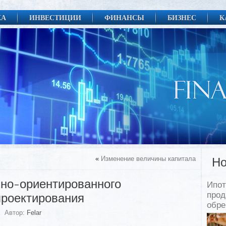
КА
ИНВЕСТИЦИИ
ФИНАНСЫ
БИЗНЕС
К
«
Изменение величины капитала
Но
но-ориентированного
Ипот
прод
проектирования
обр
Автор:
Felar