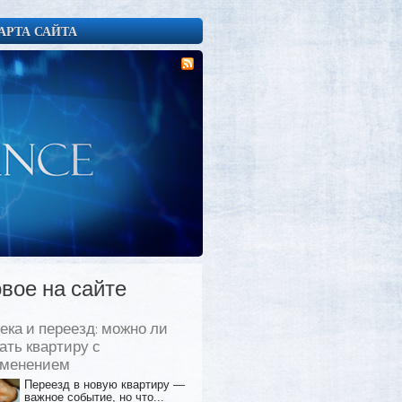
АРТА САЙТА
вое на сайте
ека и переезд: можно ли
ать квартиру с
еменением
Переезд в новую квартиру —
важное событие, но что...