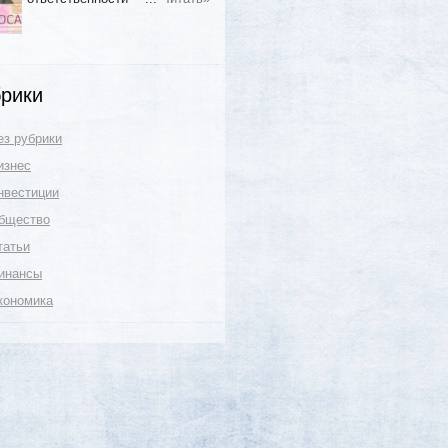
рики
ез рубрики
изнес
нвестиции
бщество
татьи
инансы
кономика