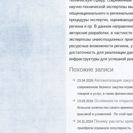
техническую сферу, современным т
научно-технической экспертизы мы
общенационального и регионально
процедуры экспертиз, оценивающих
региона и пр. В данном направле
авторские разработки, в частнос
экспертизы инвестиционных прое
ресурсные возможности региона, у
достаточность для реализации дан
инфраструктуры для успешной реа
Похожие записи
Автоматизация закуп
23.04.2026
современном бизнесе закупки играю
товаров и услуг, а также финансов
Особенности открыт
13.03.2016
большое количество своего времени
красивой и ухоженной. По этой при
Почему расчеты кри
24.11.2024
приобрели огромную популярность, 