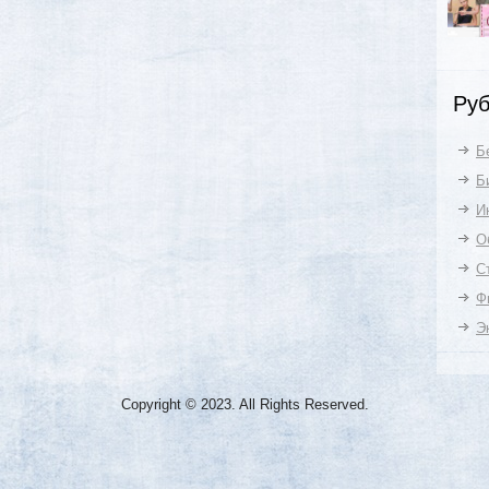
Руб
Б
Б
И
О
С
Ф
Э
Copyright © 2023. All Rights Reserved.