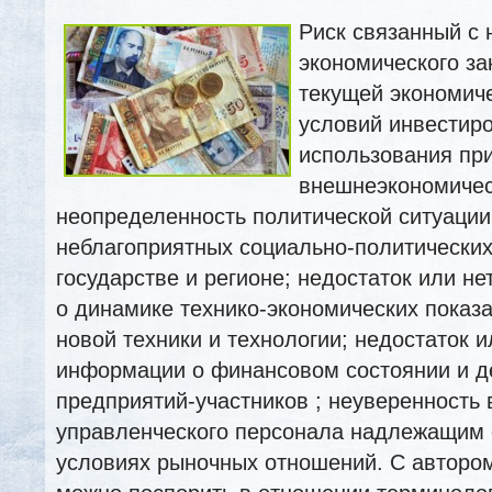
Риск связанный с
экономического за
текущей экономиче
условий инвестир
использования пр
внешнеэкономическ
неопределенность политической ситуации
неблагоприятных социально-политических
государстве и регионе; недостаток или н
о динамике технико-экономических показ
новой техники и технологии;
недостаток и
информации о финансовом состоянии и д
предприятий-участников ; неуверенность 
управленческого персонала надлежащим 
условиях рыночных отношений. С авторо