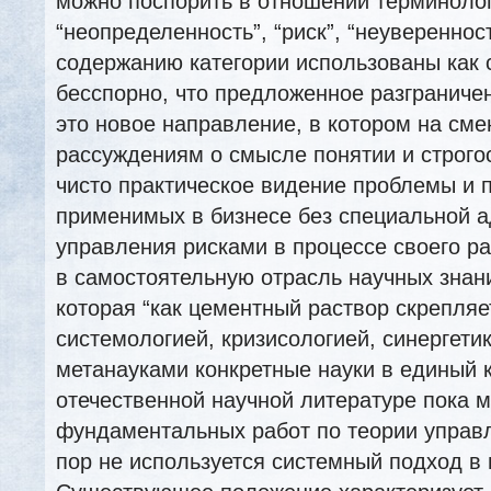
можно поспорить в отношении терминолог
“неопределенность”, “риск”, “неувереннос
содержанию категории использованы как 
бесспорно, что предложенное разграниче
это новое направление, в котором на см
рассуждениям о смысле понятии и строго
чисто практическое видение проблемы и 
применимых в бизнесе без специальной а
управления рисками в процессе своего р
в самостоятельную отрасль научных знан
которая “как цементный раствор скрепля
системологией, кризисологией, синергети
метанауками конкретные науки в единый к
отечественной научной литературе пока 
фундаментальных работ по теории управл
пор не используется системный подход в 