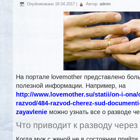
Опубликовано
18.04.2017
|
Автор:
admin
На портале lovemother представлено бол
полезной информации. Например, на
http://www.lovemother.su/statii/on-i-ona/c
razvod/484-razvod-cherez-sud-documenti
zayavlenie
можно узнать все о разводе че
Что приводит к разводу через
Когда муж с женой не в состоянии прийт