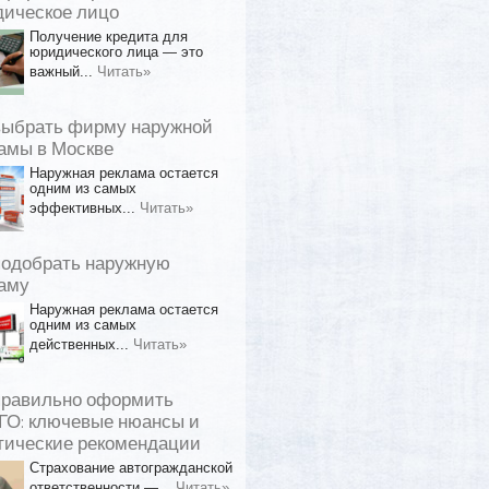
ическое лицо
Получение кредита для
юридического лица — это
важный...
Читать»
выбрать фирму наружной
амы в Москве
Наружная реклама остается
одним из самых
эффективных...
Читать»
подобрать наружную
аму
Наружная реклама остается
одним из самых
действенных...
Читать»
правильно оформить
О: ключевые нюансы и
тические рекомендации
Страхование автогражданской
ответственности —...
Читать»