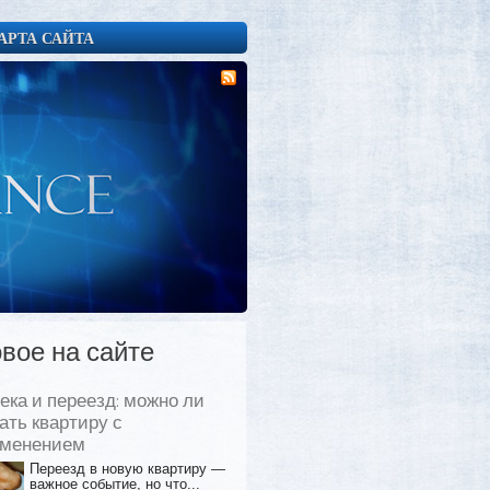
АРТА САЙТА
вое на сайте
ека и переезд: можно ли
ать квартиру с
еменением
Переезд в новую квартиру —
важное событие, но что...