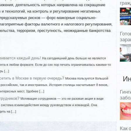
граж
вижения, деятельность которых направлена на сокращение
 и технологий, на контроль и регулирование негативных
епредсказуемых рисков — форс-мажорные социально-
лагоприятные факторы валютного и налогового регулирования,
ельства, терроризм, преступность, неожиданные банкротства
Гото
зара
вивается каждый день!
На сегодняшний день больше не является
нта в любом формате. Если до сих пор печать ограничивалась какими-то
рь […]
Ин
осетить в Москве в первую очередь?
Москва пользуется большой
 российских, так и иностранных. История столицы насчитывает 8 веков,
нтересных мест. Удобнее […]
Гинг
забо
трудников?
Мотивация сотрудников — это не разовая акция в виде
я система взаимодействия между руководством и командой. Она
дить на […]
Как 