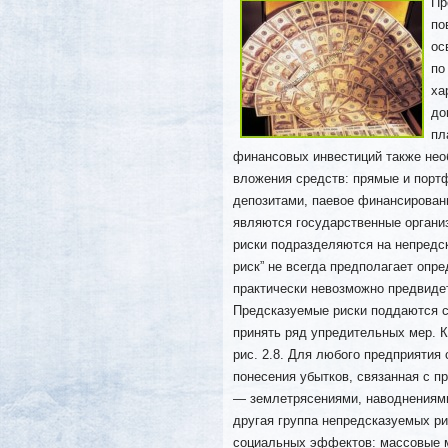
Пр
по
ос
по
ха
до
пл
финансовых
инвестиций также нео
вложения средств: прямые и порт
депозитами, паевое финансировани
являются государственные органи
риски подразделяются на непредс
риск” не всегда предполагает опр
практически невозможно предвидет
Предсказуемые риски поддаются с
принять ряд упредительных мер. К
рис. 2.8. Для любого предприяти
понесения убытков, связанная с 
— землетрясениями, наводнениями
другая группа непредсказуемых р
социальных эффектов: массовые м