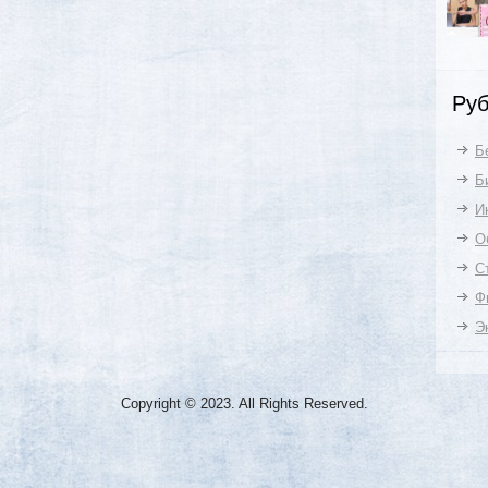
Руб
Б
Б
И
О
С
Ф
Э
Copyright © 2023. All Rights Reserved.