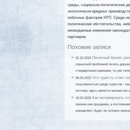
среды, социально-политические д
экологически вредных производств
побочных факторов НТП. Среди н
политические обстоятельства, неб
неожиданные изменения законодат
партнеров.
Похожие записи
Печатный бизнес раз
02.10.2015
серьезной проблемой печать докуме
стандартными рамками, то уже тепе
Что туристу стоит п
08.03.2023
популярностью среди туристов - как
поэтому здесь имеется множество и
Как мотивировать со
19.03.2026
премии или праздника, а постоянна
определяет, будет ли человек прихо