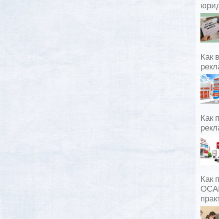
юрид
Как 
рекл
Как 
рекл
Как 
ОСАГ
прак