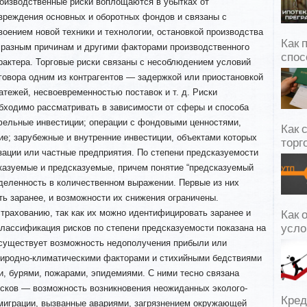
оизводственные риски воплощаются в убытках от
вреждения основных и оборотных фондов и связаны с
воением новой техники и технологии, остановкой производства
Как 
 разным причинам и другими факторами производственного
спос
рактера. Торговые риски связаны с несоблюдением условий
говора одним из контрагентов — задержкой или приостановкой
атежей, несвоевременностью поставок и т. д. Риски
бходимо рассматривать в зависимости от сферы и способа
фельные инвестиции; операции с фондовыми ценностями,
Как 
е; зарубежные и внутренние инвестиции, объектами которых
торг
зации или частные предприятия. По степени предсказуемости
казуемые и предсказуемые, причем понятие “предсказуемый
еделенность в количественном выражении. Первые из них
ь заранее, и возможности их снижения ограничены.
трахованию, так как их можно идентифицировать заранее и
Как 
лассификация рисков по степени предсказуемости показана на
усло
я существует возможность недополучения прибыли или
природно-климатическими факторами и стихийными бедствиями
, бурями, пожарами, эпидемиями. С ними тесно связана
исков — возможность возникновения неожиданных эколого-
Кред
играции, вызванные авариями, загрязнением окружающей