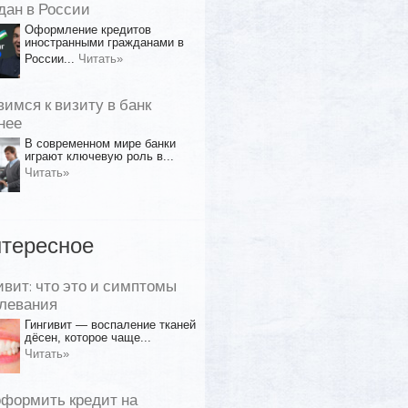
дан в России
Оформление кредитов
иностранными гражданами в
России...
Читать»
вимся к визиту в банк
нее
В современном мире банки
играют ключевую роль в...
Читать»
тересное
ивит: что это и симптомы
левания
Гингивит — воспаление тканей
дёсен, которое чаще...
Читать»
оформить кредит на