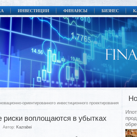
КА
ИНВЕСТИЦИИ
ФИНАНСЫ
БИЗНЕС
К
Но
новационно-ориентированного инвестиционного проектирования
Ипот
 риски воплощаются в убытках
прод
обр
Автор:
Kazrabei