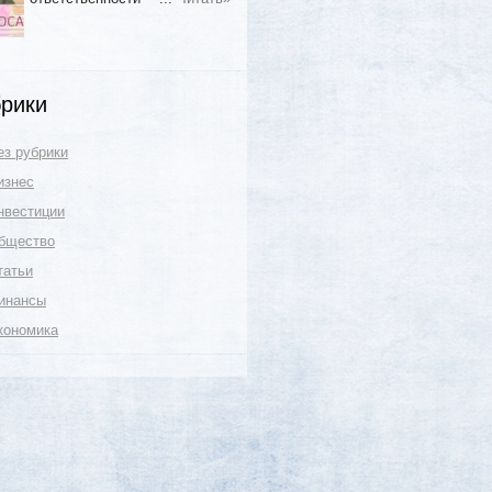
рики
ез рубрики
изнес
нвестиции
бщество
татьи
инансы
кономика