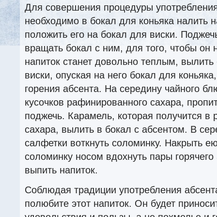
Для совершения процедуры употребления 
необходимо в бокал для коньяка налить н
положить его на бокал для виски. Поджечь
вращать бокал с ним, для того, чтобы он 
напиток станет довольно теплым, вылить 
виски, опуская на него бокал для коньяк
горения абсента. На середину чайного б
кусочков рафинированного сахара, пропит
поджечь. Карамель, которая получится в 
сахара, вылить в бокал с абсентом. В се
салфетки воткнуть соломинку. Накрыть ею
соломинку носом вдохнуть пары горячего 
выпить напиток.
Соблюдая традиции употребления абсента
полюбите этот напиток. Он будет приноси
удовольствия и пользы, а не похмелье и 