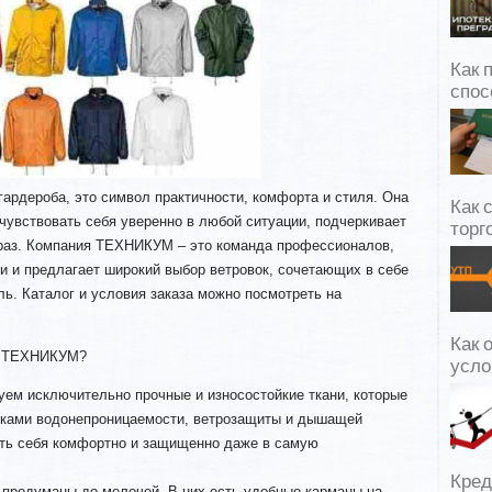
Как 
спос
 гардероба, это символ практичности, комфорта и стиля. Она
Как 
чувствовать себя уверенно в любой ситуации, подчеркивает
торг
раз. Компания ТЕХНИКУМ – это команда профессионалов,
и и предлагает широкий выбор ветровок, сочетающих в себе
ль. Каталог и условия заказа можно посмотреть на
Как 
от ТЕХНИКУМ?
усло
уем исключительно прочные и износостойкие ткани, которые
иками водонепроницаемости, ветрозащиты и дышащей
ать себя комфортно и защищенно даже в самую
Кред
 продуманы до мелочей. В них есть удобные карманы на