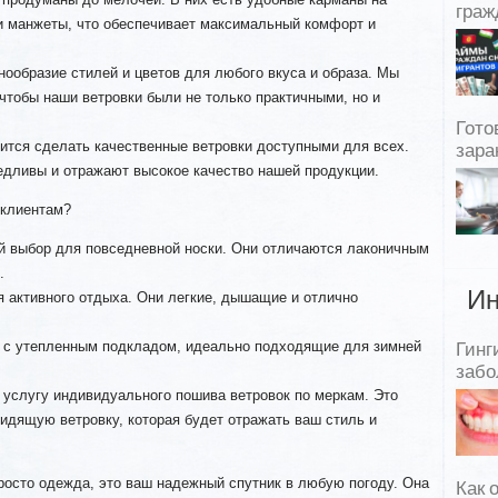
граж
 манжеты, что обеспечивает максимальный комфорт и
ообразие стилей и цветов для любого вкуса и образа. Мы
тобы наши ветровки были не только практичными, но и
Гото
тся сделать качественные ветровки доступными для всех.
зара
едливы и отражают высокое качество нашей продукции.
клиентам?
й выбор для повседневной носки. Они отличаются лаконичным
.
Ин
 активного отдыха. Они легкие, дышащие и отлично
и с утепленным подкладом, идеально подходящие для зимней
Гинг
забо
 услугу индивидуального пошива ветровок по меркам. Это
идящую ветровку, которая будет отражать ваш стиль и
росто одежда, это ваш надежный спутник в любую погоду. Она
Как 