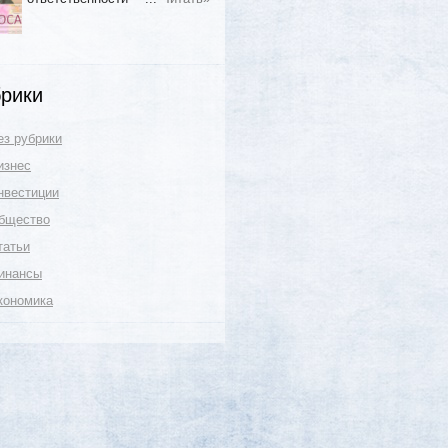
рики
ез рубрики
изнес
нвестиции
бщество
татьи
инансы
кономика