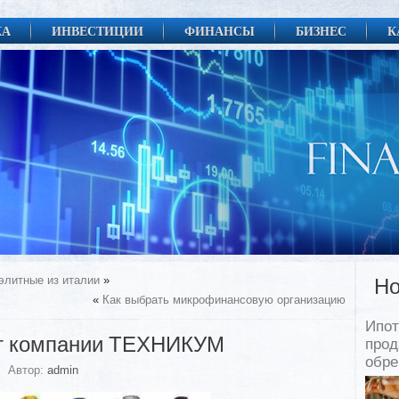
КА
ИНВЕСТИЦИИ
ФИНАНСЫ
БИЗНЕС
К
элитные из италии
»
Но
«
Как выбрать микрофинансовую организацию
Ипот
от компании ТЕХНИКУМ
прод
обр
Автор:
admin