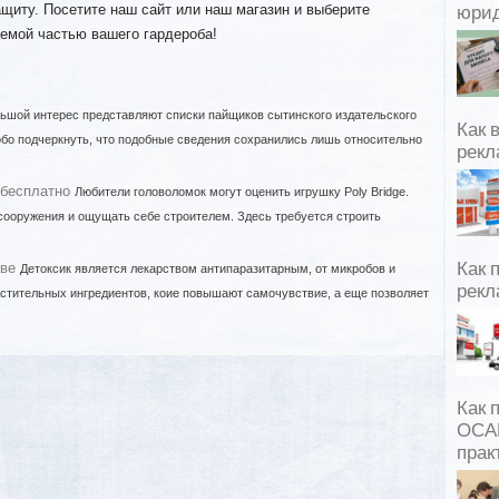
ащиту. Посетите наш сайт или наш магазин и выберите
юрид
лемой частью вашего гардероба!
ьшой интерес представляют списки пайщиков сытинского издательского
Как 
собо подчеркнуть, что подобные сведения сохранились лишь относительно
рекл
 бесплатно
Любители головоломок могут оценить игрушку Poly Bridge.
сооружения и ощущать себе строителем. Здесь требуется строить
кве
Как 
Детоксик является лекарством антипаразитарным, от микробов и
рекл
растительных ингредиентов, коие повышают самочувствие, а еще позволяет
Как 
ОСАГ
прак