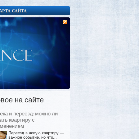
АРТА САЙТА
вое на сайте
ека и переезд: можно ли
ать квартиру с
еменением
Переезд в новую квартиру —
важное событие, но что...