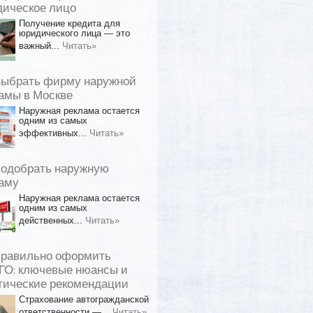
ическое лицо
Получение кредита для
юридического лица — это
важный...
Читать»
выбрать фирму наружной
амы в Москве
Наружная реклама остается
одним из самых
эффективных...
Читать»
подобрать наружную
аму
Наружная реклама остается
одним из самых
действенных...
Читать»
правильно оформить
О: ключевые нюансы и
тические рекомендации
Страхование автогражданской
ответственности —...
Читать»