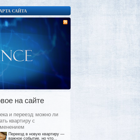
АРТА САЙТА
вое на сайте
ека и переезд: можно ли
ать квартиру с
еменением
Переезд в новую квартиру —
важное событие, но что...