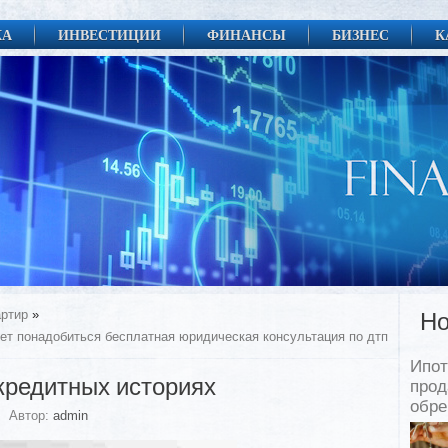
КА
ИНВЕСТИЦИИ
ФИНАНСЫ
БИЗНЕС
К
артир
»
Но
ет понадобиться бесплатная юридическая консультация по дтп
Ипот
кредитных историях
прод
обр
Автор:
admin