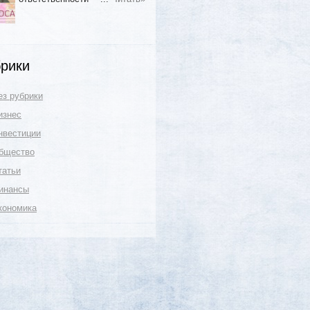
рики
ез рубрики
изнес
нвестиции
бщество
татьи
инансы
кономика