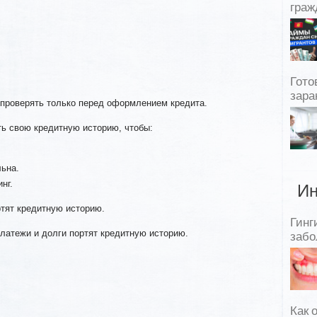
граж
Гото
зара
проверять только перед оформлением кредита.
ть свою кредитную историю, чтобы:
льна.
нг.
Ин
ртят кредитную историю.
Гинг
латежи и долги портят кредитную историю.
забо
Как 