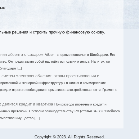
тью.
льные решения и строить прочную финансовую основу.
ния абсента с сахаром
Абсент впервые появился в Швейцарии. Его
тво. Он представлял собой настойку из полыни и аниса. Напиток, со
благодаря […]
систем электроснабжения: этапы проектирования и
овременной инженерной инфраструктуры в жилых и коммерческих
хода и строгого соблюдения нормативов электробезопасности. Грамотно
к делится кредит и квартира
При разводе ипотечный кредит и
имных претензий. Согласно законодательству РФ (статьи 34-38 Семейного
совместное имущество […]
Copyright © 2023. All Rights Reserved.