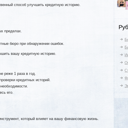
венный способ улучшить кредитную историю.
Руб
ых пределах.
Б
тные бюро при обнаружении ошибок.
Б
учшить вашу кредитную историю.
И
О
С
е реже 1 раза в год.
Ф
проверки кредитных историй.
Э
 необходимости.
сь его.
инструмент, который влияет на вашу финансовую жизнь.