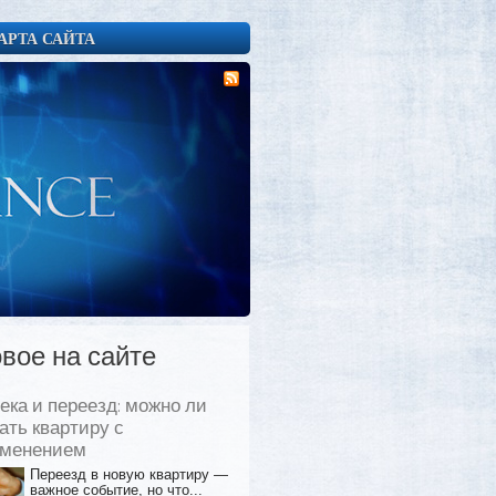
АРТА САЙТА
вое на сайте
ека и переезд: можно ли
ать квартиру с
еменением
Переезд в новую квартиру —
важное событие, но что...