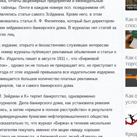
нка, отчеты акционерных предприятий и еженедельные
 таблицы. Почти в каждом номере псп. псевдонимом «Н.
являлись статьи самого Зсйдмана. Кроме него, в этом
Как 
иковались статьи А. Ф. Филиппова, который был директором-
спос
ем зейдманского банкирского дома.
В журналах нет статей за
гих лиц.
 издании, открыто и беззастенчиво служивших интересам
в номер журналы публикуют рекламные объявления и статьи о
Как 
». Издатель пишет в августе 1911 г., что «Биржевой
торг
к» , однако он не только не прекращает его, но приступает к
года от этих изданий превышала все издательские издержки.
помещается большое количество платных рекламных
налов, так и самого банкирского дома.
Как 
И. Зейдман и К» терпит банкротство, одновременно
усло
урналов. Дела банкирского дома, как установила ревизия
сь, а затем «пришли в полное расстройство» в результате
 дивидендными бумагами нефтепромышленного общества
показательно то, что журнал «Биржа» в течение нескольких
итателям покупать именно эти акции «ввиду хороших
Кред
спеха не принесла, и биржевой курс акций «Кавказ» не