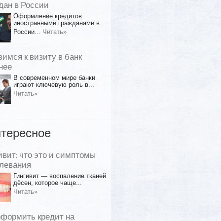
дан в России
Оформление кредитов
иностранными гражданами в
России...
Читать»
вимся к визиту в банк
нее
В современном мире банки
играют ключевую роль в...
Читать»
тересное
ивит: что это и симптомы
левания
Гингивит — воспаление тканей
дёсен, которое чаще...
Читать»
оформить кредит на