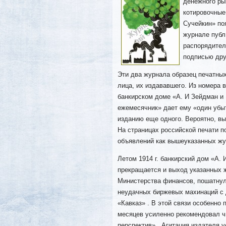
денежного ры
котировочные
Сучейкин» по
журнале публ
распорядител
подписью дру
Эти два журнала образец печатных
лица, их издававшего. Из номера 
банкирском доме «А. И Зейдман и К
ежемесячник» дает ему «один убыто
изданию еще одного. Вероятно, вы
На страницах российской печати 
объявлений как вышеуказанных жур
Летом 1914 г. банкирский дом «А. 
прекращается и выход указанных ж
Министерства финансов, пошатнули
неудачных биржевых махинаций с
«Кавказ» . В этой связи особенно 
месяцев усиленно рекомендовал ч
перспектив» . Агитация издателя у