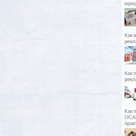
юрид
Как 
рекл
Как 
рекл
Как 
ОСАГ
прак