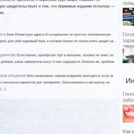
граж
дно свидетельствует о том, что биржевые издания псполозо —
ях.
еса
Гото
Банк Юниаструм адреса В сегодняшних не простых экономических
зара
ать для себя надежный банк, в котором можно не только взять кредит на
едиентам
Естественно, приобретая торт в магазине, человек не знает, из
ть добавки, какие заменители могут в нем содержатся. Конечно же, проблем
ыков вождения
Восстанавливать навыки вождения приходится, если за
Ин
сть несколько вариантов для тренировок. Записываемся в автошколу на
 […]
Гинг
забо
Как 