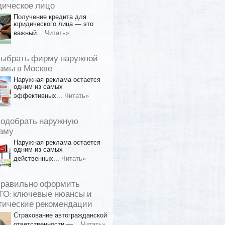
ическое лицо
Получение кредита для
юридического лица — это
важный...
Читать»
выбрать фирму наружной
амы в Москве
Наружная реклама остается
одним из самых
эффективных...
Читать»
подобрать наружную
аму
Наружная реклама остается
одним из самых
действенных...
Читать»
правильно оформить
О: ключевые нюансы и
тические рекомендации
Страхование автогражданской
ответственности —...
Читать»