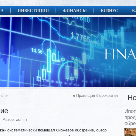
КА
ИНВЕСТИЦИИ
ФИНАНСЫ
БИЗНЕС
К
оны
»
«
Правящая бюрократия
Но
ние
Ипот
прод
Автор:
admin
обр
а» систематически помещал биржевое обозрение, обзор