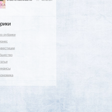
рики
ез рубрики
изнес
нвестиции
бщество
татьи
инансы
кономика