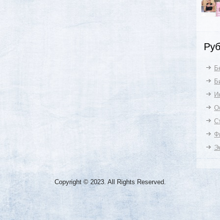
Руб
Б
Б
И
О
С
Ф
Э
Copyright © 2023. All Rights Reserved.