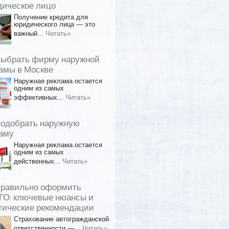
ическое лицо
Получение кредита для
юридического лица — это
важный...
Читать»
выбрать фирму наружной
амы в Москве
Наружная реклама остается
одним из самых
эффективных...
Читать»
подобрать наружную
аму
Наружная реклама остается
одним из самых
действенных...
Читать»
правильно оформить
О: ключевые нюансы и
тические рекомендации
Страхование автогражданской
ответственности —...
Читать»