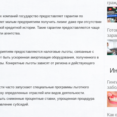
граж
х компаний государство предоставляет гарантии по
яет малым предприятиям получить лизинг даже при отсутствии
ной кредитной истории. Такие гарантии предоставляются чаще
Гото
и агентства.
зара
риятиям предоставляются налоговые льготы, связанные с
т быть ускоренная амортизация оборудования, полученного в
азы. Конкретные льготы зависят от региона и действующего
Ин
Гинг
ти часто запускают специальные программы льготного
забо
жку определенных отраслей или видов деятельности.
быть сниженные процентные ставки, упрощенная процедура
авление субсидий.
Как 