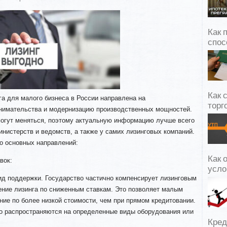
Как 
спос
Как 
а для малого бизнеса в России направлена на
торг
нимательства и модернизацию производственных мощностей.
огут меняться, поэтому актуальную информацию лучше всего
нистерств и ведомств, а также у самих лизинговых компаний.
о основных направлений:
Как 
вок:
усло
ид поддержки. Государство частично компенсирует лизинговым
ение лизинга по сниженным ставкам. Это позволяет малым
ие по более низкой стоимости, чем при прямом кредитовании.
о распространяются на определенные виды оборудования или
Кред