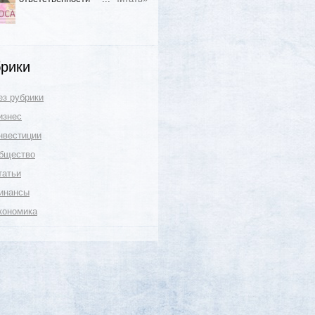
рики
ез рубрики
изнес
нвестиции
бщество
татьи
инансы
кономика