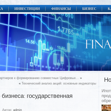
КА
ИНВЕСТИЦИИ
ФИНАНСЫ
БИЗНЕС
К
-партнеров к формированию совместных Цифровых…
»
Но
«
Технический анализ акций: основные индикаторы
Ипот
 бизнеса: государственная
прод
обр
Автор:
admin