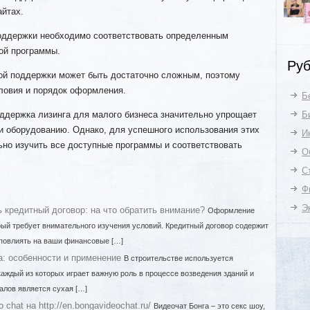
айтах.
оддержки необходимо соответствовать определенным
ой программы.
Руб
ой поддержки может быть достаточно сложным, поэтому
ловия и порядок оформления.
Б
оддержка лизинга для малого бизнеса значительно упрощает
Б
и оборудованию. Однако, для успешного использования этих
И
но изучить все доступные программы и соответствовать
О
С
Ф
Э
ь кредитный договор: на что обратить внимание?
Оформление
рый требует внимательного изучения условий. Кредитный договор содержит
 повлиять на ваши финансовые […]
а: особенности и применение
В строительстве используется
аждый из которых играет важную роль в процессе возведения зданий и
алов является сухая […]
chat на http://en.bongavideochat.ru/
Видеочат Бонга – это секс шоу,