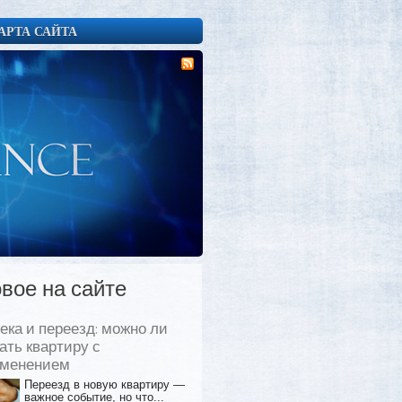
АРТА САЙТА
вое на сайте
ека и переезд: можно ли
ать квартиру с
еменением
Переезд в новую квартиру —
важное событие, но что...