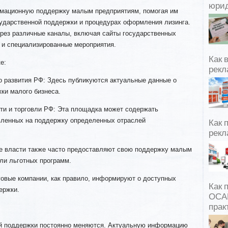
юрид
рмационную поддержку малым предприятиям, помогая им
сударственной поддержки и процедурах оформления лизинга.
рез различные каналы, включая сайты государственных
 и специализированные мероприятия.
Как 
е:
рекл
о развития РФ: Здесь публикуются актуальные данные о
ки малого бизнеса.
и и торговли РФ: Эта площадка может содержать
вленных на поддержку определенных отраслей
Как 
рекл
е власти также часто предоставляют свою поддержку малым
ли льготных программ.
говые компании, как правило, информируют о доступных
Как 
ержки.
ОСАГ
прак
ой поддержки постоянно меняются. Актуальную информацию