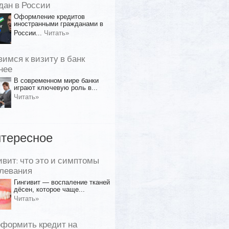
дан в России
Оформление кредитов
иностранными гражданами в
России...
Читать»
вимся к визиту в банк
нее
В современном мире банки
играют ключевую роль в...
Читать»
тересное
ивит: что это и симптомы
левания
Гингивит — воспаление тканей
дёсен, которое чаще...
Читать»
оформить кредит на