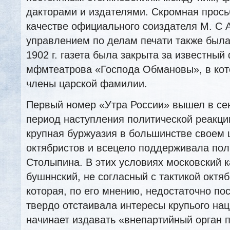
дакторами и издателями. Скромная прось
качестве официального соиздателя М. С
управлением по делам печати также была
1902 г. газета была закрыта за известный 
мфмтеатрова «Господа Обмановы», в ко
члены царской фамилии.
Первый номер «Утра России» вышел в сент
период наступления политической реакци
крупная буржуазия в большинстве своем 
октябристов и всецело поддерживала поли
Столыпина. В этих условиях московский к
бушннский, не согласный с тактикой октяб
которая, по его мнению, недостаточно по
твердо отстаивала интересы крупього нац
начинает издавать «внепартийный орган 