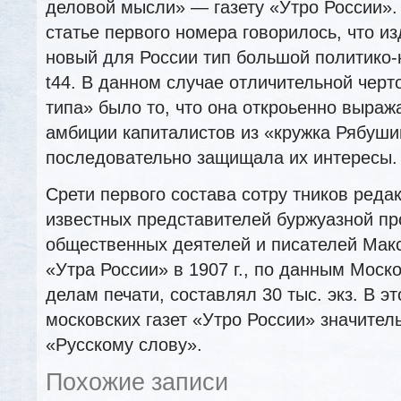
деловой мысли» — газету «Утро России».
статье первого номера говорилось, что из
новый для России тип большой политико-
t44. В данном случае отличительной черт
типа» было то, что она откроьенно выраж
амбиции капиталистов из «кружка Рябуши
последовательно защищала их интересы.
Срети первого состава сотру тников ред
известных представителей буржуазной п
общественных деятелей и писателей Мак
«Утра России» в 1907 г., по данным Моско
делам печати, составлял 30 тыс. экз. В э
московских газет «Утро России» значител
«Русскому слову».
Похожие записи