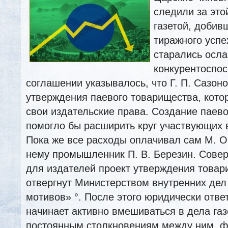
следили за это
газетой, добив
тиражного успе
старались осла
конкурентоспос
соглашении указывалось, что Г. П. Сазон
утверждения паевого товарищества, кото
свои издательские права. Создание паев
помогло бы расширить круг участвующих
в
Пока же все расходы оплачивал сам М. О.
нему промышленник П. В. Березин. Сове
для издателей проект утверждения това
отвергнут Министерством внутренних дел
мотивов» °. После этого юридически отве
начинает активно вмешиваться в дела газ
постоянным столкновениям между ним, ф