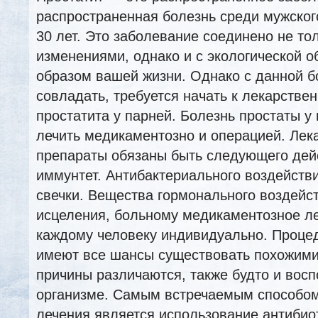
распространенная болезнь среди мужско
30 лет. Это заболевание соединено не то
изменениями, однако и с экологической о
образом вашей жизни. Однако с данной
б
совладать, требуется начать к лекарстве
простатита у парней. Болезнь простаты у
лечить медикаментозно и операцией. Лек
препараты обязаны быть следующего дей
иммунтет. Антибактериального воздейств
свечки. Вещества гормонального воздейс
исцеления, больному медикаментозное л
каждому человеку индивидуально. Проце
имеют все шансы существовать похожими
причины различаются, также будто и вос
организме. Самым встречаемым способо
лечения является использование антибио