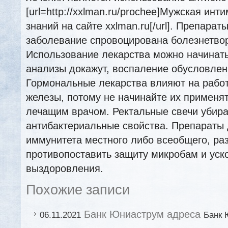
[url=http://xxlman.ru/prochee]Мужская ин
знаний на сайте xxlman.ru[/url]. Препара
заболевание спровоцирована болезнетво
Использование лекарства можно начинать 
анализы докажут, воспаление обусловлен
Гормональные лекарства влияют на рабо
железы, потому не начинайте их применят
лечащим врачом. Ректальные свечи убир
антибактериальные свойства. Препараты
иммунитета местного либо всеобщего, р
противопоставить защиту микробам и уск
выздоровления.
Похожие записи
Банк Юниаструм адреса
06.11.2021
Банк 