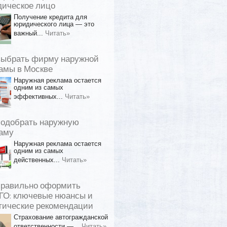
ическое лицо
Получение кредита для
юридического лица — это
важный...
Читать»
выбрать фирму наружной
амы в Москве
Наружная реклама остается
одним из самых
эффективных...
Читать»
подобрать наружную
аму
Наружная реклама остается
одним из самых
действенных...
Читать»
правильно оформить
О: ключевые нюансы и
тические рекомендации
Страхование автогражданской
ответственности —...
Читать»