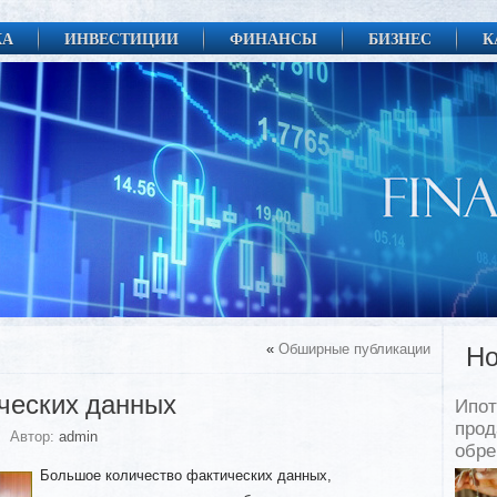
КА
ИНВЕСТИЦИИ
ФИНАНСЫ
БИЗНЕС
К
«
Обширные публикации
Но
ческих данных
Ипот
прод
Автор:
admin
обр
Большое количество фактических данных,