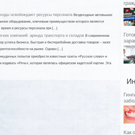
граж
еходы освобождают ресурсы персонала
Вездеходные автовышки
анное оборудование, ключевым преимуществом которого является
 время и ресурсы персонала при […]
Гото
еских компаний: аренда транспорта и складов
В современном
зара
ор успеха бизнеса. Быстрая и бесперебойная доставка товаров – залог
урентоспособности на рынке. Однако […]
неудачных попыток приобрести известные газеты «Русское слово» и
 издавать «Речь», которая являлась официозом кадетской партии. Эта
Ин
Гинг
забо
Как 