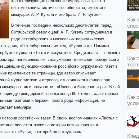
характеризующих положение буржуазных газет в
системе капиталистического общества, имеется в
мемуарах А. Р. Кугеля и его брата И. Р. Кугеля.
Как 
В течение последних нескольких десятилетий перед
спос
Октябрьской революцией А. Р. Кугель сотрудничал в
ряде петербургских и московских периодических
тях дня», «Петербургском листке», «Руси» и др. Помимо
тербурге журнала «Театр и искусство». Среди значи — н лыюго
Как 
арактера, написанных нм, заслуживают внимания прежде всего
торг
вещающие функционирование российских буржуазных газет в
ние привлекают те страницы, где автор описывает
енной журналистики интересов, относящихся к финансово-
мемуаров так и называется: «Пресса и биржевая игра». В ней
 периоду грюндерской горячки конца 90-х годов, характерные
Как 
ными газетами и биржей. Такого рода информация, не
усло
 делает мемуары
о истории российских газет. В своих воспоминаниях «Листья с
 останавливается также на истории возникновения и
и газеты «Русь», в которой он сотрудничал.
Кред