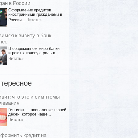
дан в России
Оформление кредитов
иностранными гражданами в
России...
Читать»
вимся к визиту в банк
нее
В современном мире банки
играют ключевую роль в...
Читать»
тересное
ивит: что это и симптомы
левания
Гингивит — воспаление тканей
дёсен, которое чаще...
Читать»
оформить кредит на