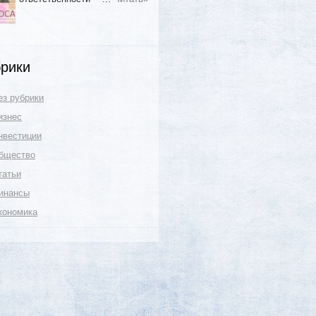
рики
ез рубрики
изнес
нвестиции
бщество
татьи
инансы
кономика