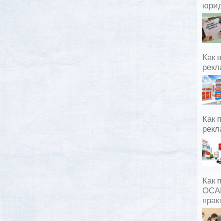
юрид
Как 
рекл
Как 
рекл
Как 
ОСАГ
прак