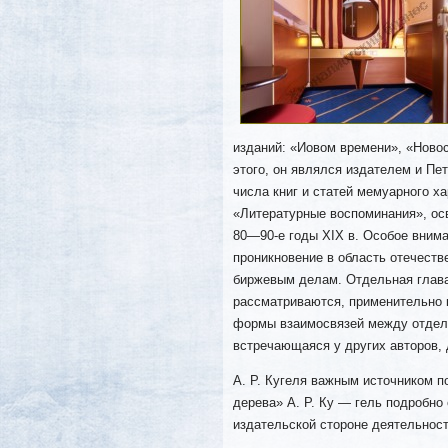
изданий: «Иовом времени»,
«Новос
этого, он являлся издателем и Пе
числа книг и статей мемуарного х
«Литературные воспоминания», ос
80—90-е годы XIX в. Особое внима
проникновение в область отечеств
биржевым делам. Отдельная глава 
рассматриваются, применительно к
формы взаимосвязей между отдель
встречающаяся у других авторов,
А. Р. Кугеля важным источником п
дерева» А. Р. Ку — гель подробно
издательской стороне деятельност