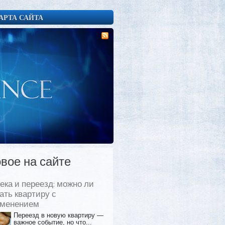
АРТА САЙТА
вое на сайте
ека и переезд: можно ли
ать квартиру с
еменением
Переезд в новую квартиру —
важное событие, но что...