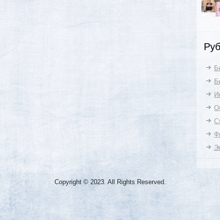
Руб
Б
Б
И
О
С
Ф
Э
Copyright © 2023. All Rights Reserved.