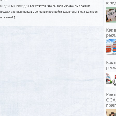
юрид
я дачных беседок
Как хочется, что бы твой участок был самым
Посадки распланированы, основные постройки закончены. Пора заняться
ать такой […]
Как 
рекл
Как 
рекл
Как 
ОСАГ
прак