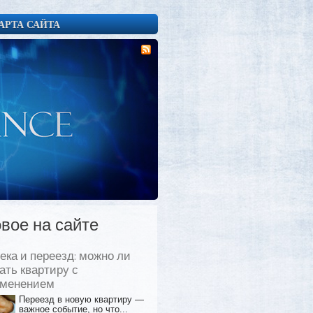
АРТА САЙТА
вое на сайте
ека и переезд: можно ли
ать квартиру с
еменением
Переезд в новую квартиру —
важное событие, но что...