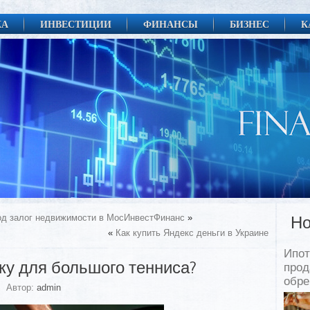
КА
ИНВЕСТИЦИИ
ФИНАНСЫ
БИЗНЕС
К
од залог недвижимости в МосИнвестФинанс
»
Но
«
Как купить Яндекс деньги в Украине
Ипот
ку для большого тенниса?
прод
обр
Автор:
admin