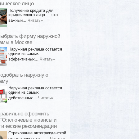
ическое лицо
Получение кредита для
юридического лица — это
важный...
Читать»
выбрать фирму наружной
амы в Москве
Наружная реклама остается
одним из самых
эффективных...
Читать»
подобрать наружную
аму
Наружная реклама остается
одним из самых
действенных...
Читать»
правильно оформить
О: ключевые нюансы и
тические рекомендации
Страхование автогражданской
ответственности —...
Читать»