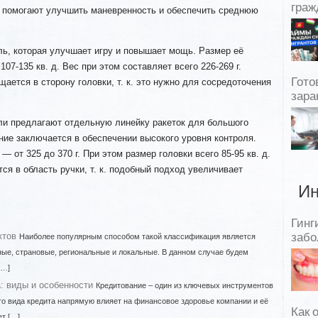
граж
ок помогают улучшить маневренность и обеспечить среднюю
ь, которая улучшает игру и повышает мощь. Размер её
107-135 кв. д. Вес при этом составляет всего 226-269 г.
Гото
щается в сторону головки, т. к. это нужно для сосредоточения
зара
и предлагают отдельную линейку ракеток для большого
ние заключается в обеспечении высокого уровня контроля.
 от 325 до 370 г. При этом размер головки всего 85-95 кв. д.
ся в область ручки, т. к. подобный подход увеличивает
Ин
Гинг
ктов
забо
Наиболее популярным способом такой классификация является
ные, страновые, региональные и локальные. В данном случае будем
[…]
: виды и особенности
Кредитование – один из ключевых инструментов
го вида кредита напрямую влияет на финансовое здоровье компании и её
Как 
ет […]