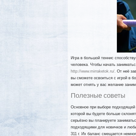
Игра в большой теннис способств
человека. Чтобы начать занимать
http://www.mirraketok.ru/
. От неё за
вы сможете освоиться с игрой в б
может отнять у вас желание зани
Полезные советы
Основное при выборе подходящей 
которой вы будете больше склонят
серьёзно вы планируете занимать
подходящими для новичков и люби
311 г. Их баланс смещается немно