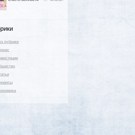
рики
ез рубрики
изнес
нвестиции
бщество
татьи
инансы
кономика