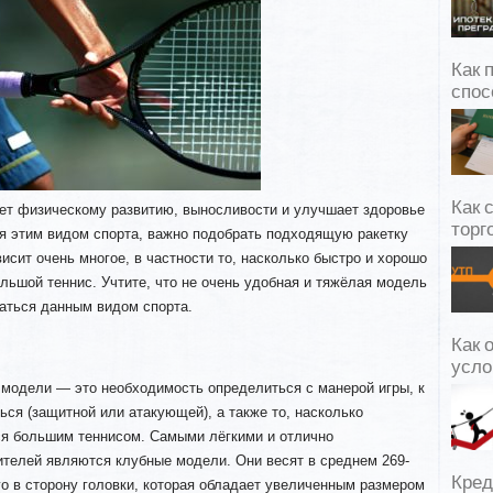
Как 
спос
Как 
ует физическому развитию, выносливости и улучшает здоровье
торг
ся этим видом спорта, важно подобрать подходящую ракетку
висит очень многое, в частности то, насколько быстро и хорошо
ольшой теннис. Учтите, что не очень удобная и тяжёлая модель
маться данным видом спорта.
Как 
усло
модели — это необходимость определиться с манерой игры, к
ься (защитной или атакующей), а также то, насколько
ся большим теннисом. Самыми лёгкими и отлично
телей являются клубные модели. Они весят в среднем 269-
Кред
го в сторону головки, которая обладает увеличенным размером