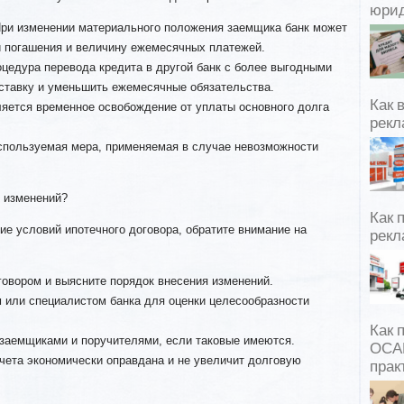
юрид
ри изменении материального положения заемщика банк может
и погашения и величину ежемесячных платежей.
цедура перевода кредита в другой банк с более выгодными
ставку и уменьшить ежемесячные обязательства.
Как 
яется временное освобождение от уплаты основного долга
рекл
спользуемая мера, применяемая в случае невозможности
и изменений?
Как 
е условий ипотечного договора, обратите внимание на
рекл
говором и выясните порядок внесения изменений.
 или специалистом банка для оценки целесообразности
Как 
заемщиками и поручителями, если таковые имеются.
ОСАГ
чета экономически оправдана и не увеличит долговую
прак