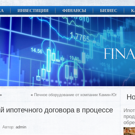
КА
ИНВЕСТИЦИИ
ФИНАНСЫ
БИЗНЕС
К
»
«
Печное оборудование от компании Камин-Юг
Но
й ипотечного договора в процессе
Ипот
прод
обр
Автор:
admin