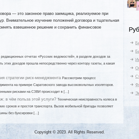
овора — это законное право заемщика, реализуемое при
р. Внимательное изучение положений договора и тщательная
принять взвешенное решение и сохранить финансовое
Руб
Б
Б
 редакционных отчетах «Русских ведомостей», в разделе доходов за
И
ть этих доходов прошла непосредственно через контору газеты, а какая
О
С
ия стратегии риск-менеджмента
Рассмотрим процесс
Ф
джмента на примере Саратовского завода высоковольтных изоляторов.
онными рисками на СЗВИ происходит в […]
Э
: в чём польза этой услуги?
Техническая неисправность колеса в
ских сроков и простоя транспорта. Вызов мобильной бригады позволяет
ины без буксировки […]
Copyright © 2023. All Rights Reserved.