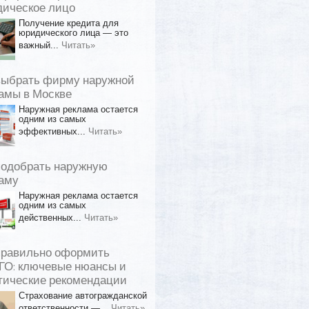
ическое лицо
Получение кредита для
юридического лица — это
важный...
Читать»
выбрать фирму наружной
амы в Москве
Наружная реклама остается
одним из самых
эффективных...
Читать»
подобрать наружную
аму
Наружная реклама остается
одним из самых
действенных...
Читать»
правильно оформить
О: ключевые нюансы и
тические рекомендации
Страхование автогражданской
ответственности —...
Читать»