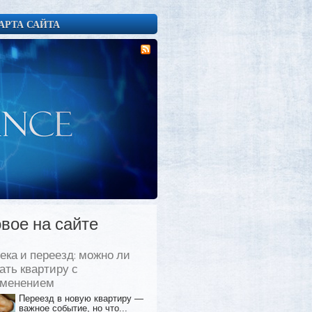
АРТА САЙТА
вое на сайте
ека и переезд: можно ли
ать квартиру с
еменением
Переезд в новую квартиру —
важное событие, но что...