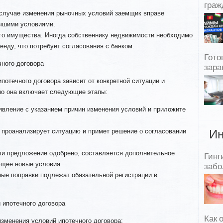
граж
случае изменения рыночных условий заемщик вправе
учшими условиями.
о имущества. Иногда собственнику недвижимости необходимо
енду, что потребует согласования с банком.
Гото
чного договора
зара
отечного договора зависит от конкретной ситуации и
чно она включает следующие этапы:
явление с указанием причин изменения условий и приложите
 проанализирует ситуацию и примет решение о согласовании
Ин
ли предложение одобрено, составляется дополнительное
Гинг
ющее новые условия.
забо
ные поправки подлежат обязательной регистрации в
 ипотечного договора
Как 
зменения условий ипотечного договора: