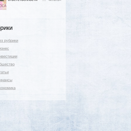
рики
ез рубрики
изнес
нвестиции
бщество
татьи
инансы
кономика