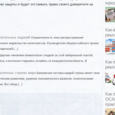
юрид
ю защиты и будет отстаивать права своего доверителя на
Как 
рекл
зательных изданий
Ограниченность зоны распространения
онное недовольство капиталистов. Руководители общероссийского органа
тавителей […]
Царские чиновники внимательно следили за этой либеральной газетой,
еха, и всячески старались ослабить се конкурентоспособность. В
Как 
рекл
азличных странах мира
Банковская система каждой страны имеет свои
ческим развитием, уровнем экономического развития, политическими
и. Вот обзор […]
Как 
ОСАГ
прак