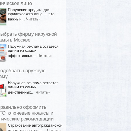
ическое лицо
Получение кредита для
юридического лица — это
важный...
Читать»
выбрать фирму наружной
амы в Москве
Наружная реклама остается
одним из самых
эффективных...
Читать»
подобрать наружную
аму
Наружная реклама остается
одним из самых
действенных...
Читать»
правильно оформить
О: ключевые нюансы и
тические рекомендации
Страхование автогражданской
ответственности —...
Читать»