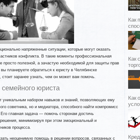
Как 
спос
ионально напряженные ситуации, которые могут оказать
участников конфликта. В такие моменты профессиональная
Как 
е просто полезной, а зачастую необходимой для защиты прав
торг
 вы планируете обратиться к юристу в Челябинске
 стоит заранее узнать, чем он может вам помочь.
 семейного юриста
Как 
 уникальным набором навыков и знаний, позволяющих ему
усло
вого советника, но и медиатора, способного найти компромисс
 Его главная задача — помочь сторонам достичь
 решения, минимизируя при этом эмоциональный и
ников процесса.
Кред
азать неоценимую помощь в решении вопросов, связанных с