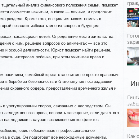
граж
 тщательный анализ финансового положения семьи, поможет
яется совместно нажитым, а какое — личным, и предложит
го раздела. Кроме того, специалист может помочь в
оторый позволит избежать многих споров в будущем.
Гото
просах, касающихся детей. Определение места жительства
зара
щения с ним, решение вопросов об алиментах — все это
, но и особой деликатности. Юрист поможет найти решение,
твечать интересам ребенка, при этом учитывая права и
им насилием, семейный юрист становится не просто правовым
м в борьбе за безопасность и благополучие пострадавшей
Ин
ении охранного ордера, предоставлении временного жилья и
Гинг
забо
 в урегулировании споров, связанных с наследством. Он
 наследственного права, оспорить завещание, если для этого
ва наследников в случае возникновения конфликтов.
еизбежно, юрист обеспечивает профессиональное
Как 
нта в суде. Он подготовит все необходимые документы,