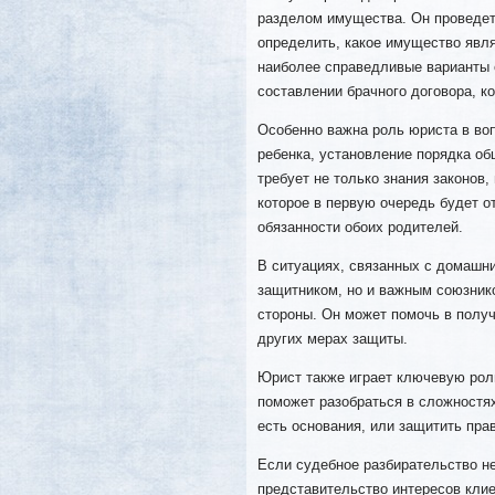
разделом имущества. Он проведет
определить, какое имущество явл
наиболее справедливые варианты е
составлении брачного договора, к
Особенно важна роль юриста в во
ребенка, установление порядка об
требует не только знания законов
которое в первую очередь будет о
обязанности обоих родителей.
В ситуациях, связанных с домашн
защитником, но и важным союзнико
стороны. Он может помочь в получ
других мерах защиты.
Юрист также играет ключевую роль
поможет разобраться в сложностях
есть основания, или защитить пра
Если судебное разбирательство н
представительство интересов клие