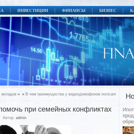
КА
ИНВЕСТИЦИИ
ФИНАНСЫ
БИЗНЕС
К
 вкладов
»
«
В чем преимущества у видеодомофонов novicam
Но
помочь при семейных конфликтах
Ипот
прод
Автор:
admin
обр