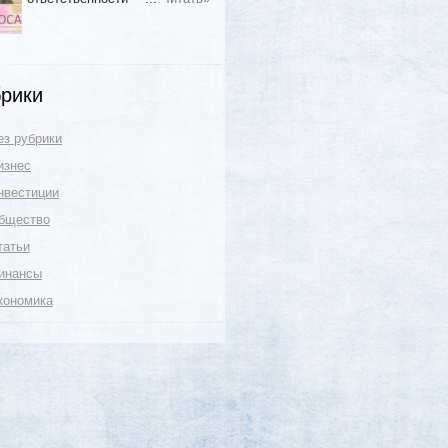
рики
ез рубрики
изнес
нвестиции
бщество
татьи
инансы
кономика