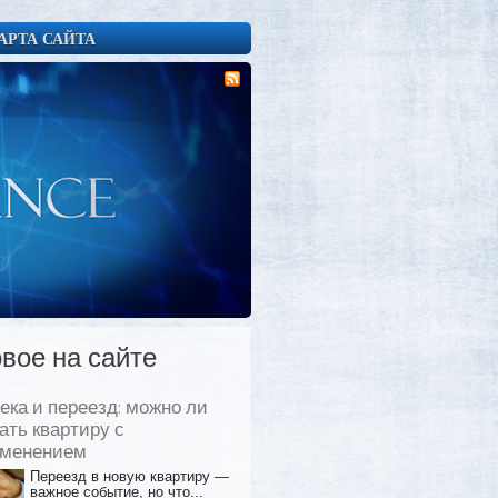
АРТА САЙТА
вое на сайте
ека и переезд: можно ли
ать квартиру с
еменением
Переезд в новую квартиру —
важное событие, но что...