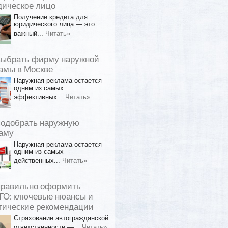
ическое лицо
Получение кредита для
юридического лица — это
важный...
Читать»
выбрать фирму наружной
амы в Москве
Наружная реклама остается
одним из самых
эффективных...
Читать»
подобрать наружную
аму
Наружная реклама остается
одним из самых
действенных...
Читать»
правильно оформить
О: ключевые нюансы и
тические рекомендации
Страхование автогражданской
ответственности —...
Читать»