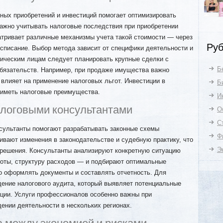
ных приобретений и инвестиций помогает оптимизировать
важно учитывать налоговые последствия при приобретении
атривает различные механизмы учета такой стоимости — через
Руб
списание. Выбор метода зависит от специфики деятельности и
ическим лицам следует планировать крупные сделки с
Б
бязательств. Например, при продаже имущества важно
 влияет на применение налоговых льгот. Инвестиции в
Б
 иметь налоговые преимущества.
И
алоговыми консультантами
О
С
сультанты помогают разрабатывать законные схемы
Ф
вают изменения в законодательстве и судебную практику, что
Э
 решения. Консультанты анализируют конкретную ситуацию
роты, структуру расходов — и подбирают оптимальные
о оформлять документы и составлять отчетность. Для
ение налогового аудита, который выявляет потенциальные
ации. Услуги профессионалов особенно важны при
ении деятельности в нескольких регионах.