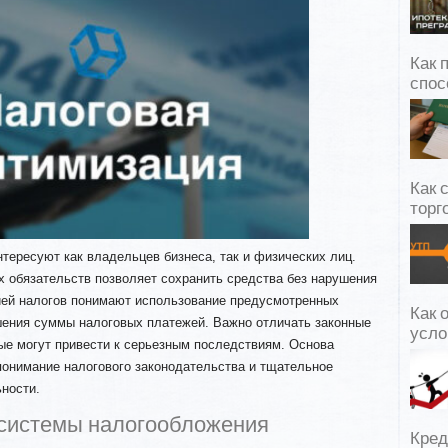
Как 
спос
Как 
торг
тересуют как владельцев бизнеса, так и физических лиц.
х обязательств позволяет сохранить средства без нарушения
ией налогов понимают использование предусмотренных
Как 
ения суммы налоговых платежей. Важно отличать законные
усло
ые могут привести к серьезным последствиям. Основа
понимание налогового законодательства и тщательное
ности.
системы налогообложения
Кред