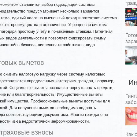
граж
моментом становится выбор подходящей системы
нодательство предусматривает несколько вариантов:
тема, единый налог на вмененный доход и патентная система.
ости, преимущества и ограничения. Упрощенная система
лагодаря простому учету и пониженным ставкам. Патентная
Гото
ых видов деятельности и позволяет фиксировать сумму
зара
 масштабов бизнеса, численности работников, вида
говых вычетов
о снизить налоговую нагрузку через систему налоговых
доставляются определенным категориям граждан, например,
Ин
тей. Социальные вычеты позволяют вернуть часть средств,
ение или благотворительность. Имущественные вычеты
Гинг
ажей имущества. Профессиональные вычеты доступны для
забо
икой. Для получения вычетов необходимо подавать
ды соответствующими документами. Многие граждане не
ности из-за недостаточной информированности.
страховые взносы
Как 