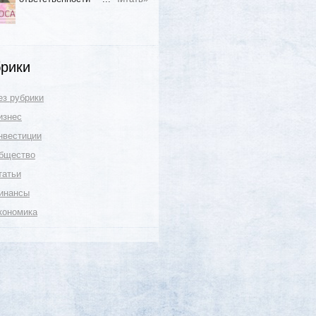
рики
ез рубрики
изнес
нвестиции
бщество
татьи
инансы
кономика