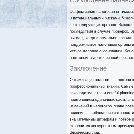
Соблюдение баланса
Эффективная налоговая оптимизац
и потенциальными рисками. Чрезм
контролирующих органов. Важно о
последствия в случае проверок. З
выгоды, когда формально правиль
поддерживают налоговые органы в
четкое деловое обоснование. Конс
надежным в долгосрочной перспек
Заключение
Оптимизация налогов — сложная з
профессиональных знаний. Самые
законодательства и careful planni
применением единичных схем, а п
изменений в налоговом праве позв
принцип — соблюдение законности
значительным штрафам и потере р
становится конкурентным преимущ
физических лиц.