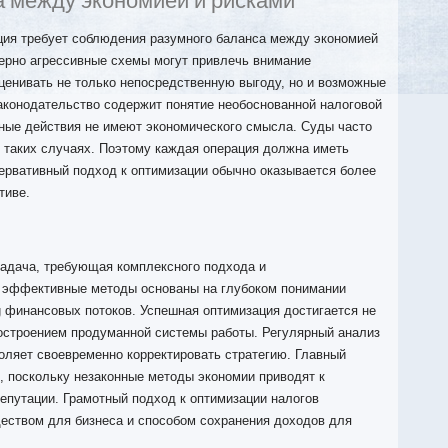
 между экономией и рисками
ия требует соблюдения разумного баланса между экономией
ерно агрессивные схемы могут привлечь внимание
ценивать не только непосредственную выгоду, но и возможные
аконодательство содержит понятие необоснованной налоговой
ные действия не имеют экономического смысла. Суды часто
 таких случаях. Поэтому каждая операция должна иметь
ервативный подход к оптимизации обычно оказывается более
тиве.
адача, требующая комплексного подхода и
 эффективные методы основаны на глубоком понимании
ng финансовых потоков. Успешная оптимизация достигается не
остроением продуманной системы работы. Регулярный анализ
оляет своевременно корректировать стратегию. Главный
, поскольку незаконные методы экономии приводят к
епутации. Грамотный подход к оптимизации налогов
еством для бизнеса и способом сохранения доходов для