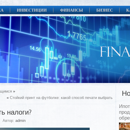
КА
ИНВЕСТИЦИИ
ФИНАНСЫ
БИЗНЕС
К
ащимся
»
Но
«
Стойкий принт на футболке: какой способ печати выбрать
Ипот
ть налоги?
прод
обр
Автор:
admin