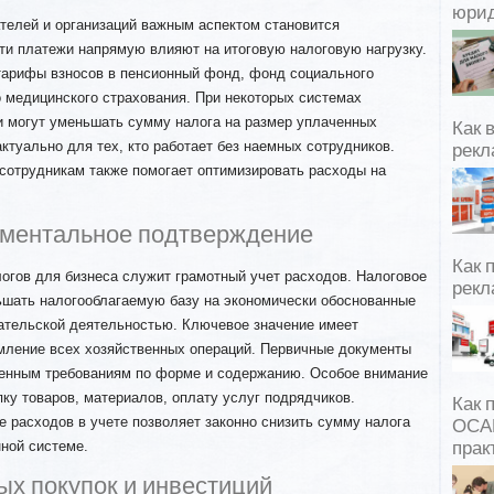
юрид
елей и организаций важным аспектом становится
ти платежи напрямую влияют на итоговую налоговую нагрузку.
тарифы взносов в пенсионный фонд, фонд социального
 медицинского страхования. При некоторых системах
 могут уменьшать сумму налога на размер уплаченных
Как 
ктуально для тех, кто работает без наемных сотрудников.
рекл
сотрудникам также помогает оптимизировать расходы на
кументальное подтверждение
Как 
огов для бизнеса служит грамотный учет расходов. Налоговое
рекл
ьшать налогооблагаемую базу на экономически обоснованные
ательской деятельностью. Ключевое значение имеет
ление всех хозяйственных операций. Первичные документы
енным требованиям по форме и содержанию. Особое внимание
пку товаров, материалов, оплату услуг подрядчиков.
Как 
 расходов в учете позволяет законно снизить сумму налога
ОСАГ
ной системе.
прак
х покупок и инвестиций