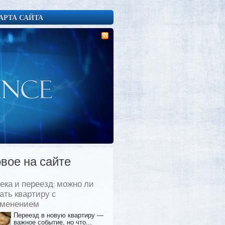
АРТА САЙТА
вое на сайте
ека и переезд: можно ли
ать квартиру с
еменением
Переезд в новую квартиру —
важное событие, но что...