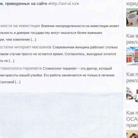
юрид
в, приведенных на сайте «
http://avt-ul.ru/
»
ности на инвестиции
Влияние неопределенности на инвестиции может
льность и доверие государству могут оказаться более важными
Как 
ии, чем изменение […]
рекл
статки интернет-магазинов
Современная женщина работает столько
 таком случае просто не остается время. Согласитесь, выходные хочется
ть по […]
стоматолога-терапевта
Стоматолог-терапевт – это доктор, который
Как 
ии красоты вашей улыбки. Его работа заключается не только в лечении
рекл
й ротовой […]
Как 
ОСАГ
прак