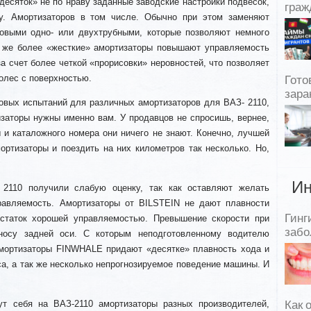
есяток» не по нраву заданные заводские настройки подвесок,
граж
ну. Амортизаторов в том числе. Обычно при этом заменяют
зовыми одно- или двухтрубными, которые позволяют немного
к же более «жесткие» амортизаторы повышают управляемость
а счет более четкой «прорисовки» неровностей, что позволяет
олес с поверхностью.
Гото
зара
овых испытаний для различных амортизаторов для ВАЗ- 2110,
изаторы нужны именно вам. У продавцов не спросишь, вернее,
 и каталожного номера они ничего не знают. Конечно, лучшей
ортизаторы и поездить на них километров так несколько. Но,
Ин
110 получили слабую оценку, так как оставляют желать
равляемость. Амортизаторы от BILSTEIN не дают плавности
Гинг
остаток хорошей управляемостью. Превышение скорости при
забо
носу задней оси. С которым неподготовленному водителю
Амортизаторы FINWHALE придают «десятке» плавность хода и
са, а так же несколько непрогнозируемое поведение машины. И
ут себя на ВАЗ-2110 амортизаторы разных производителей,
Как 