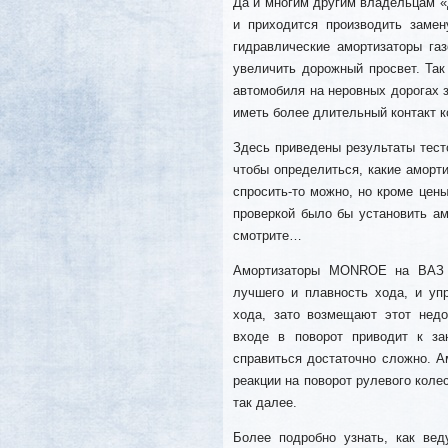
Да и многим другим владельцам «д
и приходится производить заме
гидравлические амортизаторы га
увеличить дорожный просвет. Та
автомобиля на неровных дорогах з
иметь более длительный контакт к
Здесь приведены результаты тест
чтобы определиться, какие аморт
спросить-то можно, но кроме цены
проверкой было бы установить ам
смотрите…
Амортизаторы MONROE на ВАЗ 2
лучшего и плавность хода, и уп
хода, зато возмещают этот нед
входе в поворот приводит к за
справиться достаточно сложно. 
реакции на поворот рулевого коле
так далее.
Более подробно узнать, как вед