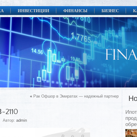
КА
ИНВЕСТИЦИИ
ФИНАНСЫ
БИЗНЕС
К
«
Рак Офшор в Эмиратах — надежный партнер
Но
-2110
Ипот
прод
Автор:
admin
обр