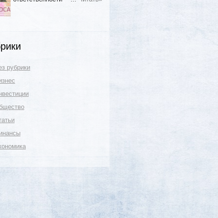
рики
ез рубрики
изнес
нвестиции
бщество
татьи
инансы
кономика