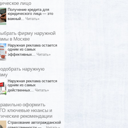
ическое лицо
Получение кредита для
юридического лица — это
важный...
Читать»
выбрать фирму наружной
амы в Москве
Наружная реклама остается
одним из самых
эффективных...
Читать»
подобрать наружную
аму
Наружная реклама остается
одним из самых
действенных...
Читать»
правильно оформить
О: ключевые нюансы и
тические рекомендации
Страхование автогражданской
ответственности —...
Читать»