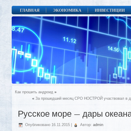
ГЛАВНАЯ
ЭКОНОМИКА
ИНВЕСТИЦИИ
Как прошить андроид
»
«
За прошедший месяц СРО НОСТРОЙ участвовал в дв
Русское море — дары океан
Опубликовано
16.11.2015
|
Автор:
admin