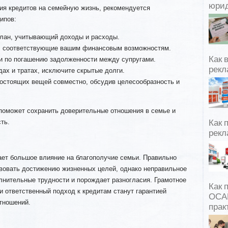
юрид
ия кредитов на семейную жизнь, рекомендуется
ипов:
лан, учитывающий доходы и расходы.
, соответствующие вашим финансовым возможностям.
Как 
и по погашению задолженности между супругами.
рекл
ах и тратах, исключите скрытые долги.
остоящих вещей совместно, обсудив целесообразность и
поможет сохранить доверительные отношения в семье и
ть.
Как 
рекл
ает большое влияние на благополучие семьи. Правильно
вовать достижению жизненных целей, однако неправильное
лнительные трудности и порождает разногласия. Грамотное
Как 
 ответственный подход к кредитам станут гарантией
ОСАГ
тношений.
прак