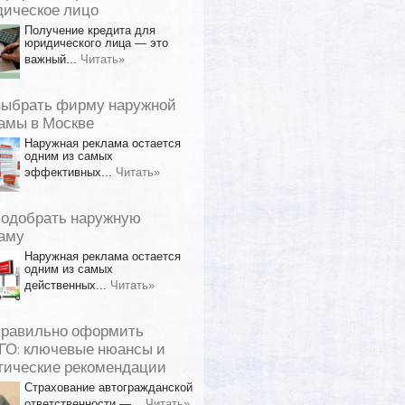
ическое лицо
Получение кредита для
юридического лица — это
важный...
Читать»
выбрать фирму наружной
амы в Москве
Наружная реклама остается
одним из самых
эффективных...
Читать»
подобрать наружную
аму
Наружная реклама остается
одним из самых
действенных...
Читать»
правильно оформить
О: ключевые нюансы и
тические рекомендации
Страхование автогражданской
ответственности —...
Читать»