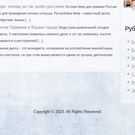
ре: почему ее так любят россияне
Остров Кипр для гражнан России
р для проведения летнего отпуска. Республика Кипр – известный центр
иобретают жилые […]
голок Германии в Вашем городе
Индустрия развлечений сегодня
Руб
роты. У населения появилось немного денег и тут же появились тысячи
вивается и ресторанный […]
Б
анная диета – это монодиета, основанная на употреблении манной каши.
Б
го клетчатки, но при этом манка является одним из лучших диетических
И
О
С
Ф
Э
Copyright © 2023. All Rights Reserved.