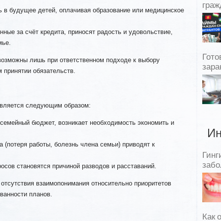
граж
ь в будущее детей, оплачивая образование или медицинское
ные за счёт кредита, приносят радость и удовольствие,
мье.
Гото
озможны лишь при ответственном подходе к выбору
зара
 принятии обязательств.
является следующим образом:
 семейный бюджет, возникает необходимость экономить и
Ин
(потеря работы, болезнь члена семьи) приводят к
Гинг
забо
осов становятся причиной разводов и расставаний.
 отсутствия взаимопонимания относительно приоритетов
ванности планов.
Как 