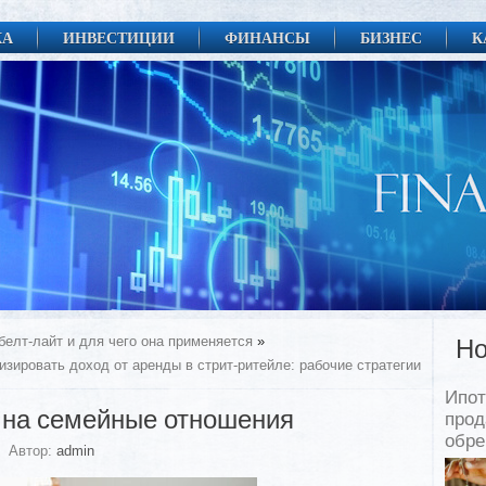
КА
ИНВЕСТИЦИИ
ФИНАНСЫ
БИЗНЕС
К
белт-лайт и для чего она применяется
»
Но
изировать доход от аренды в стрит-ритейле: рабочие стратегии
Ипот
 на семейные отношения
прод
обр
Автор:
admin