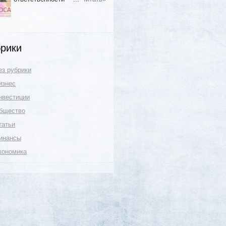
рики
ез рубрики
изнес
нвестиции
бщество
татьи
инансы
кономика