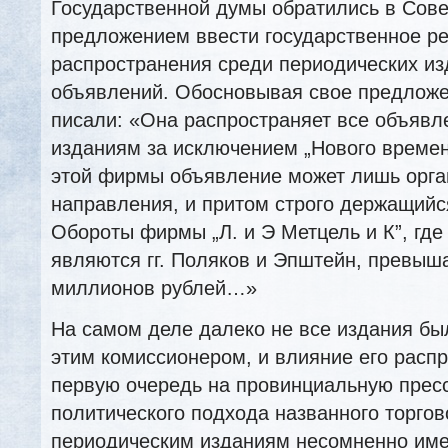
Государственной думы обратились в Сове
предложением ввести государственное р
распространения среди периодических из
объявлений. Обосновывая свое предлож
писали: «Она распространяет все объявл
изданиям за исключением „Нового времени
этой фирмы объявление может лишь орган
направления, и притом строго держащийся
Обороты фирмы „Л. и Э Метцель и К”, гд
являются гг. Поляков и Эпштейн, превыш
миллионов рублей…»
На самом деле далеко не все издания бы
этим комиссионером, и влияние его расп
первую очередь на провинциальную пресс
политического подхода названного торгов
периодическим изданиям несомненно име