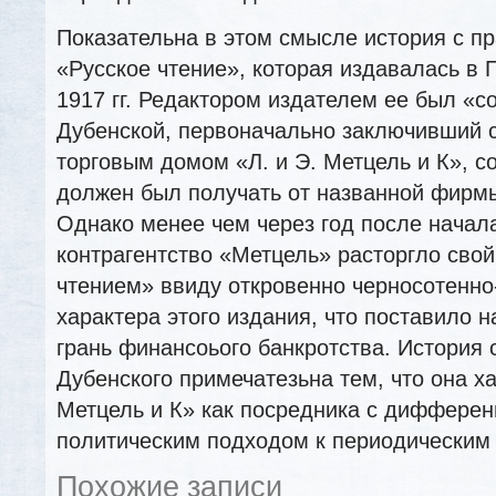
Показательна в этом смысле история с пр
«Русское чтение», которая издавалась в 
1917 гг. Редактором издателем ее был «с
Дубенской, первоначально заключивший 
торговым домом «Л. и Э. Метцель и К», с
должен был получать от названной фирмы 
Однако менее чем через год после начал
контрагентство «Метцель» расторгло свой
чтением» ввиду откровенно черносотенно
характера этого издания, что поставило н
грань финансоього банкротства. История 
Дубенского примечатезьна тем, что она ха
Метцель и К» как посредника с диффере
политическим подходом к периодическим
Похожие записи