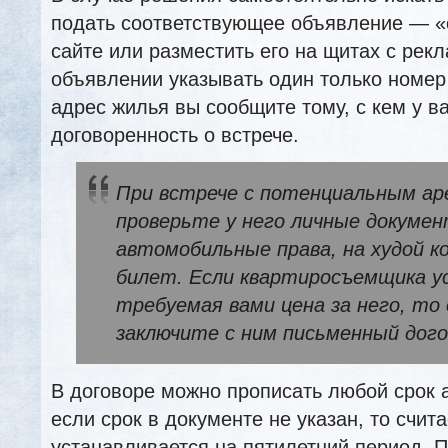
подать соответствующее объявление — «с
сайте или разместить его на щитах с рек
объявлении указывать один только номер 
адрес жилья вы сообщите тому, с кем у ва
договоренность о встрече.
При встрече с потенциальным а
проверьте у него личные докуме
автомобильные права, на худой к
билет. Если квартиросъемщика у
требуемая вами цена за него, то
заключите с ним письменный дого
В договоре можно прописать любой срок 
если срок в документе не указан, то счита
устанавливается на пятилетний период. 