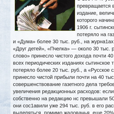
превращается 
издание, велич
которого начин
1906 г. сытинс
потеряло на га
и «Дума» более 30 тыс. руб., на журна1ах
«Друг детей», «Пчелка» — около 30 тыс. р
слово» принесло чистого дохода почти 40 т
всех периодических
изданиях сытинское 
потеряло более 20 тыс. руб., а «Русское 
принесло чистой прибыли почти на 40 тыс
совершенствование газетного дела требо
увеличения редакционных расходов: если 
собственно на редакцию нс превышали 50 т
они сос1авили уже 294 тыс. руб. в его ра
выделяться, помимо жалованья, еще 20%