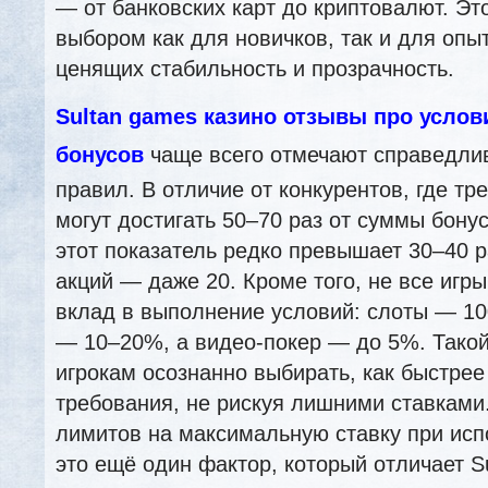
— от банковских карт до криптовалют. Э
выбором как для новичков, так и для опы
ценящих стабильность и прозрачность.
Sultan games казино отзывы про усло
бонусов
чаще всего отмечают справедлив
правил. В отличие от конкурентов, где т
могут достигать 50–70 раз от суммы бонус
этот показатель редко превышает 30–40 р
акций — даже 20. Кроме того, не все игр
вклад в выполнение условий: слоты — 1
— 10–20%, а видео-покер — до 5%. Такой
игрокам осознанно выбирать, как быстре
требования, не рискуя лишними ставками.
лимитов на максимальную ставку при ис
это ещё один фактор, который отличает S