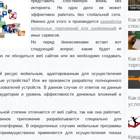
представить собственную жизнь без
интернета. Не одно дело не может
эффективно работать без глобальной сети.
Как 
Именно для этого и производится
разработка
спос
мобильных приложений для конференций
и
иных сервисов.
Но перед бизнесменами встает вот
следующий вопрос: каким будет их
но ли обходиться веб сайтом или же необходимо создавать
Как 
торг
ый ресурс мобильным, адаптированным для осуществления
ые устройства? Или же произвести разработку полноценного
зователей устройств. В данном случае от ответов на данные
 аудитории и уровень эффективности денежных вложений в
Как 
усло
ной степени отличается от веб сайта, так как она работает,
анное приложение разрабатывается специально для
 платформах. В определенных случаях мобильные программы
 преимущественно применяется для осуществления показа
Кред