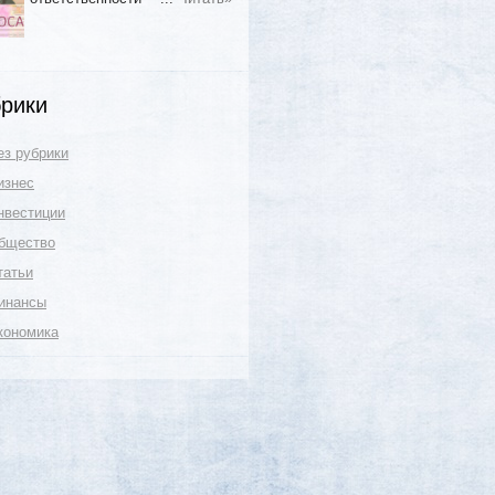
рики
ез рубрики
изнес
нвестиции
бщество
татьи
инансы
кономика