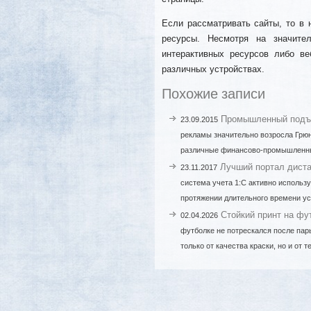
Если рассматривать сайты, то в
ресурсы. Несмотря на значите
интерактивных ресурсов либо в
различных устройствах.
Похожие записи
Промышленный под
23.09.2015
рекламы значительно возросла Грюн
различные финансово-промышленн
Лучший портал дистан
23.11.2017
система учета 1:С активно использ
протяжении длительного времени у
Стойкий принт на фу
02.04.2026
футболке не потрескался после пар
только от качества краски, но и от 