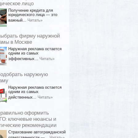
ическое лицо
Получение кредита для
юридического лица — это
важный...
Читать»
выбрать фирму наружной
амы в Москве
Наружная реклама остается
одним из самых
эффективных...
Читать»
подобрать наружную
аму
Наружная реклама остается
одним из самых
действенных...
Читать»
правильно оформить
О: ключевые нюансы и
тические рекомендации
Страхование автогражданской
ответственности —...
Читать»