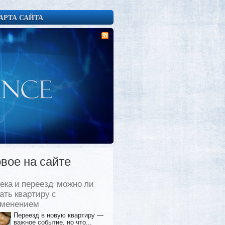
АРТА САЙТА
вое на сайте
ека и переезд: можно ли
ать квартиру с
еменением
Переезд в новую квартиру —
важное событие, но что...