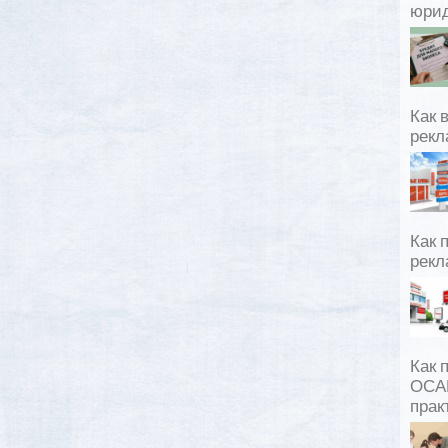
юрид
Как 
рекл
Как 
рекл
Как 
ОСАГ
прак