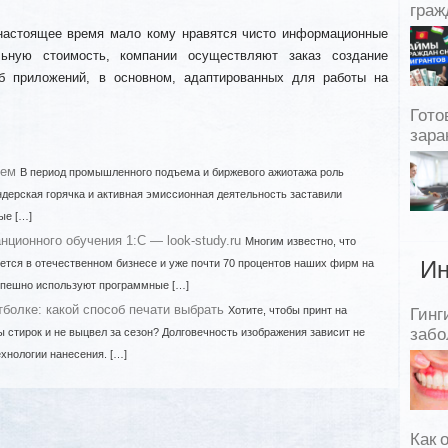
граж
 настоящее время мало кому нравятся чисто информационные
льную стоимость, компании осуществляют заказ создание
еб приложений, в основном, адаптированных для работы на
Гото
зара
ъем
В период промышленного подъема и биржевого ажиотажа роль
дерская горячка и активная эмиссионная деятельность заставили
ые […]
ционного обучения 1:С — look-study.ru
Многим известно, что
уется в отечественном бизнесе и уже почти 70 процентов наших фирм на
Ин
спешно используют программные […]
тболке: какой способ печати выбрать
Хотите, чтобы принт на
Гинг
ы стирок и не выцвел за сезон? Долговечность изображения зависит не
забо
технологии нанесения. […]
Как 