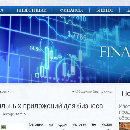
КА
ИНВЕСТИЦИИ
ФИНАНСЫ
БИЗНЕС
К
ков
»
«
Общение без границ!
Но
льных приложений для бизнеса
Ипот
прод
Автор:
admin
обр
Сегодня ни один человек не может