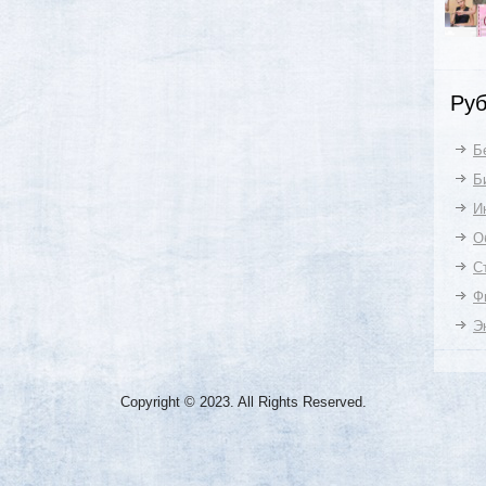
Руб
Б
Б
И
О
С
Ф
Э
Copyright © 2023. All Rights Reserved.