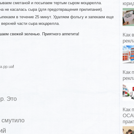
зываем сметаной и посыпаем тертым сыром моцарелла.
юрид
на не касалась сыра (для предотвращения прилипания).
ыпекаем в течение 25 минут. Удаляем фольгу и запекаем еще
 верхней части сыра моцарелла.
шаем свежей зеленью. Приятного аппетита!
Как 
рекл
ia.pp.ua
!
Как 
рекл
р. Это
Как 
ОСАГ
а смутило
прак
ий