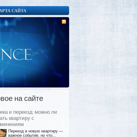
АРТА САЙТА
вое на сайте
ека и переезд: можно ли
ать квартиру с
еменением
Переезд в новую квартиру —
важное событие, но что...