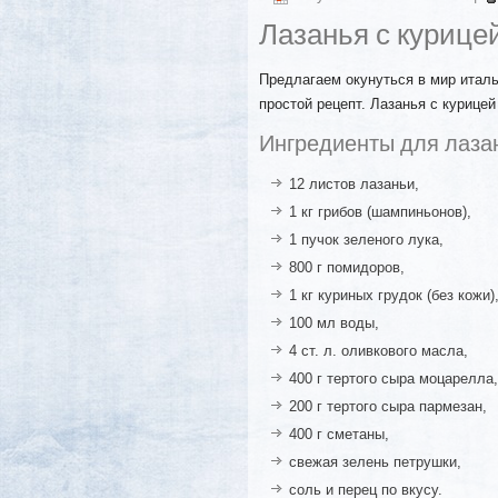
Лазанья с курице
Предлагаем окунуться в мир италь
простой рецепт. Лазанья с курице
Ингредиенты для лазан
12 листов лазаньи,
1 кг грибов (шампиньонов),
1 пучок зеленого лука,
800 г помидоров,
1 кг куриных грудок (без кожи)
100 мл воды,
4 ст. л. оливкового масла,
400 г тертого сыра моцарелла,
200 г тертого сыра пармезан,
400 г сметаны,
свежая зелень петрушки,
соль и перец по вкусу.