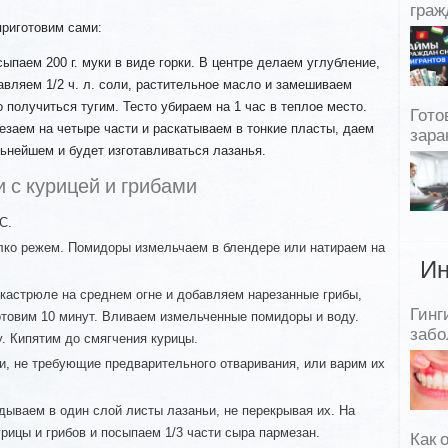
граж
приготовим сами:
ыпаем 200 г. муки в виде горки. В центре делаем углубление,
авляем 1/2 ч. л. соли, растительное масло и замешиваем
 получиться тугим. Тесто убираем на 1 час в теплое место.
Гото
резаем на четыре части и раскатываем в тонкие пласты, даем
зара
льнейшем и будет изготавливаться лазанья.
 с курицей и грибами
C.
елко режем. Помидоры измельчаем в блендере или натираем на
Ин
кастрюле на среднем огне и добавляем нарезанные грибы,
Гинг
готовим 10 минут. Вливаем измельченные помидоры и воду.
забо
у. Кипятим до смягчения курицы.
и, не требующие предварительного отваривания, или варим их
ываем в один слой листы лазаньи, не перекрывая их. На
рицы и грибов и посыпаем 1/3 части сыра пармезан.
Как 