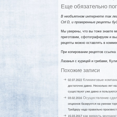
Еще обязательно по
В необъятном интернете так лег
Ctrl D, и проверенные рецепты бу
Мы уверены, что вы тоже знаете м
приготовим, сфотографируем и вы
рецепты можно оставлять в комме
При копировании рецептов ссылка 
Лазанья с курицей и грибами, Кул
Похожие записи
Клининговые компани
02.07.2022
достаточно давно. Несколько лет на
существуют уже давно и пользуются
Осуществление сдел
03.02.2016
опционов базируется на умении тор
Трейдеру надо правильно произвест
как вернуть молодос
15.03.2017