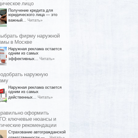
ическое лицо
Получение кредита для
юридического лица — это
важный...
Читать»
выбрать фирму наружной
амы в Москве
Наружная реклама остается
одним из самых
эффективных...
Читать»
подобрать наружную
аму
Наружная реклама остается
одним из самых
действенных...
Читать»
правильно оформить
О: ключевые нюансы и
тические рекомендации
Страхование автогражданской
ответственности —...
Читать»