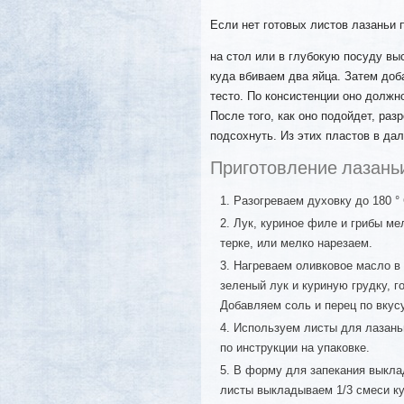
Если нет готовых листов лазаньи 
на стол или в глубокую посуду выс
куда вбиваем два яйца. Затем доб
тесто. По консистенции оно должно
После того, как оно подойдет, раз
подсохнуть. Из этих пластов в да
Приготовление лазаньи
Разогреваем духовку до 180 ° 
Лук, куриное филе и грибы м
терке, или мелко нарезаем.
Нагреваем оливковое масло в 
зеленый лук и куриную грудку, 
Добавляем соль и перец по вкус
Используем листы для лазань
по инструкции на упаковке.
В форму для запекания выклад
листы выкладываем 1/3 смеси ку