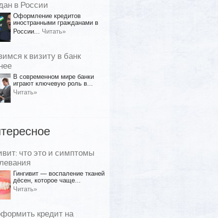
дан в России
Оформление кредитов
иностранными гражданами в
России...
Читать»
вимся к визиту в банк
нее
В современном мире банки
играют ключевую роль в...
Читать»
тересное
ивит: что это и симптомы
левания
Гингивит — воспаление тканей
дёсен, которое чаще...
Читать»
оформить кредит на