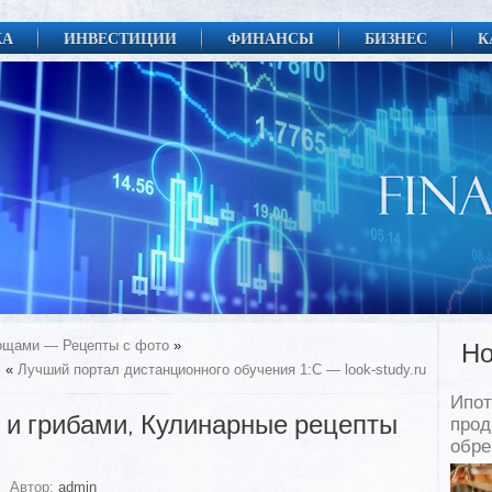
КА
ИНВЕСТИЦИИ
ФИНАНСЫ
БИЗНЕС
К
вощами — Рецепты с фото
»
Но
«
Лучший портал дистанционного обучения 1:С — look-study.ru
Ипот
й и грибами, Кулинарные рецепты
прод
обр
Автор:
admin