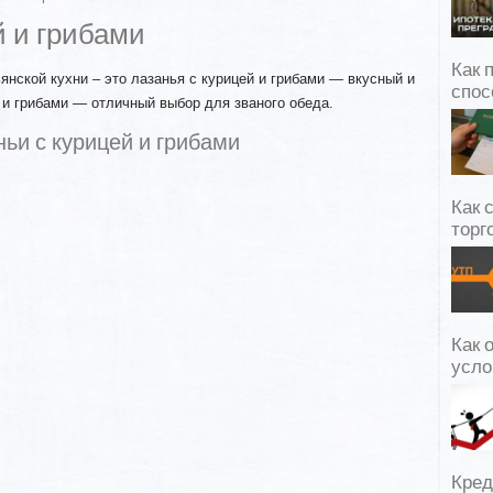
й и грибами
Как 
янской кухни – это лазанья с курицей и грибами — вкусный и
спос
й и грибами — отличный выбор для званого обеда.
ьи с курицей
и грибами
Как 
торг
,
Как 
усло
Кред