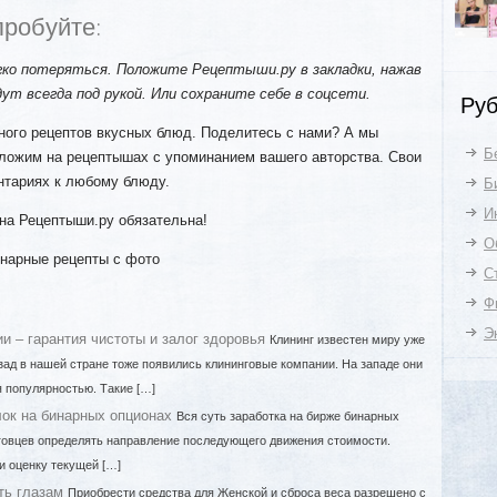
пробуйте:
ко потеряться. Положите Рецептыши.ру в закладки, нажав
дут всегда под рукой. Или сохраните себе в соцсети.
Руб
ного рецептов вкусных блюд. Поделитесь с нами? А мы
Б
ложим на рецептышах с упоминанием вашего авторства. Свои
нтариях к любому блюду.
Б
И
на Рецептыши.ру обязательна!
О
инарные рецепты с фото
С
Ф
Э
и – гарантия чистоты и залог здоровья
Клининг известен миру уже
зад в нашей стране тоже появились клининговые компании. На западе они
 популярностью. Такие […]
ок на бинарных опционах
Вся суть заработка на бирже бинарных
говцев определять направление последующего движения стоимости.
и оценку текущей […]
ть глазам
Приобрести средства для Женской и сброса веса разрешено с