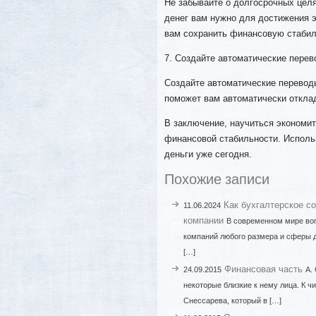
Не забывайте о долгосрочных целя
денег вам нужно для достижения э
вам сохранить финансовую стабил
7. Создайте автоматические пере
Создайте автоматические перевод
поможет вам автоматически отклад
В заключение, научиться экономит
финансовой стабильности. Исполь
деньги уже сегодня.
Похожие записи
Как бухгалтерское с
11.06.2024
компании
В современном мире воп
компаний любого размера и сферы 
[…]
Финансовая часть
24.09.2015
А.
некоторые близкие к нему лица. К ч
Снессарева, который в […]