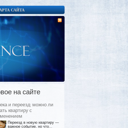
АРТА САЙТА
вое на сайте
ека и переезд: можно ли
ать квартиру с
еменением
Переезд в новую квартиру —
важное событие, но что...