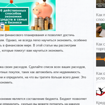
Как 
спос
ом финансового планирования и позволяет достичь
м. Однако, не всегда легко научиться экономить, особенно
Как 
ть в финансовом мире. В этой статье мы рассмотрим
торг
, которые помогут вам научиться экономить.
ка своих расходов. Сделайте список всех ваших расходов,
упных покупок, таких как автомобиль или недвижимость.
Как 
и и определите, на что вы тратите больше всего денег. Это
усло
кономить.
кономии является составление бюджета. Бюджет позволяет
Кред
и определить, сколько вы можете потратить на каждую