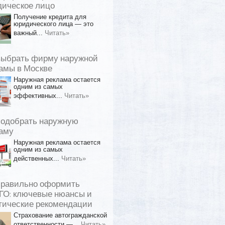
ическое лицо
Получение кредита для
юридического лица — это
важный...
Читать»
выбрать фирму наружной
амы в Москве
Наружная реклама остается
одним из самых
эффективных...
Читать»
подобрать наружную
аму
Наружная реклама остается
одним из самых
действенных...
Читать»
правильно оформить
О: ключевые нюансы и
тические рекомендации
Страхование автогражданской
ответственности —...
Читать»