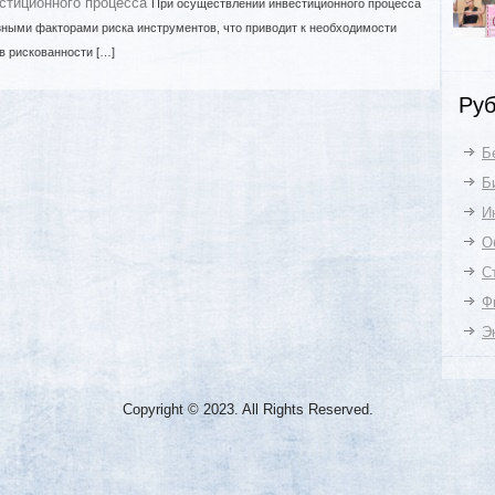
стиционного процесса
При осуществлении инвестиционного процесса
зными факторами риска инструментов, что приводит к необходимости
в рискованности […]
Руб
Б
Б
И
О
С
Ф
Э
Copyright © 2023. All Rights Reserved.