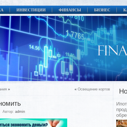
КА
ИНВЕСТИЦИИ
ФИНАНСЫ
БИЗНЕС
К
ания
»
«
Освещение кортов
Но
ономить
Ипот
прод
Автор:
admin
обр