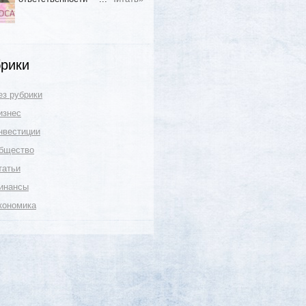
рики
ез рубрики
изнес
нвестиции
бщество
татьи
инансы
кономика