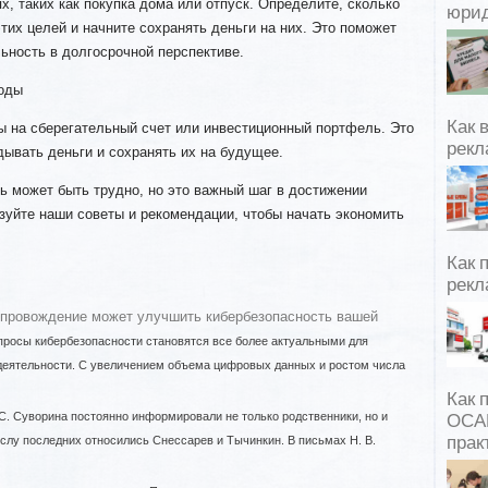
х, таких как покупка дома или отпуск. Определите, сколько
юрид
тих целей и начните сохранять деньги на них. Это поможет
ьность в долгосрочной перспективе.
воды
Как 
ы на сберегательный счет или инвестиционный портфель. Это
рекл
ывать деньги и сохранять их на будущее.
ь может быть трудно, но это важный шаг в достижении
зуйте наши советы и рекомендации, чтобы начать экономить
Как 
рекл
опровождение может улучшить кибербезопасность вашей
росы кибербезопасности становятся все более актуальными для
деятельности. С увеличением объема цифровых данных и ростом числа
Как 
 С. Суворина постоянно информировали не только родственники, но и
ОСАГ
ислу последних относились Снессарев и Тычинкин. В письмах Н. В.
прак