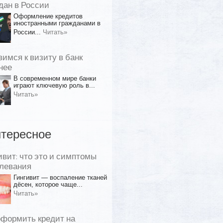
дан в России
Оформление кредитов
иностранными гражданами в
России...
Читать»
вимся к визиту в банк
нее
В современном мире банки
играют ключевую роль в...
Читать»
тересное
ивит: что это и симптомы
левания
Гингивит — воспаление тканей
дёсен, которое чаще...
Читать»
оформить кредит на