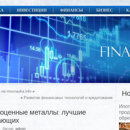
КА
ИНВЕСТИЦИИ
ФИНАНСЫ
БИЗНЕС
К
 на mosnauka.info
»
Но
«
Развитие финансовых технологий и кредитование
Ипот
гоценные металлы: лучшие
прод
обр
нающих
Автор:
admin