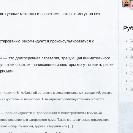
агоценные металлы и новостями, которые могут на них
Руб
стированию рекомендуется проконсультироваться с
Б
Б
И
ы — это долгосрочная стратегия, требующая внимательного
уя этим советам, начинающие инвесторы могут снизить риски
О
прибыли.
С
Ф
Э
н казино
В глобальной сети есть масса виртуальных заведений, однако
 них достаточно невысокие. В выигрыше преимущественно остается
— разновидности и требования к конструкциям
Красивый
ивное решение для загородного дома. Такие металлические ограждения
оне – будь то кирпич, дерева, сайдинга или […]