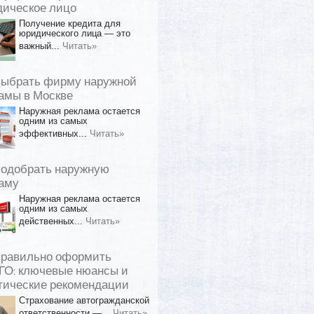
ическое лицо
Получение кредита для
юридического лица — это
важный...
Читать»
выбрать фирму наружной
амы в Москве
Наружная реклама остается
одним из самых
эффективных...
Читать»
подобрать наружную
аму
Наружная реклама остается
одним из самых
действенных...
Читать»
правильно оформить
О: ключевые нюансы и
тические рекомендации
Страхование автогражданской
ответственности —...
Читать»