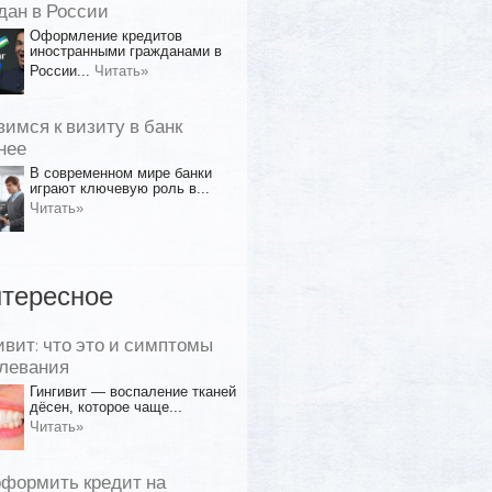
дан в России
Оформление кредитов
иностранными гражданами в
России...
Читать»
вимся к визиту в банк
нее
В современном мире банки
играют ключевую роль в...
Читать»
тересное
ивит: что это и симптомы
левания
Гингивит — воспаление тканей
дёсен, которое чаще...
Читать»
оформить кредит на