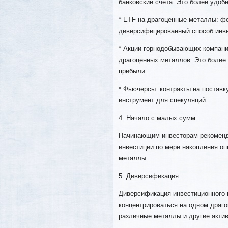
банковские счета. Это более удоб
* ETF на драгоценные металлы: ф
диверсифицированный способ инве
* Акции горнодобывающих компани
драгоценных металлов. Это более 
прибыли.
* Фьючерсы: контракты на постав
инструмент для спекуляций.
4. Начало с малых сумм:
Начинающим инвесторам рекоменду
инвестиции по мере накопления оп
металлы.
5. Диверсификация:
Диверсификация инвестиционного 
концентрироваться на одном драг
различные металлы и другие акти