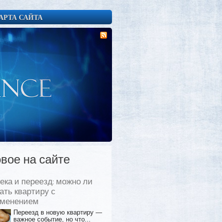
АРТА САЙТА
вое на сайте
ека и переезд: можно ли
ать квартиру с
еменением
Переезд в новую квартиру —
важное событие, но что...