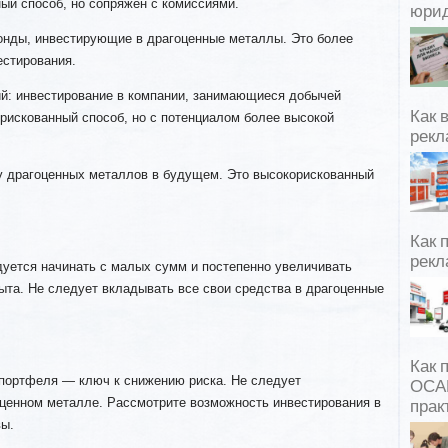
ный способ, но сопряжен с комиссиями.
юрид
онды, инвестирующие в драгоценные металлы. Это более
стирования.
й: инвестирование в компании, занимающиеся добычей
Как 
рискованный способ, но с потенциалом более высокой
рекл
ку драгоценных металлов в будущем. Это высокорискованный
Как 
рекл
ется начинать с малых сумм и постепенно увеличивать
ыта. Не следует вкладывать все свои средства в драгоценные
Как 
портфеля — ключ к снижению риска. Не следует
ОСАГ
оценном металле. Рассмотрите возможность инвестирования в
прак
вы.