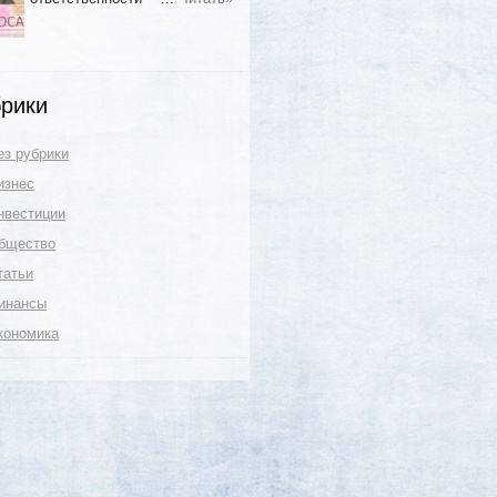
рики
ез рубрики
изнес
нвестиции
бщество
татьи
инансы
кономика