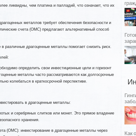
граж
олее ликвидны, чем платина и палладий, что означает, что их
драгоценных металлов требует обеспечения безопасности и
лические счета (ОМС) предлагают альтернативный способ
Гото
зара
 в различные драгоценные металлы помогает снизить риск.
елей:
обходимо определить свои инвестиционные цели и горизонт
агоценные металлы часто рассматриваются как долгосрочные
Ин
ельно колебаться в краткосрочной перспективе.
Гинг
забо
нвестировать в драгоценные металлы:
лотых и серебряных слитков или монет. Это прямое владение
езопасного хранения.
ета (ОМС): инвестирование в драгоценные металлы через
Как 