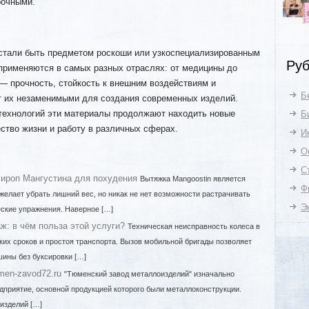
рочными.
естали быть предметом роскоши или узкоспециализированным
Руб
 применяются в самых разных отраслях: от медицины до
— прочность, стойкость к внешним воздействиям и
Б
 их незаменимыми для создания современных изделий.
технологий эти материалы продолжают находить новые
Б
ство жизни и работу в различных сферах.
И
О
С
сироп Мангустина для похудения
Вытяжка Mangoostin является
Ф
желает убрать лишний вес, но никак не нет возможности растрачивать
Э
ские упражнения. Наверное […]
: в чём польза этой услуги?
Техническая неисправность колеса в
ских сроков и простоя транспорта. Вызов мобильной бригады позволяет
ины без буксировки […]
men-zavod72.ru
"Тюменский завод металлоизделий" изначально
дприятие, основной продукцией которого были металлоконструкции.
изделий […]