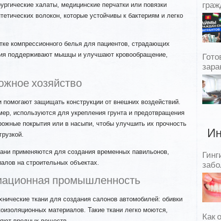
ургические халаты, медицинские перчатки или повязки
граж
тетических волокон, которые устойчивы к бактериям и легко
отке компрессионного белья для пациентов, страдающих
елия поддерживают мышцы и улучшают кровообращение,
Гото
зара
ожное хозяйство
и помогают защищать конструкции от внешних воздействий.
мер, используются для укрепления грунта и предотвращения
рожные покрытия или в насыпи, чтобы улучшить их прочность
Ин
грузкой.
кани применяются для создания временных павильонов,
Гинг
алов на строительных объектах.
забо
иационная промышленность
хнические ткани для создания салонов автомобилей: обивки
коизоляционных материалов. Такие ткани легко моются,
Как 
ляют вредных веществ.