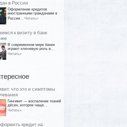
дан в России
Оформление кредитов
иностранными гражданами в
России...
Читать»
вимся к визиту в банк
нее
В современном мире банки
играют ключевую роль в...
Читать»
тересное
ивит: что это и симптомы
левания
Гингивит — воспаление тканей
дёсен, которое чаще...
Читать»
оформить кредит на