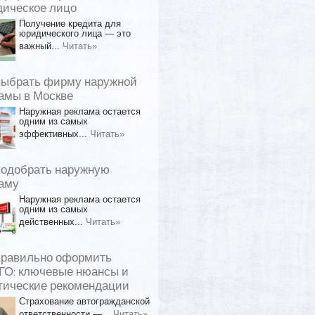
ическое лицо
Получение кредита для
юридического лица — это
важный...
Читать»
выбрать фирму наружной
амы в Москве
Наружная реклама остается
одним из самых
эффективных...
Читать»
подобрать наружную
аму
Наружная реклама остается
одним из самых
действенных...
Читать»
правильно оформить
О: ключевые нюансы и
тические рекомендации
Страхование автогражданской
ответственности —...
Читать»