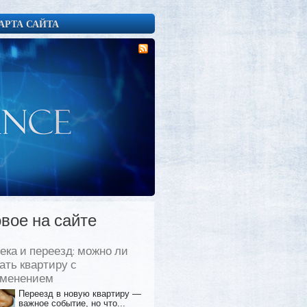
АРТА САЙТА
вое на сайте
ека и переезд: можно ли
ать квартиру с
еменением
Переезд в новую квартиру —
важное событие, но что...