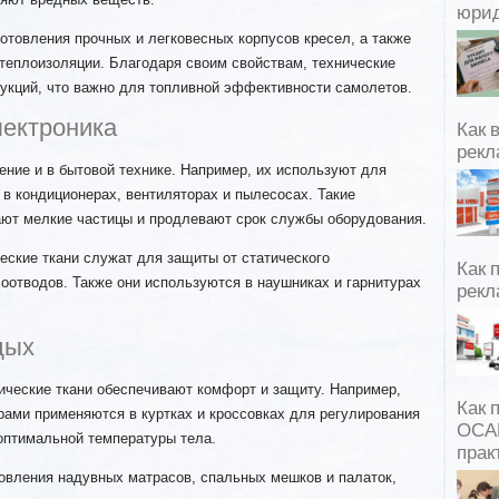
юрид
отовления прочных и легковесных корпусов кресел, а также
теплоизоляции. Благодаря своим свойствам, технические
рукций, что важно для топливной эффективности самолетов.
лектроника
Как 
рекл
ение и в бытовой технике. Например, их используют для
в кондиционерах, вентиляторах и пылесосах. Такие
ют мелкие частицы и продлевают срок службы оборудования.
еские ткани служат для защиты от статического
Как 
лоотводов. Также они используются в наушниках и гарнитурах
рекл
дых
ические ткани обеспечивают комфорт и защиту. Например,
Как 
ами применяются в куртках и кроссовках для регулирования
ОСАГ
оптимальной температуры тела.
прак
овления надувных матрасов, спальных мешков и палаток,