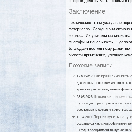
которые должны быть легкими и п
Заключение
Технические ткани уже давно пер
материалом. Сегодня они активно
космоса. Их уникальные свойства 
многофункциональность — делают
Благодаря постоянному развитию 
области применения, улучшая каче
Похожие записи
Как правильно пить 
17.03.2017
идеальным решением для всех, кто 
время на различные диеты и физиче
Выездной шиномонтаж
23.05.2026
пути создает риск срыва логистиче
восстановить ходовые качества маш
Парник купить на tyu
11.04.2017
создавался как узкопрофильное пре
Сегодня ассортимент выпускаемых 