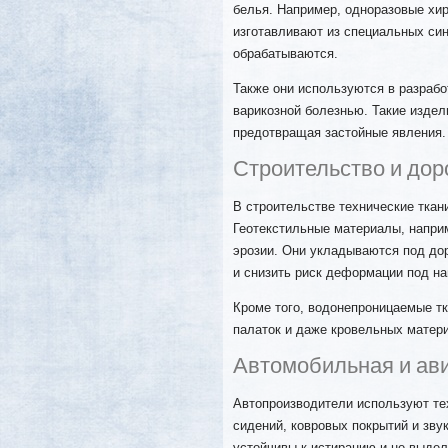
белья. Например, одноразовые хир
изготавливают из специальных син
обрабатываются.
Также они используются в разраб
варикозной болезнью. Такие изд
предотвращая застойные явления.
Строительство и дор
В строительстве технические ткан
Геотекстильные материалы, напри
эрозии. Они укладываются под до
и снизить риск деформации под на
Кроме того, водонепроницаемые т
палаток и даже кровельных матери
Автомобильная и ав
Автопроизводители используют те
сидений, ковровых покрытий и зву
устойчивы к истиранию и не выде