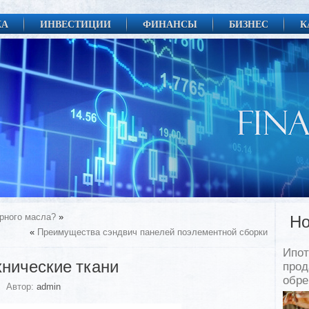
КА
ИНВЕСТИЦИИ
ФИНАНСЫ
БИЗНЕС
К
рного масла?
»
Но
«
Преимущества сэндвич панелей поэлементной сборки
Ипот
хнические ткани
прод
обр
Автор:
admin