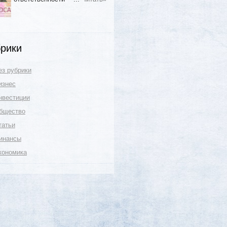
рики
ез рубрики
изнес
нвестиции
бщество
татьи
инансы
кономика