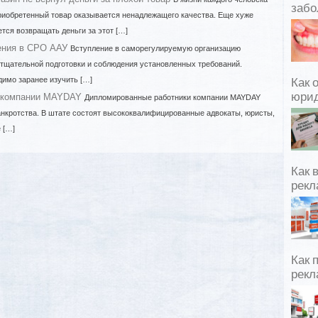
забо
приобретенный товар оказывается ненадлежащего качества. Еще хуже
ется возвращать деньги за этот […]
ения в СРО ААУ
Вступление в саморегулируемую организацию
тщательной подготовки и соблюдения установленных требований.
имо заранее изучить […]
Как 
юрид
 компании MAYDAY
Дипломированные работники компании MAYDAY
нкротства. В штате состоят высококвалифицированные адвокаты, юристы,
 […]
Как 
рекл
Как 
рекл