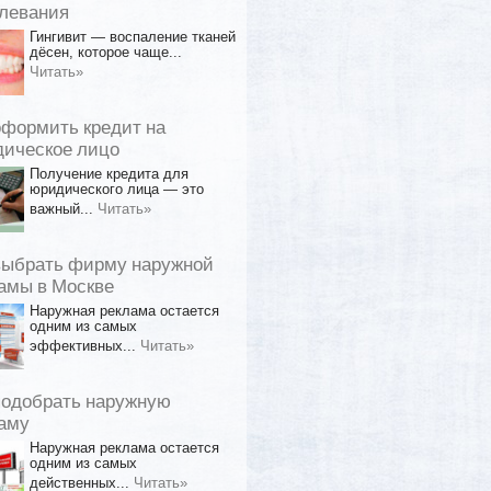
левания
Гингивит — воспаление тканей
дёсен, которое чаще...
Читать»
оформить кредит на
ическое лицо
Получение кредита для
юридического лица — это
важный...
Читать»
выбрать фирму наружной
амы в Москве
Наружная реклама остается
одним из самых
эффективных...
Читать»
подобрать наружную
аму
Наружная реклама остается
одним из самых
действенных...
Читать»