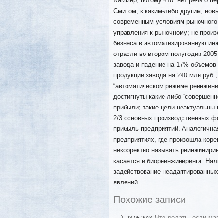
Хаммер, потому что: нет речи о п
Смитом, к каким-либо другим, нов
современным условиям рыночного 
управления к рыночному; не произ
бизнеса в автоматизированную ин
отрасли во втором полугодии 2005
завода и падение на 17% объемов 
продукции завода на 240 млн руб.;
“автоматическом режиме реинжинир
достигнуты какие-либо “совершенн
прибыли; такие цели неактуальны 
2/3 основных производственных ф
прибыль предприятий. Аналогична
предприятиях, где произошла кор
некорректно называть реинжинирин
касается и биореинжиниринга. Нал
задействование неадаптированных
явлений.
Похожие записи
Что делать, если маг
23.05.2024