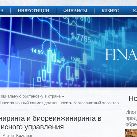
КА
ИНВЕСТИЦИИ
ФИНАНСЫ
БИЗНЕС
К
оциальную обстановку в стране
»
Но
нвестиционный климат должен носить благоприятный характер
Ипот
иринга и биореинжиниринга в
прод
обр
зисного управления
Автор:
Kazrabei