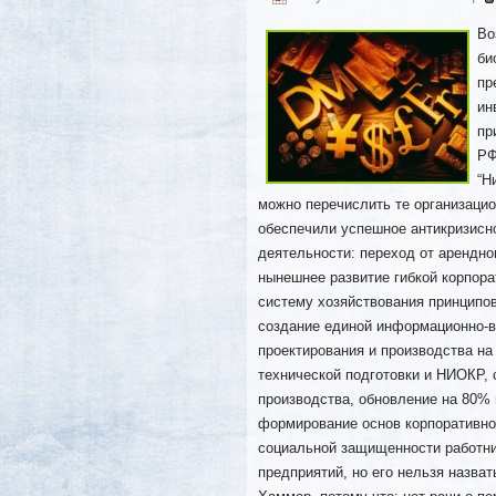
Во
би
пр
ин
пр
РФ
“Н
можно перечислить те организаци
обеспечили успешное антикризисн
деятельности: переход от арендно
нынешнее развитие гибкой корпора
систему хозяйствования принципов
создание единой информационно-в
проектирования и производства н
технической подготовки и НИОКР,
производства, обновление на 80%
формирование основ корпоративной
социальной защищенности работни
предприятий, но его нельзя назва