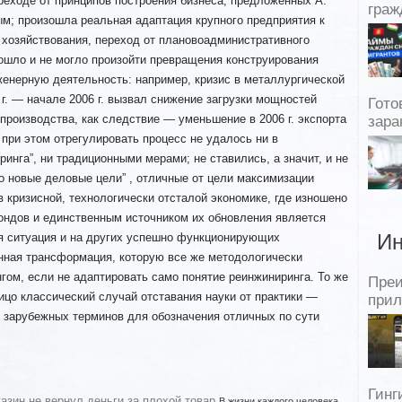
ереходе от принципов построения бизнеса, предложенных А.
граж
ым; произошла реальная адаптация крупного предприятия к
хозяйствования, переход от плановоадминистративного
ошло и не могло произойти превращения конструирования
женерную деятельность: например, кризис в металлургической
 г. — начале 2006 г. вызвал снижение загрузки мощностей
Гото
производства, как следствие — уменьшение в 2006 г. экспорта
зара
 при этом отрегулировать процесс не удалось ни в
инга”, ни традиционными мерами; не ставились, а значит, и не
о новые деловые цели” , отличные от цели максимизации
в кризисной, технологически отсталой экономике, где изношено
ондов и единственным источником их обновления является
я ситуация и на других успешно функционирующих
Ин
енная трансформация, которую все же методологически
гом, если не адаптировать само понятие реинжиниринга. То же
Пре
ицо классический случай отставания науки от практики —
прил
 зарубежных терминов для обозначения отличных по сути
Гинг
азин не вернул деньги за плохой товар
В жизни каждого человека