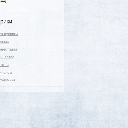
рики
ез рубрики
изнес
нвестиции
бщество
татьи
инансы
кономика