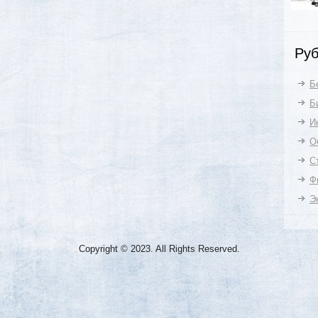
Руб
Б
Б
И
О
С
Ф
Э
Copyright © 2023. All Rights Reserved.