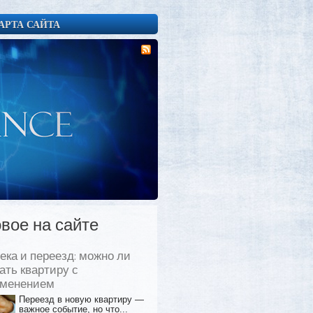
АРТА САЙТА
вое на сайте
ека и переезд: можно ли
ать квартиру с
еменением
Переезд в новую квартиру —
важное событие, но что...