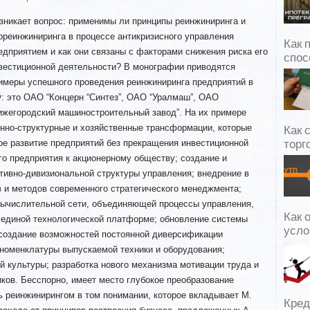
зникает вопрос: применимы ли принципы реинжиниринга и
ореинжиниринга в процессе антикризисного управления
Как 
едприятием и как они связаны с факторами снижения риска его
спос
вестиционной деятельности? В монографии приводятся
имеры успешного проведения реинжиниринга предприятий в
: это ОАО “Концерн “Синтез”, ОАО “Уралмаш”, ОАО
ижегородский
машиностроительный завод”. На их примере
онно-структурные и хозяйственные трансформации, которые
Как 
ое развитие предприятий без прекращения инвестиционной
торг
го предприятия к акционерному обществу; создание и
тивно-дивизиональной структуры управления; внедрение в
 и методов современного стратегического менеджмента;
ычислительной сети, объединяющей процессы управления,
Как 
а единой технологической платформе; обновление системы
усло
 создание возможностей постоянной диверсификации
 номенклатуры выпускаемой техники и оборудования;
 культуры; разработка нового механизма мотивации труда и
ков. Бесспорно, имеет место глубокое преобразование
ть реинжинирингом в том понимании, которое вкладывает М.
Кред