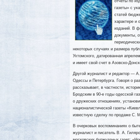
отчеты по из
газеты» с ук
статей бюдже
характере и 
изданий. В ф
документы, о
периодически
некоторых случаях и размера публ
Ухтомского, датированная апрелем
и имеет свой счет в Азовско-Донс
Другой журналист и редактор — А
Одессы и Петербурга. Говоря о р
рассказывает, в частности, истор
Бродским в 90-е годы одесской га
о дружеских отношениях, установ
националистической газеты «Киевл
известную сделку по продаже С. 
В очерковых воспоминаниях о быт
журналист и писатель В. А. Гиляр
московских буржуазных газет: «Но