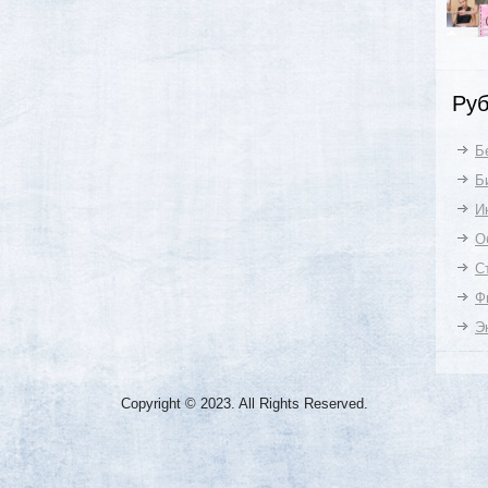
Руб
Б
Б
И
О
С
Ф
Э
Copyright © 2023. All Rights Reserved.