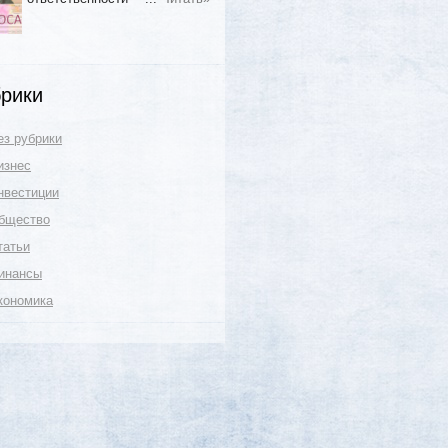
рики
ез рубрики
изнес
нвестиции
бщество
татьи
инансы
кономика