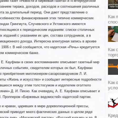
данию газет «Новости и биржевая газета» и «Петербургской
азанием тиража, доходов, расходов и соотношения различных
та за длительный период. Они дают представление о
Как 
особенностях финансирования этих типично коммерческих
спос
ондах Грингмута, Случевского и Ухтомского
имеются
тносящиеся к периодическим изданиям: списки столичных
х изданий с указанием их цен, состава сотрудников, а в
икационного дохода. Интересна агентурная запись в архиве
 1906 г. В ней сообщается, что кадетская «Речь» кредитуется
Как 
ком коммерческом банке.
торг
. Е. Кауфман в своих воспоминаниях описывает газетный мир
азличных событиях, свидетелем которых он был, Кауфман
ию приобретения миллионером-сахарозаводчиком Л. И.
зеты «Жизнь и искусство» и сообщает интересные подробности
Как 
ившихся между этим толстосумом и издателем оголтело
усло
янин» Д. И. Пихно. Как очевидец, А. Е. Кауфман описывает и
М. Проппером «Биржевых ведомостей» кадетской партии.
е и нравах, царивших в мире дореволюционной прессы,
овский приводит много фактических данных о целом ряде
Кред
вости дня», «Московский листок», «Русский курьер» и др. В