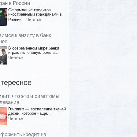
дан в России
Оформление кредитов
иностранными гражданами в
России...
Читать»
вимся к визиту в банк
нее
В современном мире банки
играют ключевую роль в...
Читать»
тересное
ивит: что это и симптомы
левания
Гингивит — воспаление тканей
дёсен, которое чаще...
Читать»
оформить кредит на