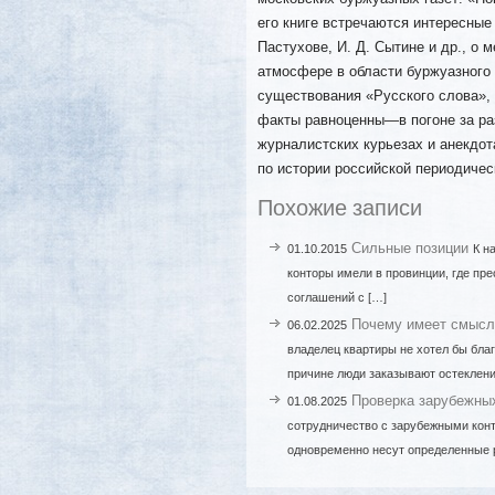
его книге встречаются интересные
Пастухове, И. Д. Сытине и др., о 
атмосфере в области буржуазного
существования «Русского слова»,
факты равноценны—в погоне за ра
журналистских курьезах и анекдот
по истории российской периодичес
Похожие записи
Сильные позиции
01.10.2015
К н
конторы имели в провинции, где пр
соглашений с […]
Почему имеет смысл 
06.02.2025
владелец квартиры не хотел бы бла
причине люди заказывают остеклени
Проверка зарубежных 
01.08.2025
сотрудничество с зарубежными кон
одновременно несут определенные 