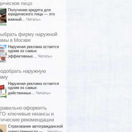
ическое лицо
Получение кредита для
юридического лица — это
важный...
Читать»
выбрать фирму наружной
амы в Москве
Наружная реклама остается
одним из самых
эффективных...
Читать»
подобрать наружную
аму
Наружная реклама остается
одним из самых
действенных...
Читать»
правильно оформить
О: ключевые нюансы и
тические рекомендации
Страхование автогражданской
ответственности —...
Читать»