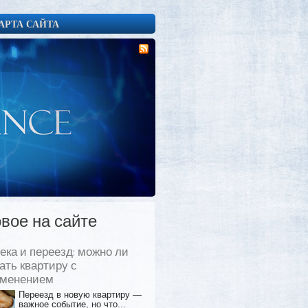
АРТА САЙТА
вое на сайте
ека и переезд: можно ли
ать квартиру с
еменением
Переезд в новую квартиру —
важное событие, но что...