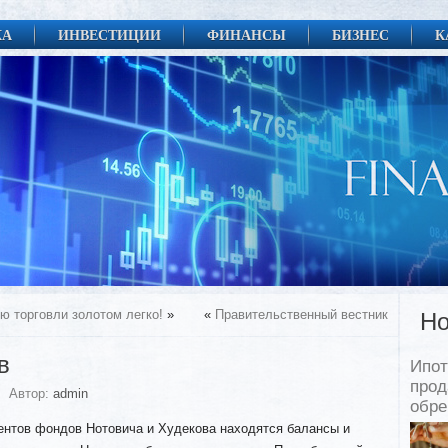
КА
ИНВЕСТИЦИИ
ФИНАНСЫ
БИЗНЕС
К
ю торговли золотом легко!
»
«
Правительственный вестник
Но
в
Ипот
прод
Автор:
admin
обр
ентов фондов Нотовича и Худекова находятся балансы и