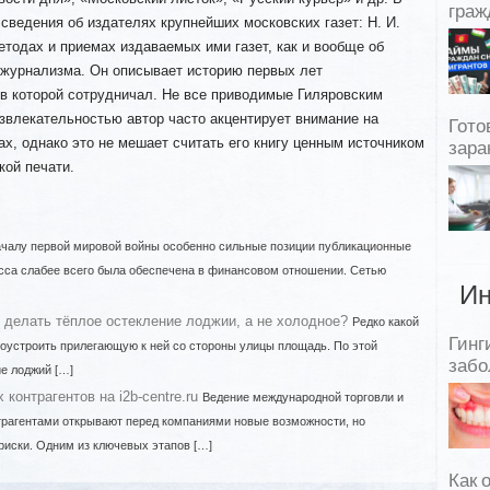
граж
 сведения об издателях крупнейших московских газет: Н. И.
методах и приемах издаваемых ими газет, как и вообще об
 журнализма. Он описывает историю первых лет
 в которой сотрудничал. Не все приводимые Гиляровским
звлекательностью автор часто акцентирует внимание на
Гото
ах, однако это не мешает считать его книгу ценным источником
зара
кой печати.
ачалу первой мировой войны особенно сильные позиции публикационные
есса слабее всего была обеспечена в финансовом отношении. Сетью
Ин
делать тёплое остекление лоджии, а не холодное?
Редко какой
Гинг
гоустроить прилегающую к ней со стороны улицы площадь. По этой
забо
е лоджий […]
контрагентов на i2b-centre.ru
Ведение международной торговли и
трагентами открывают перед компаниями новые возможности, но
риски. Одним из ключевых этапов […]
Как 