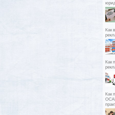
юрид
Как 
рекл
Как 
рекл
Как 
ОСАГ
прак