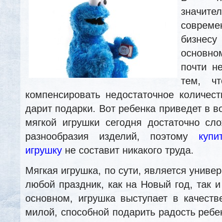
значит
соврем
бизнес
основном
почти н
тем, ч
компенсировать недостаточное количес
дарит подарки. Вот ребенка приведет в в
мягкой игрушки сегодня достаточно сл
разнообразия изделий, поэтому
куп
игрушку
не составит никакого труда.
Мягкая игрушка, по сути, является унив
любой праздник, как на Новый год, так 
основном, игрушка выступает в качест
милой, способной подарить радость ребе