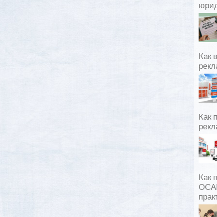
юрид
Как 
рекл
Как 
рекл
Как 
ОСАГ
прак