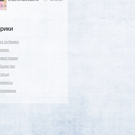
рики
ез рубрики
изнес
нвестиции
бщество
татьи
инансы
кономика