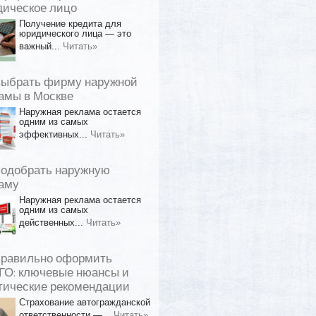
ическое лицо
Получение кредита для
юридического лица — это
важный...
Читать»
выбрать фирму наружной
амы в Москве
Наружная реклама остается
одним из самых
эффективных...
Читать»
подобрать наружную
аму
Наружная реклама остается
одним из самых
действенных...
Читать»
правильно оформить
О: ключевые нюансы и
тические рекомендации
Страхование автогражданской
ответственности —...
Читать»