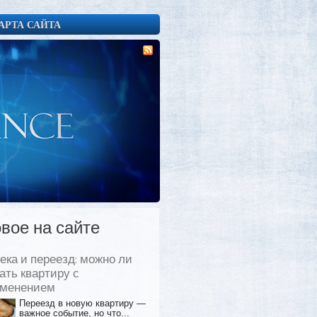
АРТА САЙТА
вое на сайте
ека и переезд: можно ли
ать квартиру с
еменением
Переезд в новую квартиру —
важное событие, но что...