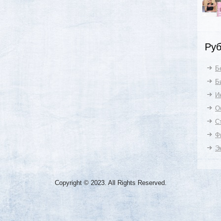
Руб
Б
Б
И
О
С
Ф
Э
Copyright © 2023. All Rights Reserved.