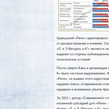
буржуазной «Речи» гарантировало
от распространения и влияния. Со
«Л. и Э Метцель и К°» является н
издания со стороны публикационн
политических условий.
После смерти Бака и организации 
К» было частично видоизменено. 
«Речи», но взамен этого кадетско
издания газеты «Современное слов
издержки и возможные убытки брал
За 1912 г. доход «Современного сл
косвенной субсидией для «Речи».
фирмы «Л. и Э. Метцель и К», рук