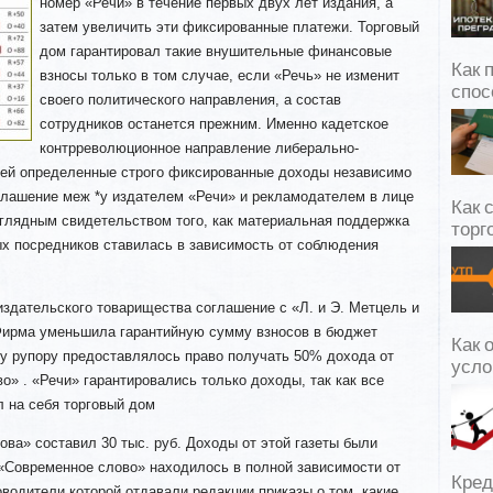
номер «Речи» в течение первых двух лет издания, а
затем увеличить эти фиксированные платежи. Торговый
дом гарантировал такие внушительные финансовые
Как 
взносы только в том случае, если «Речь» не изменит
спос
своего политического направления, а состав
сотрудников останется прежним. Именно кадетское
контрреволюционное
направление либерально-
 ей определенные строго фиксированные доходы независимо
глашение меж *у издателем «Речи» и рекламодателем в лице
Как 
аглядным свидетельством того, как материальная поддержка
торг
ых посредников ставилась в зависимость от соблюдения
издательского товарищества соглашение с «Л. и Э. Метцель и
Фирма уменьшила гарантийную сумму взносов в бюджет
Как 
му рупору предоставлялось право получать 50% дохода от
усло
о» . «Речи» гарантировались только доходы, так как все
 на себя торговый дом
ова» составил 30 тыс. руб. Доходы от этой газеты были
 «Современное слово» находилось в полной зависимости от
Кред
оводители которой отдавали редакции приказы о том, какие