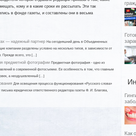
граж
мещать, кому и в какие сроки их рассылать Эти так
ись в фонде газеты, и составлены они в весьма
Гото
зара
ах — надежный партнер
На сегодняшний день в Объединенных
е компании разделены условно на несколько типов, в зависимости от
. Прежде всего, это […]
ия предметной фотографии
Предметная фотография - одно из
влений в современной фотосъемке. Ее особенность в том, что главным
овек, а неодушевленный […]
Ин
ования
Для освещения процесса функционирования «Русского слова»
письма юридически ответственного редактора газеты Ф. И. Благова,
Гинг
забо
Как 