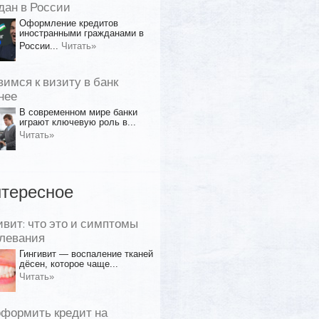
дан в России
Оформление кредитов
иностранными гражданами в
России...
Читать»
вимся к визиту в банк
нее
В современном мире банки
играют ключевую роль в...
Читать»
тересное
ивит: что это и симптомы
левания
Гингивит — воспаление тканей
дёсен, которое чаще...
Читать»
оформить кредит на