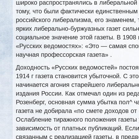
широко распространялись в либеральной
тому, что были фактически единственны
российского либерализма, его знаменем,
ярких либерально-буржуазных газет силь
социальное значение этой газеты. В 1908 г
«Русских ведомостях»: «Это — самая спо
научная профессорская газета» .
Доходность «Русских ведомостей» постоя
1914 г газета становится убыточной. С эт
начинается агония старейшего либеральн
издания России. Как отмечал один из ред
Розенберг, основная сумма убытка пол^ ча
газета не добирала «по смете доходов от
Ослабление тиражного положения газеты
зависимость от платных публикаций. Если
связанным с реализацией газеты, в пред