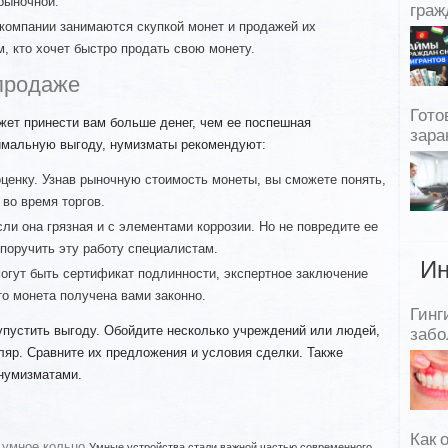
рыночной.
граж
 компании занимаются скупкой монет и продажей их
, кто хочет быстро продать свою монету.
 продаже
Гото
жет принести вам больше денег, чем ее поспешная
зара
имальную выгоду, нумизматы рекомендуют:
ценку. Узнав рыночную стоимость монеты, вы сможете понять,
 во время торгов.
сли она грязная и с элементами коррозии. Но не повредите ее
 поручить эту работу специалистам.
Ин
огут быть сертификат подлинности, экспертное заключение
то монета получена вами законно.
Гинг
упустить выгоду. Обойдите несколько учреждений или людей,
забо
ляр. Сравните их предложения и условия сделки. Также
 нумизматами.
Как 
 умное кольцо
Умные устройства стали важной частью современного