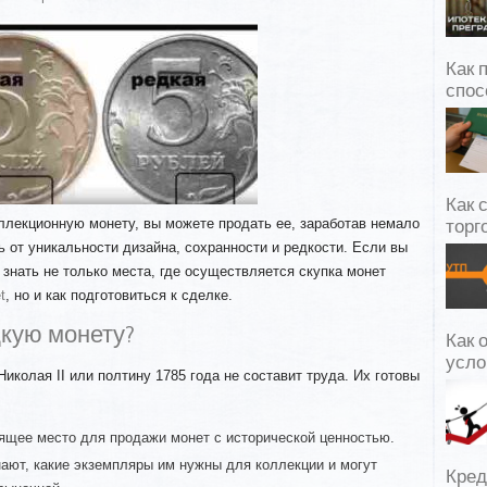
Как 
спос
Как 
ллекционную монету, вы можете продать ее, заработав немало
торг
ь от уникальности дизайна, сохранности и редкости. Если вы
 знать не только места, где осуществляется скупка монет
t
, но и как подготовиться к сделке.
дкую монету?
Как 
усло
иколая II или полтину 1785 года не составит труда. Их готовы
ящее место для продажи монет с исторической ценностью.
ают, какие экземпляры им нужны для коллекции и могут
Кред