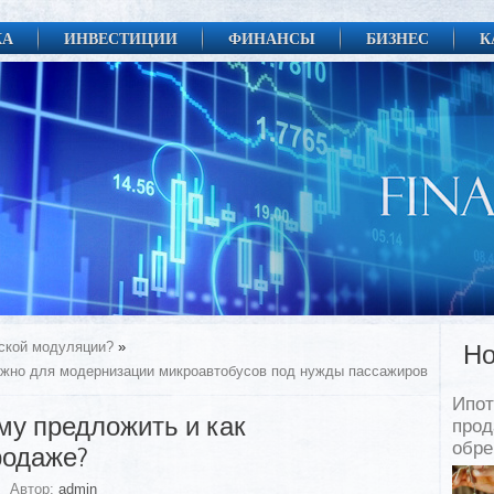
КА
ИНВЕСТИЦИИ
ФИНАНСЫ
БИЗНЕС
К
еской модуляции?
»
Но
ужно для модернизации микроавтобусов под нужды пассажиров
Ипот
му предложить и как
прод
обр
родаже?
Автор:
admin