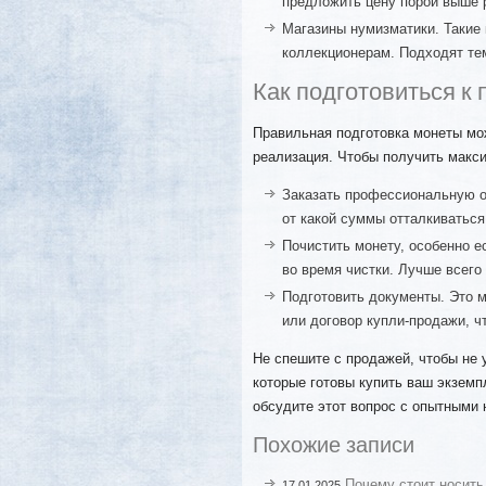
предложить цену порой выше 
Магазины нумизматики. Такие
коллекционерам. Подходят тем
Как подготовиться к
Правильная подготовка монеты мо
реализация. Чтобы получить макс
Заказать профессиональную о
от какой суммы отталкиваться
Почистить монету, особенно е
во время чистки. Лучше всего
Подготовить документы. Это м
или договор купли-продажи, ч
Не спешите с продажей, чтобы не 
которые готовы купить ваш экземп
обсудите этот вопрос с опытными
Похожие записи
Почему стоит носить
17.01.2025