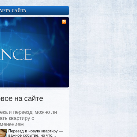
АРТА САЙТА
вое на сайте
ека и переезд: можно ли
ать квартиру с
еменением
Переезд в новую квартиру —
важное событие, но что...