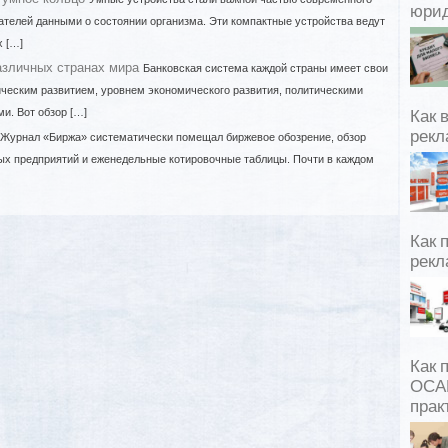
юрид
ателей данными о состоянии организма. Эти компактные устройства ведут
 […]
азличных странах мира
Банковская система каждой страны имеет свои
ческим развитием, уровнем экономического развития, политическими
и. Вот обзор […]
Как 
рекл
Журнал «Биржа» систематически помещал биржевое обозрение, обзор
ых предприятий и еженедельные котировочные таблицы. Почти в каждом
Как 
рекл
Как 
ОСАГ
прак