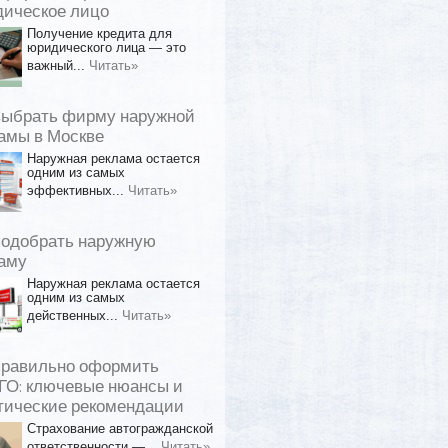
ическое лицо
Получение кредита для
юридического лица — это
важный...
Читать»
выбрать фирму наружной
амы в Москве
Наружная реклама остается
одним из самых
эффективных...
Читать»
подобрать наружную
аму
Наружная реклама остается
одним из самых
действенных...
Читать»
правильно оформить
О: ключевые нюансы и
тические рекомендации
Страхование автогражданской
ответственности —...
Читать»