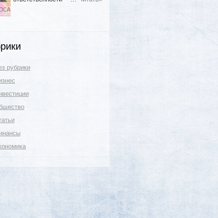
рики
ез рубрики
изнес
нвестиции
бщество
татьи
инансы
кономика