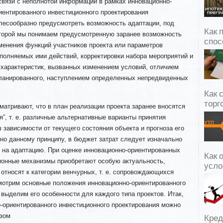
связи с неполнотой информации в рамках инновационно-
иентированного инвестиционного проектирования
лесообразно предусмотреть возможность адаптации, под
Как 
торой мы понимаем предусмотренную заранее возможность
спос
менения функций участников проекта или параметров
полняемых ими действий, корректировки набора мероприятий и
 характеристик, вызванных изменением условий, отличием
ланированного, наступлением определенных непредвиденных
Как 
торг
атривают, что в план реализации проекта заранее вносятся
”, т. е. различные альтернативные варианты принятия
 зависимости от текущего состояния объекта и прогноза его
но данному принципу, в бюджет затрат следует изначально
 на адаптацию. При оценке инновационно-ориентированных
Как 
ионные механизмы приобретают особую актуальность,
усло
 относят к категории венчурных, т. е. сопровождающихся
отрим основные положения инновационно-ориентированного
 выделим его особенности для каждого типа проектов. Итак,
-ориентированного инвестиционного проектирования можно
зом
Кред