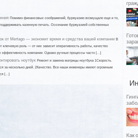
граж
ения
Помимо финансовых соображений, буржуазию возмущало еще и то,
 поддерживать казенную печать. Осознание буржуазией собственных
Гото
ок от Mertago — экономит время и средства вашей компании
В
зара
т ключевую роль — от них зависит оперативность работы, качество
ая эффективность компании. Однако ручные процессы часто […]
онтировать ноутбук
Ремонт и замена матрицы ноутбука 1Скорость.
ся за несколько дней. 2Качество. Все наши инженеры имеют огромным
ся […]
Ин
Гинг
забо
Как 