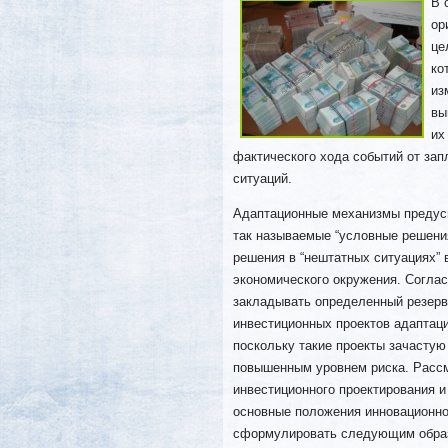
В 
ор
це
ко
из
вы
их
фактического
хода событий от зап
ситуаций.
Адаптационные механизмы предусм
так называемые “условные решения
решения в “нештатных ситуациях” в
экономического окружения. Соглас
закладывать определенный резерв
инвестиционных проектов адаптац
поскольку такие проекты зачастую
повышенным уровнем риска. Рассм
инвестиционного проектирования и
основные положения инновационно
сформулировать следующим обра