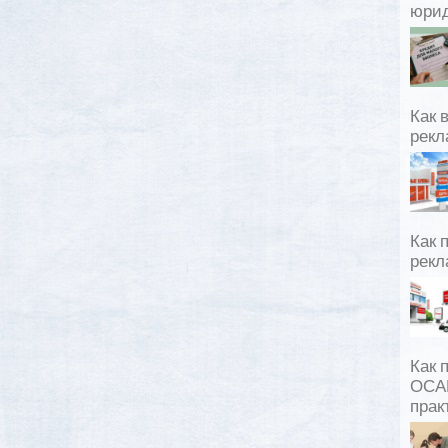
юрид
Как 
рекл
Как 
рекл
Как 
ОСАГ
прак