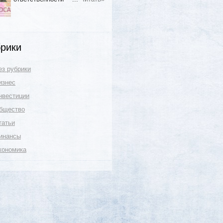
рики
ез рубрики
изнес
нвестиции
бщество
татьи
инансы
кономика