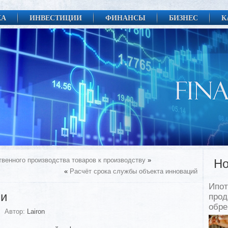
КА
ИНВЕСТИЦИИ
ФИНАНСЫ
БИЗНЕС
К
венного производства товаров к производству
»
Но
«
Расчёт срока службы объекта инноваций
Ипот
ии
прод
обр
Автор:
Lairon