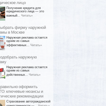
ическое лицо
Получение кредита для
юридического лица — это
важный...
Читать»
выбрать фирму наружной
амы в Москве
Наружная реклама остается
одним из самых
эффективных...
Читать»
подобрать наружную
аму
Наружная реклама остается
одним из самых
действенных...
Читать»
правильно оформить
О: ключевые нюансы и
тические рекомендации
Страхование автогражданской
ответственности —...
Читать»