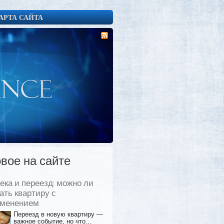
АРТА САЙТА
вое на сайте
ека и переезд: можно ли
ать квартиру с
еменением
Переезд в новую квартиру —
важное событие, но что...