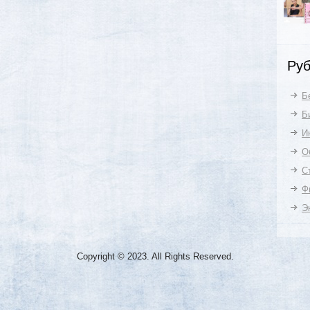
Руб
Б
Б
И
О
С
Ф
Э
Copyright © 2023. All Rights Reserved.