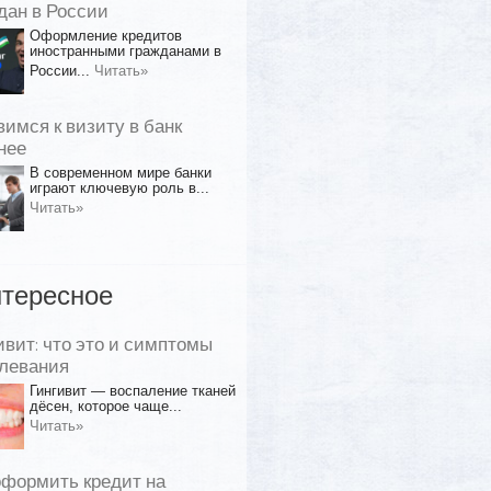
дан в России
Оформление кредитов
иностранными гражданами в
России...
Читать»
вимся к визиту в банк
нее
В современном мире банки
играют ключевую роль в...
Читать»
тересное
ивит: что это и симптомы
левания
Гингивит — воспаление тканей
дёсен, которое чаще...
Читать»
оформить кредит на