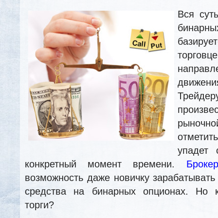
Вся сут
бина
базир
торго
направ
движе
Трейде
произве
рыноч
отметит
упадет 
конкретный момент времени.
Брокер
возможность даже новичку зарабатыват
средства на бинарных опционах. Но 
торги?