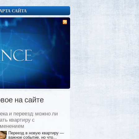
АРТА САЙТА
вое на сайте
ека и переезд: можно ли
ать квартиру с
еменением
Переезд в новую квартиру —
важное событие, но что...