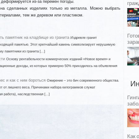
 деформируется из-за перемен погоды.
граж
 на сделанных изделиях только из металла. Можно выбрать
териалами, тем же деревом или пластиком.
Гото
ть памятник на кладбище из гранита
Издревле гранит
зара
еходящей памятью. Этот крепчайший камень символизирует нерушимую
му памятники из гранита […]
сти
Основу рентабельности коммерческих изданий «Новое время» и
кационные доходы, из которых примерно 50% приходилось на объявления
ес и как с ним бороться
Ожирение – это бич современного общества.
Ин
т от лишнего веса. Причинами набора килограммов служат
я работа), наследственная […]
Гинг
забо
Как 