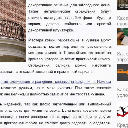
декоративное решение для загородного дома.
Такие металлические ограждения будут
отлично выглядеть на любом фоне – будь то
Как 
спос
кирпич, дерева, сайдинга или простой
декоративной штукатурке.
Мастера ковки, работающие в кузнице могут
создавать целые картины из раскаленного
металла и молота. Тяжелый металл похож на
Как 
кружево, которое не весит практически ничего.
торг
Ограждения балкона можно изготовить
ешетка – это самый желанный и практичный вариант.
я, металлические ограждения, кованые ограждения в Нижнем
молотом ручным, но и механическим. При таком способе
Как 
как оно целиком и полностью зависит от мастерства кузнеца.
усло
ть надежной, так как плохо закрепленный или выполненный
ю опасность для жизни человека. Если взять кованые перила
восходят своих «соперников» которых изготовили из других
го прекрасная форма не сможет долго радовать обладателя.
Кред