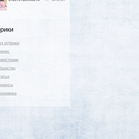
рики
ез рубрики
изнес
нвестиции
бщество
татьи
инансы
кономика