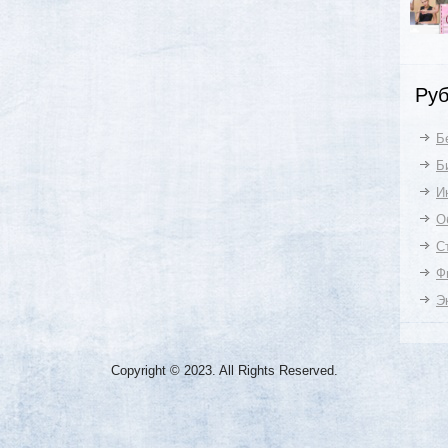
Руб
Б
Б
И
О
С
Ф
Э
Copyright © 2023. All Rights Reserved.