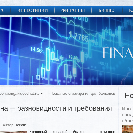
КА
ИНВЕСТИЦИИ
ФИНАНСЫ
БИЗНЕС
К
/en.bongavideochat.ru/
»
«
Кованые ограждения для балконов
Но
на — разновидности и требования
Ипот
прод
обр
Автор:
admin
Красивый кованый балкон – отличное