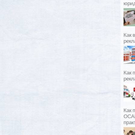
юрид
Как 
рекл
Как 
рекл
Как 
ОСАГ
прак