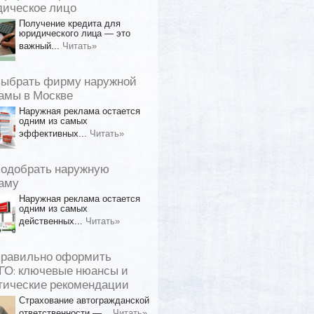
ическое лицо
Получение кредита для
юридического лица — это
важный...
Читать»
выбрать фирму наружной
амы в Москве
Наружная реклама остается
одним из самых
эффективных...
Читать»
подобрать наружную
аму
Наружная реклама остается
одним из самых
действенных...
Читать»
правильно оформить
О: ключевые нюансы и
тические рекомендации
Страхование автогражданской
ответственности —...
Читать»