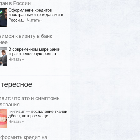
дан в России
Оформление кредитов
иностранными гражданами в
России...
Читать»
вимся к визиту в банк
нее
В современном мире банки
играют ключевую роль в...
Читать»
тересное
ивит: что это и симптомы
левания
Гингивит — воспаление тканей
дёсен, которое чаще...
Читать»
оформить кредит на