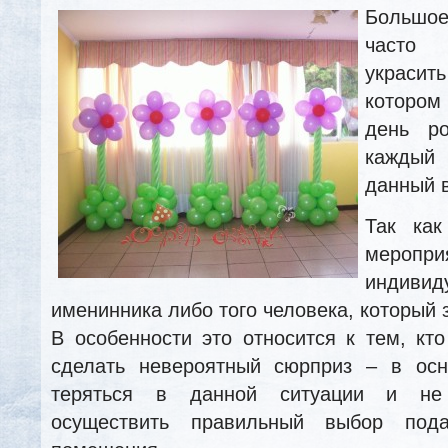
Большо
часто 
украси
котором
день р
каждый 
данный 
Так как
меропри
индиви
именинника либо того человека, который 
В особенности это относится к тем, кто
сделать невероятный сюрприз – в ос
теряться в данной ситуации и не 
осуществить правильный выбор под